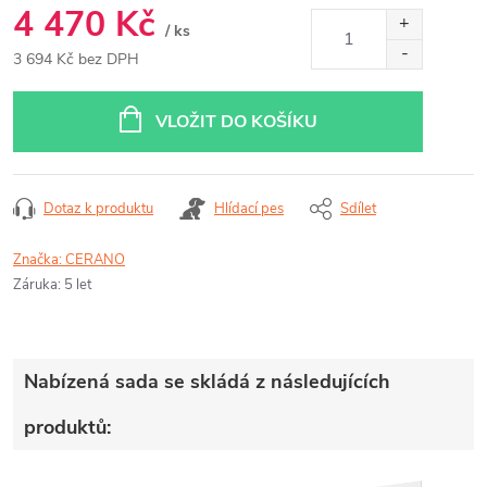
4 470 Kč
/ ks
3 694 Kč bez DPH
Měrná
cena:
VLOŽIT DO KOŠÍKU
Dotaz k produktu
Hlídací pes
Sdílet
Značka:
CERANO
Záruka
:
5 let
Nabízená sada se skládá z následujících
produktů: