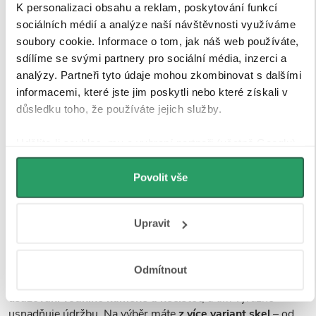
K personalizaci obsahu a reklam, poskytování funkcí
sociálních médií a analýze naší návštěvnosti využíváme
soubory cookie. Informace o tom, jak náš web používáte,
sdílíme se svými partnery pro sociální média, inzerci a
analýzy. Partneři tyto údaje mohou zkombinovat s dalšími
informacemi, které jste jim poskytli nebo které získali v
důsledku toho, že používáte jejich služby.
Udělíte-li souhlas, my a vybraní partneři (včetně Googlu)
můžeme používat cookies pro analytiku a
Tvrzené bezpečností sklo
personalizovanou reklamu. Jak Google zpracovává
Povolit vše
osobní údaje najdete na stránkách
Business Data
Responsibility
a
Jak Google používá informace z webů
Sprchové kouty a zástěny CERANO jsou vybaveny
Upravit
a aplikací
.
tvrzeným bezpečnostním sklem
o tloušťce
8 mm
, které
zajišťuje
vysokou pevnost, stabilitu a bezpečnost
při
každodenním používání. Sklo je opatřeno speciální
Odmítnout
povrchovou úpravou Easy Clean
, která
minimalizuje
usazování vodního kamene a nečistot
, a tím výrazně
usnadňuje údržbu. Na výběr máte
z více variant skel
– od