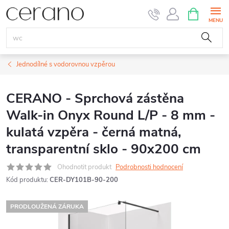
Přejít
NÁKUPNÍ
KOŠÍK
na
obsah
Jednodílné s vodorovnou vzpěrou
CERANO - Sprchová zástěna
Walk-in Onyx Round L/P - 8 mm -
kulatá vzpěra - černá matná,
transparentní sklo - 90x200 cm
Ohodnotit produkt
Podrobnosti hodnocení
Kód produktu:
CER-DY101B-90-200
PRODLOUŽENÁ ZÁRUKA