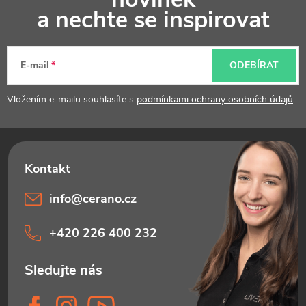
p
a nechte se inspirovat
a
t
E-mail
ODEBÍRAT
í
Vložením e-mailu souhlasíte s
podmínkami ochrany osobních údajů
info
@
cerano.cz
+420 226 400 232