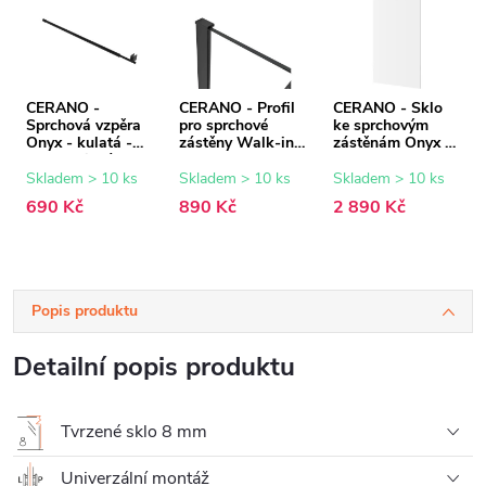
CERANO -
CERANO - Profil
CERANO - Sklo
Sprchová vzpěra
pro sprchové
ke sprchovým
Onyx - kulatá -
zástěny Walk-in
zástěnám Onyx -
teleskopická -
Onyx - 8 mm -
8 mm -
černá matná - 77-
černá matná - 15
transparentní sklo
Skladem > 10 ks
Skladem > 10 ks
Skladem > 10 ks
140 cm
mm
- 90x200 cm
690 Kč
890 Kč
2 890 Kč
Popis produktu
Detailní popis produktu
Tvrzené sklo 8 mm
Univerzální montáž