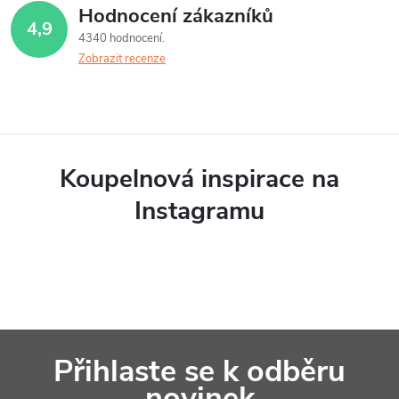
Hodnocení zákazníků
4,9
4340 hodnocení
Zobrazit recenze
Koupelnová inspirace na
Instagramu
Z
Přihlaste se k odběru
á
novinek