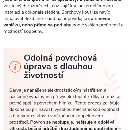
ve stejných rozměrech, což zajišťuje bezproblémovou
instalaci a dokonalé sladění. Sprchový kout lze navíc
instalovat flexibilně – buď na odpovídající
sprchovou
vaničku, nebo přímo na podlahu
podle vašich preferencí a
možností koupelny.
Odolná povrchová
úprava s dlouhou
životností
Barva je nanášena elektrostatickým nástřikem a
následně vypalována při vysoké teplotě, díky čemuž se
pevně spojí s povrchem hliníku. Tento proces zajišťuje
dokonalou přilnavost, vysokou mechanickou odolnost
a barevnou stálost i v náročném koupelnovém
prostředí.
Povrch se neolupuje, nešisuje a odolává
vlhkosti, běžné údržbě i každodennímu opotřebení
–