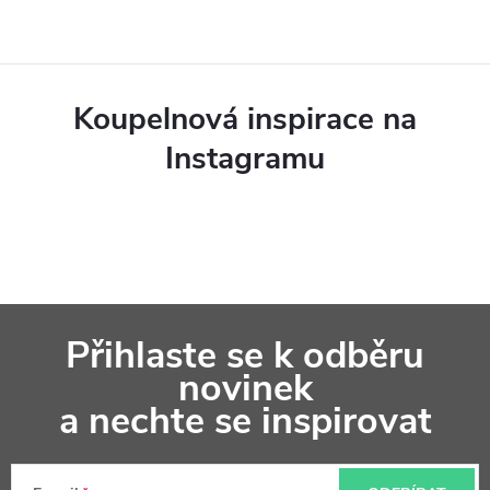
Koupelnová inspirace na
Instagramu
Z
Přihlaste se k odběru
á
novinek
p
a nechte se inspirovat
a