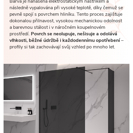
Barva je nanášena elektrostatickým nástřikem a
následně vypalována při vysoké teplotě, díky čemuž se
pevně spojí s povrchem hliníku. Tento proces zajišťuje
dokonalou přilnavost, vysokou mechanickou odolnost
a barevnou stálost i v náročném koupelnovém
prostředí.
Povrch se neolupuje, nešisuje a odolává
vlhkosti, běžné údržbě i každodennímu opotřebení
–
profily si tak zachovávají svůj vzhled po mnoho let.