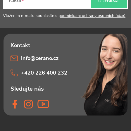
t
E-mail
ODEBÍRAT
í
Vložením e-mailu souhlasíte s
podmínkami ochrany osobních údajů
info
@
cerano.cz
+420 226 400 232