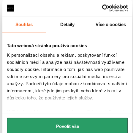
drobných nerovností stěn
je instalace rychlá, přesná a
bez nutnosti dalších stavebních zásahů.
Antikorozní
úprava
navíc garantuje dlouhou životnost i při
každodenním používání v náročném koupelnovém
Souhlas
Detaily
Více o cookies
prostředí..
Tato webová stránka používá cookies
K personalizaci obsahu a reklam, poskytování funkcí
sociálních médií a analýze naší návštěvnosti využíváme
soubory cookie. Informace o tom, jak náš web používáte,
sdílíme se svými partnery pro sociální média, inzerci a
analýzy. Partneři tyto údaje mohou zkombinovat s dalšími
informacemi, které jste jim poskytli nebo které získali v
důsledku toho, že používáte jejich služby.
Udělíte-li souhlas, my a vybraní partneři (včetně Googlu)
můžeme používat cookies pro analytiku a
personalizovanou reklamu. Jak Google zpracovává
Povolit vše