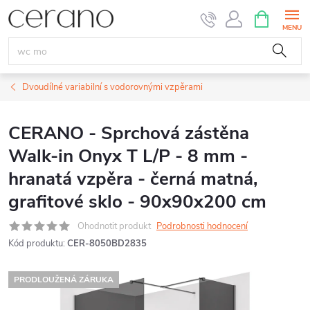
Přejít
NÁKUPNÍ
KOŠÍK
na
obsah
Dvoudílné variabilní s vodorovnými vzpěrami
CERANO - Sprchová zástěna
Walk-in Onyx T L/P - 8 mm -
hranatá vzpěra - černá matná,
grafitové sklo - 90x90x200 cm
Ohodnotit produkt
Podrobnosti hodnocení
Kód produktu:
CER-8050BD2835
PRODLOUŽENÁ ZÁRUKA