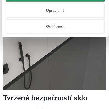
osobní údaje najdete na stránkách
Business Data
Responsibility
a
Jak Google používá informace z webů
Upravit
a aplikací
.
Odmítnout
Tvrzené bezpečností sklo