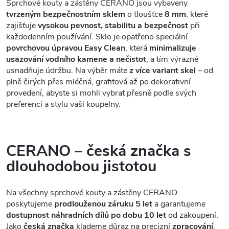
Sprchové kouty a zástěny CERANO jsou vybaveny
tvrzeným bezpečnostním sklem
o tloušťce
8 mm
, které
zajišťuje
vysokou pevnost, stabilitu a bezpečnost
při
každodenním používání. Sklo je opatřeno speciální
povrchovou úpravou Easy Clean
, která
minimalizuje
usazování vodního kamene a nečistot
, a tím výrazně
usnadňuje údržbu. Na výběr máte
z více variant skel
– od
plně čirých přes mléčná, grafitová až po dekorativní
provedení, abyste si mohli vybrat přesně podle svých
preferencí a stylu vaší koupelny.
CERANO – česká značka s
dlouhodobou jistotou
Na všechny sprchové kouty a zástěny CERANO
poskytujeme
prodlouženou záruku 5 let
a garantujeme
dostupnost náhradních dílů po dobu 10 let
od zakoupení.
Jako
česká značka
klademe důraz na precizní
zpracování
,