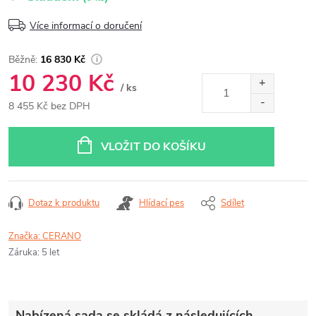
Více informací o doručení
16 830 Kč
10 230 Kč
/ ks
8 455 Kč bez DPH
Měrná
cena:
VLOŽIT DO KOŠÍKU
Dotaz k produktu
Hlídací pes
Sdílet
Značka:
CERANO
Záruka
:
5 let
Nabízená sada se skládá z následujících