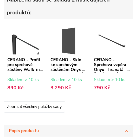
produktů:
CERANO - Profil
CERANO - Sklo
CERANO -
pro sprchové
ke sprchovým
Sprchová vzpěra
zástěny Walk-in
zástěnám Onyx -
Onyx - hranatá -
Onyx - 8 mm -
8 mm - grafitové
černá matná -
černá matná - 15
sklo - 90x200 cm
150 cm
Skladem > 10 ks
Skladem > 10 ks
Skladem > 10 ks
mm
890 Kč
3 290 Kč
790 Kč
Zobrazit všechny položky sady
Popis produktu