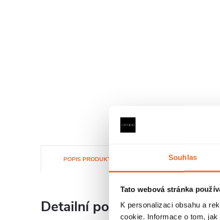
Souhlas
POPIS PRODUKTU
SOUBORY KE STAŽENÍ
Tato webová stránka použív
Detailní popis produktu
K personalizaci obsahu a re
cookie. Informace o tom, jak