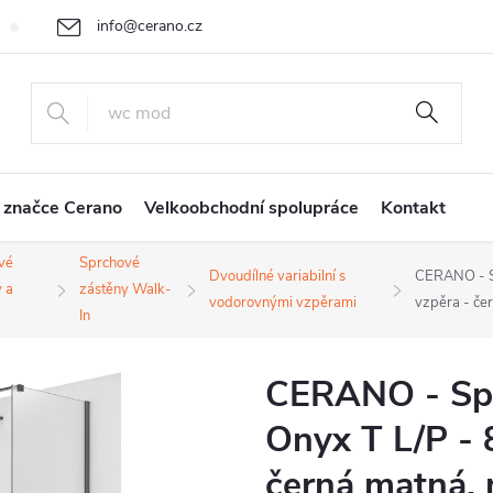
info@cerano.cz
Cenová nabídka na míru
Vrácení zboží a reklamace
Obchodní
+420 226 400 232
 značce Cerano
Velkoobchodní spolupráce
Kontakt
vé
Sprchové
Dvoudílné variabilní s
CERANO - Sp
 a
zástěny Walk-
vodorovnými vzpěrami
vzpěra - če
In
CERANO - Spr
Onyx T L/P - 
černá matná, 