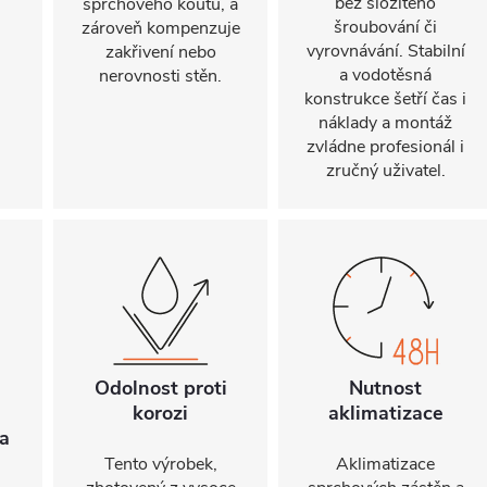
bez složitého
sprchového koutu, a
šroubování či
zároveň kompenzuje
vyrovnávání. Stabilní
zakřivení nebo
a vodotěsná
nerovnosti stěn.
konstrukce šetří čas i
náklady a montáž
zvládne profesionál i
zručný uživatel.
Odolnost proti
Nutnost
korozi
aklimatizace
a
Tento výrobek,
Aklimatizace