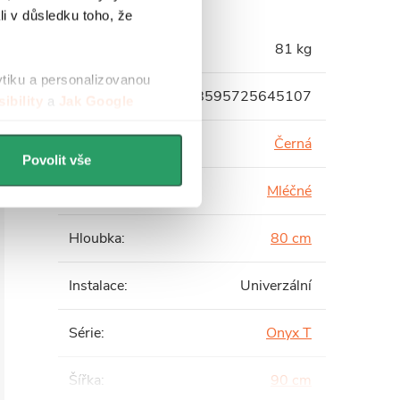
li v důsledku toho, že
Hmotnost
:
81 kg
ytiku a personalizovanou
EAN
:
8595725645107
ibility
a
Jak Google
Barva profilu
:
Černá
Povolit vše
Barva skla
:
Mléčné
Hloubka
:
80 cm
Instalace
:
Univerzální
Série
:
Onyx T
Šířka
:
90 cm