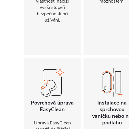
vlastnosti nabízí
možnostem.
vyšší stupeň
bezpečnosti při
užívání.
Povrchová úprava
Instalace na
EasyClean
sprchovou
vaničku nebo n
podlahu
Úprava EasyClean