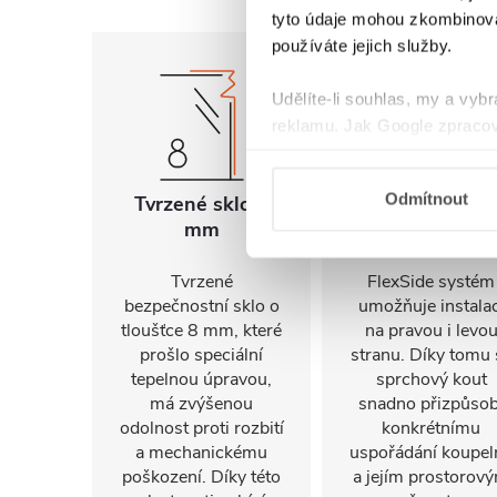
tyto údaje mohou zkombinovat
používáte jejich služby.
Udělíte-li souhlas, my a vyb
reklamu. Jak Google zpracov
používá informace z webů a
Odmítnout
Tvrzené sklo 8
Univerzální
mm
montáž
Tvrzené
FlexSide systém
bezpečnostní sklo o
umožňuje instalac
tloušťce 8 mm, které
na pravou i levo
prošlo speciální
stranu. Díky tomu 
tepelnou úpravou,
sprchový kout
má zvýšenou
snadno přizpůsob
odolnost proti rozbití
konkrétnímu
a mechanickému
uspořádání koupel
poškození. Díky této
a jejím prostorov