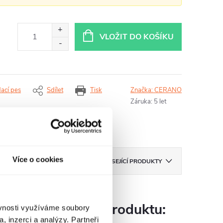
VLOŽIT DO KOŠÍKU
dací pes
Sdílet
Tisk
Značka:
CERANO
Záruka
:
5 let
Více o cookies
ZNAČKA
CERANO
SOUVISEJÍCÍ PRODUKTY
Parametry produktu:
ěvnosti využíváme soubory
, inzerci a analýzy. Partneři