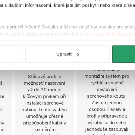
 s dalšími informacemi, které jste jim poskytli nebo které získa
raní partneři (včetně Googlu) můžeme používat cookies pro anal
ává osobní údaje najdete na stránkách
Business Data Respons
 aplikací
.
Upravit
Nastavitelný
FastInstall
stěnový profil
FastInstall je
montážní systém pro
Stěnový profil s
rychlé a snadné
i
možností nastavení
sestavení
u
až do 30 mm je
sprchového koutu,
se
klíčovým prvkem při
často i jednou
instalaci sprchové
osobou. Panely a
í
kabiny. Tento systém
profily připravené z
umožňuje přesné
výroby se do sebe
ny
přizpůsobení kabiny
jednoduše zasouvají
ým
rozměrům