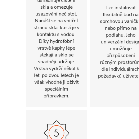
usnadňuje čištění
skla a omezuje
Lze instalovat
usazování nečistot.
flexibilně buď na
Nanáší se na vnitřní
sprchovou vaničk
stranu skla, která je v
nebo přímo na
kontaktu s vodou.
podlahu. Jeho
Díky hydrofobní
univerzální desig
vrstvě kapky lépe
umožňuje
stékají a sklo se
přizpůsobení
snadněji udržuje.
různým prostorů
Vrstva vydrží několik
dle individuálníc
let, po dvou letech je
požadavků uživatel
však vhodné ji oživit
speciálním
přípravkem.