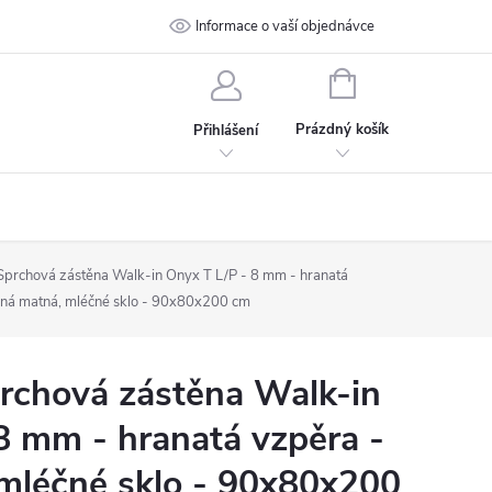
 podmínky
Ochrana osobních údajů
Informace o vaší objednávce
Kontakt
NÁKUPNÍ
KOŠÍK
Prázdný košík
Přihlášení
rchová zástěna Walk-in Onyx T L/P - 8 mm - hranatá
rná matná, mléčné sklo - 90x80x200 cm
chová zástěna Walk-in
8 mm - hranatá vzpěra -
mléčné sklo - 90x80x200