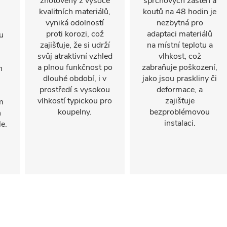
zhotovený z vysoce
sprchových zástěn a
kvalitních materiálů,
koutů na 48 hodin je
vyniká odolností
nezbytná pro
proti korozi, což
adaptaci materiálů
u
zajišťuje, že si udrží
na místní teplotu a
svůj atraktivní vzhled
vlhkost, což
a plnou funkčnost po
zabraňuje poškození,
n
dlouhé období, i v
jako jsou praskliny či
prostředí s vysokou
deformace, a
vlhkostí typickou pro
zajišťuje
m
koupelny.
bezproblémovou
h
instalaci.
e.