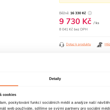
16 330 Kč
9 730 Kč
/ ks
8 041 Kč bez DPH
Měrná
cena:
Dotaz k produktu
Hlí
Detaily
RECENZE
DISKUZE
á cookies
klam, poskytování funkcí sociálních médií a analýze naší návšt
 náš web používáte, sdílíme se svými partnery pro sociální média