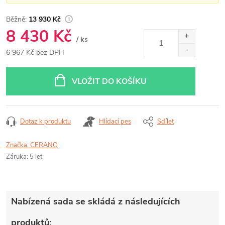
13 930 Kč
8 430 Kč
/ ks
6 967 Kč bez DPH
Měrná
cena:
VLOŽIT DO KOŠÍKU
Dotaz k produktu
Hlídací pes
Sdílet
Značka:
CERANO
Záruka
:
5 let
Nabízená sada se skládá z následujících
produktů: