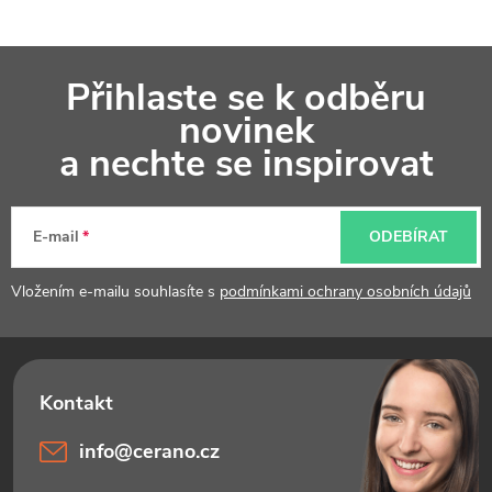
Z
Přihlaste se k odběru
á
novinek
p
a nechte se inspirovat
a
t
E-mail
ODEBÍRAT
í
Vložením e-mailu souhlasíte s
podmínkami ochrany osobních údajů
info
@
cerano.cz