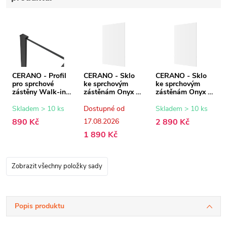
CERANO - Profil
CERANO - Sklo
CERANO - Sklo
pro sprchové
ke sprchovým
ke sprchovým
zástěny Walk-in
zástěnám Onyx -
zástěnám Onyx -
Onyx - 8 mm -
8 mm -
8 mm -
černá matná - 15
transparentní sklo
transparentní sklo
Skladem > 10 ks
Dostupné od
Skladem > 10 ks
mm
- 50x200 cm
- 90x200 cm
890 Kč
17.08.2026
2 890 Kč
1 890 Kč
Zobrazit všechny položky sady
Popis produktu