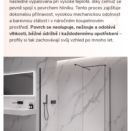
následně vypalována při vysoké teplotě, díky čemuž se
pevně spojí s povrchem hliníku. Tento proces zajišťuje
dokonalou přilnavost, vysokou mechanickou odolnost
a barevnou stálost i v náročném koupelnovém
prostředí.
Povrch se neolupuje, nešisuje a odolává
vlhkosti, běžné údržbě i každodennímu opotřebení
–
profily si tak zachovávají svůj vzhled po mnoho let.