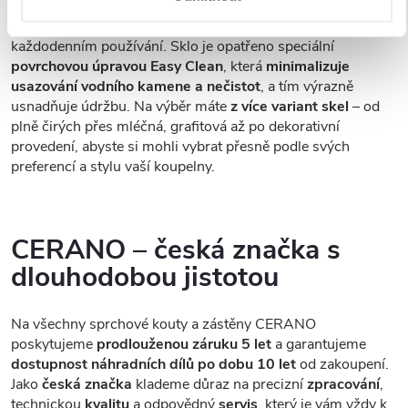
tvrzeným bezpečnostním sklem
o tloušťce
8 mm
, které
zajišťuje
vysokou pevnost, stabilitu a bezpečnost
při
každodenním používání. Sklo je opatřeno speciální
povrchovou úpravou Easy Clean
, která
minimalizuje
usazování vodního kamene a nečistot
, a tím výrazně
usnadňuje údržbu. Na výběr máte
z více variant skel
– od
plně čirých přes mléčná, grafitová až po dekorativní
provedení, abyste si mohli vybrat přesně podle svých
preferencí a stylu vaší koupelny.
CERANO – česká značka s
dlouhodobou jistotou
Na všechny sprchové kouty a zástěny CERANO
poskytujeme
prodlouženou záruku 5 let
a garantujeme
dostupnost náhradních dílů po dobu 10 let
od zakoupení.
Jako
česká značka
klademe důraz na precizní
zpracování
,
technickou
kvalitu
a odpovědný
servis
, který je vám vždy k