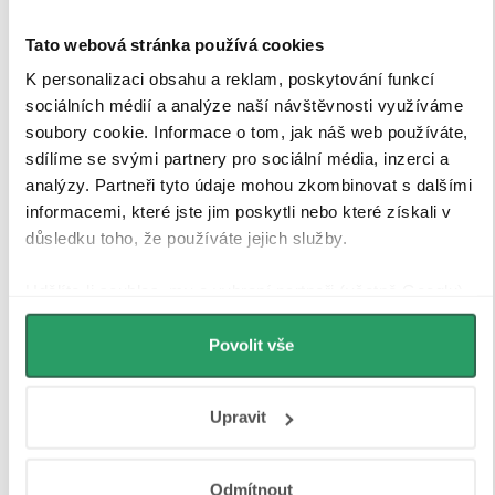
Tato webová stránka používá cookies
K personalizaci obsahu a reklam, poskytování funkcí
sociálních médií a analýze naší návštěvnosti využíváme
soubory cookie. Informace o tom, jak náš web používáte,
sdílíme se svými partnery pro sociální média, inzerci a
analýzy. Partneři tyto údaje mohou zkombinovat s dalšími
informacemi, které jste jim poskytli nebo které získali v
důsledku toho, že používáte jejich služby.
Udělíte-li souhlas, my a vybraní partneři (včetně Googlu)
můžeme používat cookies pro analytiku a
personalizovanou reklamu. Jak Google zpracovává
Povolit vše
osobní údaje najdete na stránkách
Business Data
Responsibility
a
Jak Google používá informace z webů
Tvrzené bezpečností sklo
Upravit
a aplikací
.
Sprchové kouty a zástěny CERANO jsou vybaveny
Odmítnout