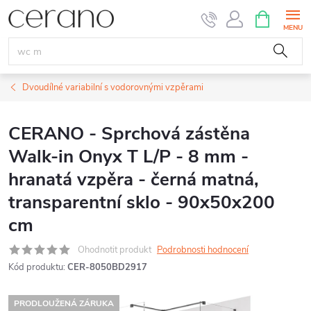
Přejít
NÁKUPNÍ
KOŠÍK
na
obsah
Dvoudílné variabilní s vodorovnými vzpěrami
CERANO - Sprchová zástěna
Walk-in Onyx T L/P - 8 mm -
hranatá vzpěra - černá matná,
transparentní sklo - 90x50x200
cm
Ohodnotit produkt
Podrobnosti hodnocení
Kód produktu:
CER-8050BD2917
PRODLOUŽENÁ ZÁRUKA