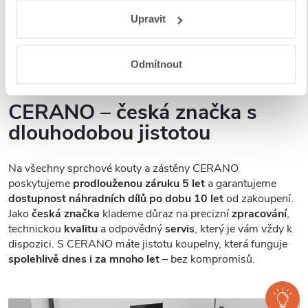
usnadňuje údržbu. Na výběr máte
z více variant skel
– od
Responsibility
a
Jak Google používá informace z webů
plně čirých přes mléčná, grafitová až po dekorativní
Upravit
a aplikací
.
provedení, abyste si mohli vybrat přesně podle svých
preferencí a stylu vaší koupelny.
Odmítnout
CERANO – česká značka s
dlouhodobou jistotou
Na všechny sprchové kouty a zástěny CERANO
poskytujeme
prodlouženou záruku 5 let
a garantujeme
dostupnost náhradních dílů po dobu 10 let
od zakoupení.
Jako
česká značka
klademe důraz na precizní
zpracování
,
technickou
kvalitu
a odpovědný
servis
, který je vám vždy k
dispozici. S CERANO máte jistotu koupelny, která funguje
spolehlivě dnes i za mnoho let
– bez kompromisů.