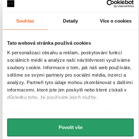
Souhlas
Detaily
Více o cookies
Tato webová stránka používá cookies
K personalizaci obsahu a reklam, poskytování funkcí
sociálních médií a analýze naší návštěvnosti využíváme
soubory cookie. Informace o tom, jak náš web používáte,
sdílíme se svými partnery pro sociální média, inzerci a
Tvrzené bezpečností sklo
analýzy. Partneři tyto údaje mohou zkombinovat s dalšími
informacemi, které jste jim poskytli nebo které získali v
důsledku toho, že používáte jejich služby.
Sprchové kouty a zástěny CERANO jsou vybaveny
tvrzeným bezpečnostním sklem
o tloušťce
8 mm
, které
Udělíte-li souhlas, my a vybraní partneři (včetně Googlu)
zajišťuje
vysokou pevnost, stabilitu a bezpečnost
při
každodenním používání. Sklo je opatřeno speciální
můžeme používat cookies pro analytiku a
povrchovou úpravou Easy Clean
, která
minimalizuje
personalizovanou reklamu. Jak Google zpracovává
Povolit vše
usazování vodního kamene a nečistot
, a tím výrazně
osobní údaje najdete na stránkách
Business Data