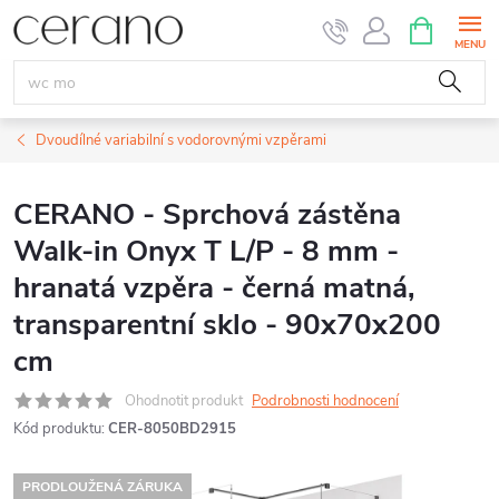
Přejít
NÁKUPNÍ
KOŠÍK
na
obsah
Dvoudílné variabilní s vodorovnými vzpěrami
CERANO - Sprchová zástěna
Walk-in Onyx T L/P - 8 mm -
hranatá vzpěra - černá matná,
transparentní sklo - 90x70x200
cm
Ohodnotit produkt
Podrobnosti hodnocení
Kód produktu:
CER-8050BD2915
PRODLOUŽENÁ ZÁRUKA