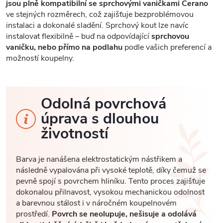
jsou plně kompatibilní se sprchovými vaničkami Cerano
ve stejných rozměrech, což zajišťuje bezproblémovou
instalaci a dokonalé sladění. Sprchový kout lze navíc
instalovat flexibilně – buď na odpovídající
sprchovou
vaničku, nebo přímo na podlahu
podle vašich preferencí a
možností koupelny.
Odolná povrchová
úprava s dlouhou
životností
Barva je nanášena elektrostatickým nástřikem a
následně vypalována při vysoké teplotě, díky čemuž se
pevně spojí s povrchem hliníku. Tento proces zajišťuje
dokonalou přilnavost, vysokou mechanickou odolnost
a barevnou stálost i v náročném koupelnovém
prostředí.
Povrch se neolupuje, nešisuje a odolává