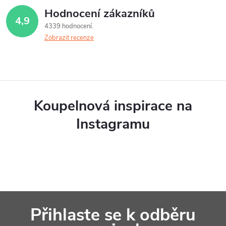
Hodnocení zákazníků
4,9
4339 hodnocení
Zobrazit recenze
Koupelnová inspirace na
Instagramu
Z
Přihlaste se k odběru
á