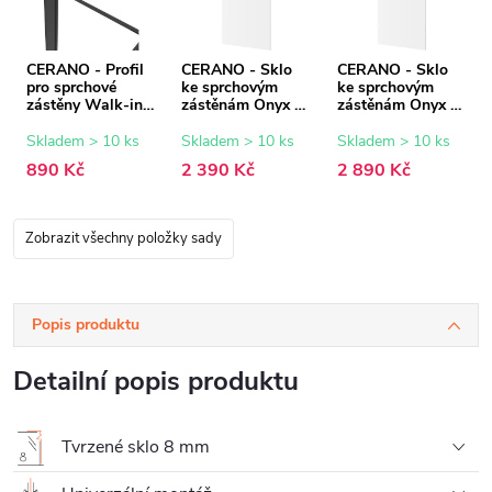
CERANO - Profil
CERANO - Sklo
CERANO - Sklo
pro sprchové
ke sprchovým
ke sprchovým
zástěny Walk-in
zástěnám Onyx -
zástěnám Onyx -
Onyx - 8 mm -
8 mm -
8 mm -
černá matná - 15
transparentní sklo
transparentní sklo
Skladem > 10 ks
Skladem > 10 ks
Skladem > 10 ks
mm
- 70x200 cm
- 90x200 cm
890 Kč
2 390 Kč
2 890 Kč
Zobrazit všechny položky sady
Popis produktu
Detailní popis produktu
Tvrzené sklo 8 mm