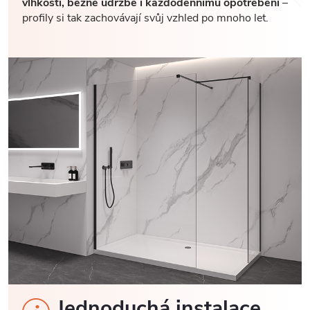
vlhkosti, běžné údržbě i každodennímu opotřebení
–
profily si tak zachovávají svůj vzhled po mnoho let.
Jednoduchá instalace