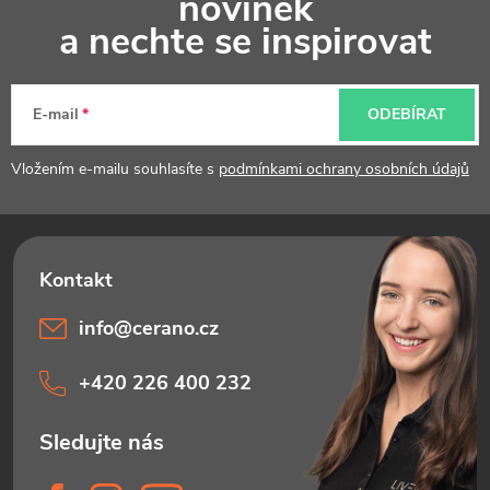
novinek
p
a nechte se inspirovat
a
t
E-mail
ODEBÍRAT
í
Vložením e-mailu souhlasíte s
podmínkami ochrany osobních údajů
info
@
cerano.cz
+420 226 400 232