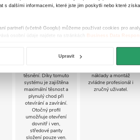
zdvihem, ten funguje
sprchového koutu,
se
 s dalšími informacemi, které jste jim poskytli nebo které získa
na principu
často i jednou
vzduchového pístu,
osobou. Panely a
í
který při manipulaci
profily připravené z
s dveřmi
výroby se do sebe
ny
raní partneři (včetně Googlu) můžeme používat cookies pro anal
automaticky
jednoduše zasouvají
ým
ává osobní údaje najdete na stránkách
Business Data Respons
nadzvedává křídlo
bez složitého
 aplikací
.
dveří. Tím dochází
šroubování či
ke snížení tření
vyrovnávání. Stabilní
Upravit
spodní hrany dveří o
a vodotěsná
podlahu nebo
konstrukce šetří čas i
těsnění. Díky tomuto
náklady a montáž
systému je zajištěna
zvládne profesionál i
maximální těsnost a
zručný uživatel.
plynulý chod při
otevírání a zavírání.
Otočný profil
umožňuje otevření
dovnitř i ven,
středové panty
složení pouze ven.