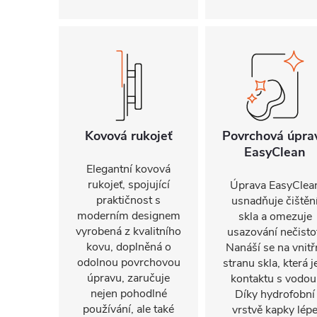
Kovová rukojeť
Povrchová úpra
EasyClean
Elegantní kovová
rukojeť, spojující
Úprava EasyClea
praktičnost s
usnadňuje čištěn
moderním designem
skla a omezuje
vyrobená z kvalitního
usazování nečisto
kovu, doplněná o
Nanáší se na vnitř
odolnou povrchovou
stranu skla, která j
úpravu, zaručuje
kontaktu s vodou
nejen pohodlné
Díky hydrofobní
používání, ale také
vrstvě kapky lép