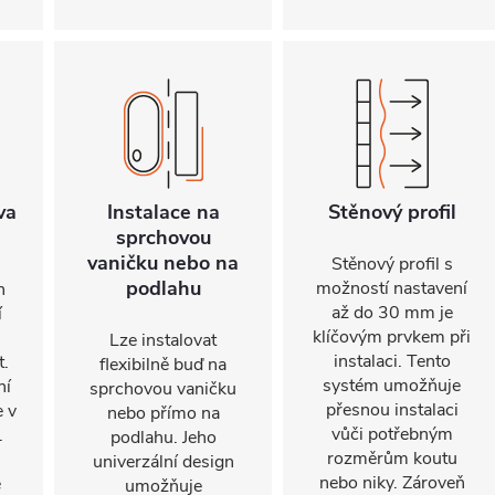
va
Instalace na
Stěnový profil
sprchovou
vaničku nebo na
Stěnový profil s
podlahu
možností nastavení
n
až do 30 mm je
í
klíčovým prvkem při
Lze instalovat
instalaci. Tento
t.
flexibilně buď na
systém umožňuje
ní
sprchovou vaničku
přesnou instalaci
e v
nebo přímo na
vůči potřebným
.
podlahu. Jeho
rozměrům koutu
univerzální design
nebo niky. Zároveň
e
umožňuje