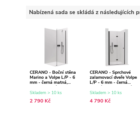
Nabízená sada se skládá z následujících p
CERANO - Boční stěna
CERANO - Sprchové
Marino a Volpe L/P - 6
zalamovací dveře Volpe
mm - černá matná,
L/P - 6 mm - černá
transparentní sklo -
matná, transparentní skl
80x190 cm
- 100x190 cm
Skladem > 10 ks
Skladem > 10 ks
2 790 Kč
4 790 Kč