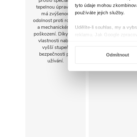
prošlo speciální
stranu. Díky tomu 
tyto údaje mohou zkombinovat
tepelnou úpravou,
sprchový kout
používáte jejich služby.
má zvýšenou
snadno přizpůsob
odolnost proti rozbití
konkrétnímu
a mechanickému
uspořádání koupel
Udělíte-li souhlas, my a vyb
poškození. Díky této
a jejím prostorov
reklamu. Jak Google zpracov
vlastnosti nabízí
možnostem.
používá informace z webů a
vyšší stupeň
bezpečnosti při
Odmítnout
užívání.