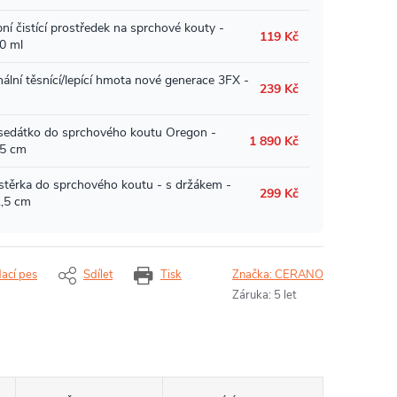
dací pes
Sdílet
Tisk
Značka:
CERANO
Záruka
:
5 let