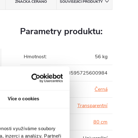
ZNAČKA
CERANO
SOUVISEJÍCÍ PRODUKTY
Parametry produktu:
Hmotnost
:
56 kg
EAN
:
8595725600984
Barva profilu
:
Černá
Více o cookies
Barva skla
:
Transparentní
Hloubka
:
80 cm
ěvnosti využíváme soubory
, inzerci a analýzy. Partneři