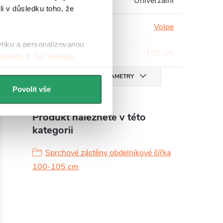
Instalace
:
Univerzální
li v důsledku toho, že
Série
:
Volpe
ytiku a personalizovanou
Šířka
:
100 cm
ibility
a
Jak Google
VŠECHNY PARAMETRY
Povolit vše
Produkt naleznete v této
kategorii
Sprchové zástěny obdelníkové šířka
100-105 cm