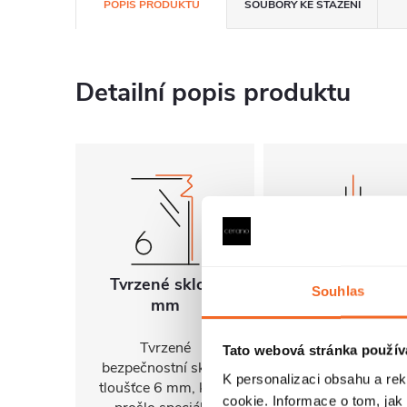
POPIS PRODUKTU
SOUBORY KE STAŽENÍ
Detailní popis produktu
Tvrzené sklo 6
Univerzální
Souhlas
mm
montáž
Tvrzené
FlexSide systém
Tato webová stránka použív
bezpečnostní sklo o
umožňuje instalac
K personalizaci obsahu a re
tloušťce 6 mm, které
na pravou i levo
cookie. Informace o tom, jak