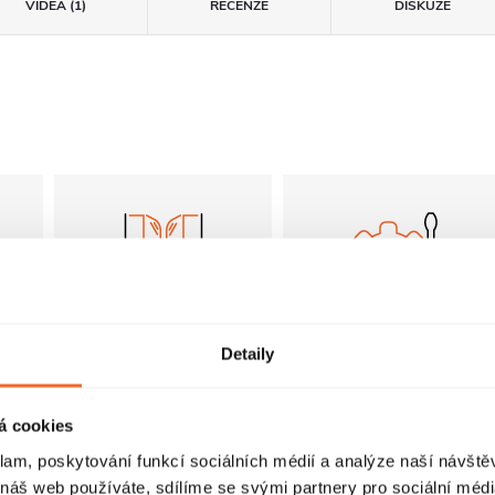
VIDEA (1)
RECENZE
DISKUZE
Zalamovací dveře
FastInstall
Detaily
Dveře s panty jsou
FastInstall je
zavěšeny na
montážní systém pro
á cookies
otočném profilu s
rychlé a snadné
i
klam, poskytování funkcí sociálních médií a analýze naší návšt
pneumatickým
sestavení
u
 náš web používáte, sdílíme se svými partnery pro sociální média