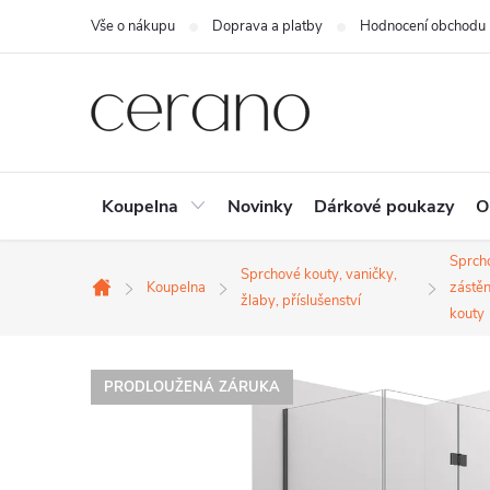
Přejít
Vše o nákupu
Doprava a platby
Hodnocení obchodu
na
obsah
Koupelna
Novinky
Dárkové poukazy
O
Sprch
Sprchové kouty, vaničky,
Koupelna
zástěn
Domů
žlaby, příslušenství
kouty
PRODLOUŽENÁ ZÁRUKA