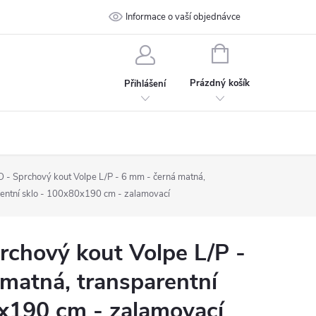
 podmínky
Ochrana osobních údajů
Informace o vaší objednávce
Kontakt
NÁKUPNÍ
KOŠÍK
Prázdný košík
Přihlášení
- Sprchový kout Volpe L/P - 6 mm - černá matná,
rentní sklo - 100x80x190 cm - zalamovací
chový kout Volpe L/P -
matná, transparentní
x190 cm - zalamovací