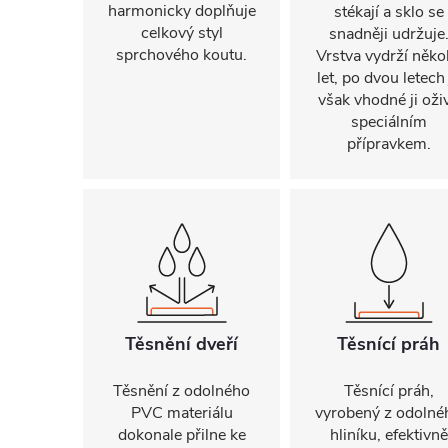
harmonicky doplňuje
stékají a sklo se
celkový styl
snadněji udržuje
sprchového koutu.
Vrstva vydrží někol
let, po dvou letech 
však vhodné ji oživ
speciálním
přípravkem.
Těsnění dveří
Těsnící práh
Těsnění z odolného
Těsnící práh,
PVC materiálu
vyrobený z odolné
dokonale přilne ke
hliníku, efektivně