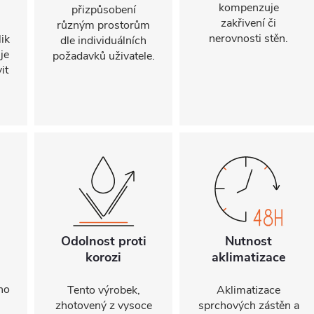
kompenzuje
přizpůsobení
zakřivení či
.
různým prostorům
nerovnosti stěn.
ik
dle individuálních
je
požadavků uživatele.
it
Odolnost proti
Nutnost
korozi
aklimatizace
ho
Tento výrobek,
Aklimatizace
zhotovený z vysoce
sprchových zástěn a