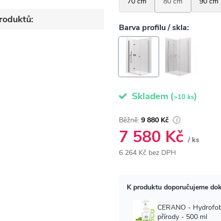
roduktů:
Skladem
(
)
>10 ks
9 880 Kč
7 580 Kč
o
/ ks
6 264 Kč bez DPH
Měrná
cena: