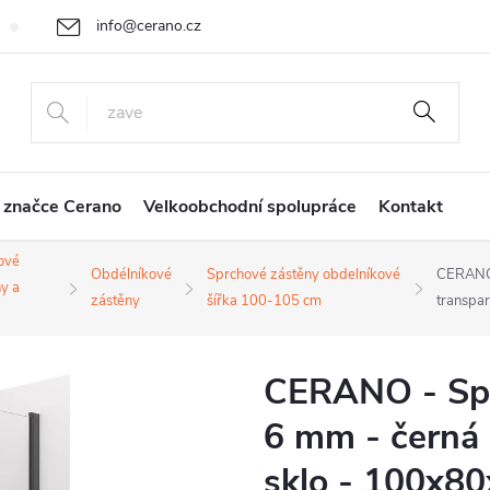
info@cerano.cz
Cenová nabídka na míru
Vrácení zboží a reklamace
Obchodní
+420 226 400 232
 značce Cerano
Velkoobchodní spolupráce
Kontakt
ové
Obdélníkové
Sprchové zástěny obdelníkové
CERANO 
y a
zástěny
šířka 100-105 cm
transpa
CERANO - Spr
6 mm - černá 
sklo - 100x80