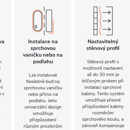
va
Instalace na
Nastavitelný
sprchovou
stěnový profil
vaničku nebo na
podlahu
n
Stěnový profil s
í
možností nastavení
až do 30 mm je
Lze instalovat
t.
klíčovým prvkem při
flexibilně buď na
ní
instalaci sprchové
sprchovou vaničku
e v
kabiny. Tento systém
nebo přímo na
.
umožňuje přesné
podlahu. Jeho
přizpůsobení kabiny
univerzální design
e
rozměrům
umožňuje
sprchového koutu, a
přizpůsobení
.
zároveň kompenzuje
různým prostorům