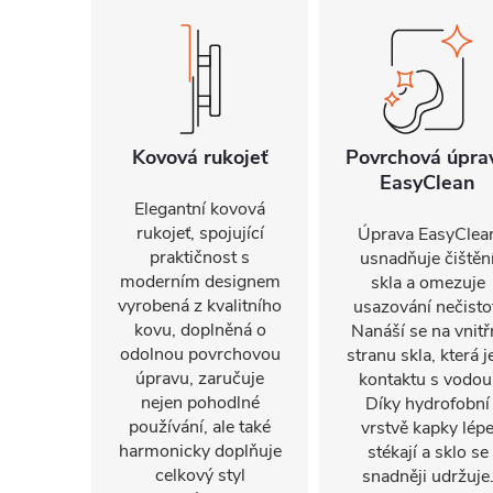
Kovová rukojeť
Povrchová úpra
EasyClean
Elegantní kovová
rukojeť, spojující
Úprava EasyClea
praktičnost s
usnadňuje čištěn
moderním designem
skla a omezuje
vyrobená z kvalitního
usazování nečisto
kovu, doplněná o
Nanáší se na vnitř
odolnou povrchovou
stranu skla, která j
úpravu, zaručuje
kontaktu s vodou
nejen pohodlné
Díky hydrofobní
používání, ale také
vrstvě kapky lép
harmonicky doplňuje
stékají a sklo se
celkový styl
snadněji udržuje