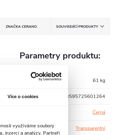
ZNAČKA
CERANO
SOUVISEJÍCÍ PRODUKTY
Parametry produktu:
Hmotnost
:
61 kg
EAN
:
8595725601264
Více o cookies
Barva profilu
:
Černá
ěvnosti využíváme soubory
Barva skla
:
Transparentní
, inzerci a analýzy. Partneři