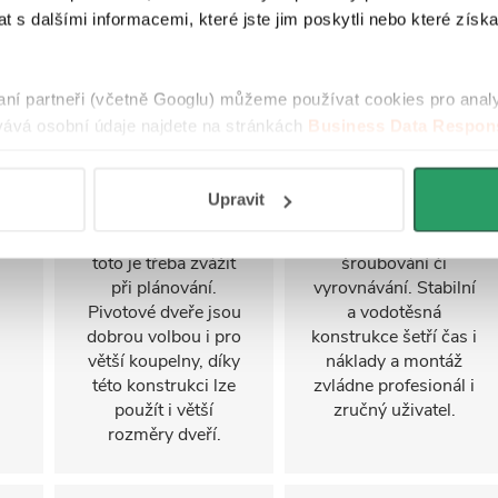
koutu jsou umístěny
montážní systém pro
 s dalšími informacemi, které jste jim poskytli nebo které získa
na otočných čepech
rychlé a snadné
i
(pivotech) a osa
sestavení
u
otáčení je posunuta
sprchového koutu,
se
raní partneři (včetně Googlu) můžeme používat cookies pro anal
od okraje dveří ven,
často i jednou
ává osobní údaje najdete na stránkách
Business Data Respons
což umožňuje
osobou. Panely a
í
 aplikací
.
snadnější otevírání.
profily připravené z
Toto řešení vyžaduje
výroby se do sebe
ny
Upravit
určitý prostor pro
jednoduše zasouvají
ým
plné otevření dveří,
bez složitého
toto je třeba zvážit
šroubování či
při plánování.
vyrovnávání. Stabilní
Pivotové dveře jsou
a vodotěsná
dobrou volbou i pro
konstrukce šetří čas i
větší koupelny, díky
náklady a montáž
této konstrukci lze
zvládne profesionál i
použít i větší
zručný uživatel.
rozměry dveří.