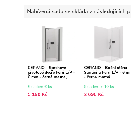
Nabízená sada se skládá z následujících p
CERANO - Sprchové
CERANO - Boční stěna
pivotové dveře Ferri L/P -
Santini a Ferri L/P - 6 m
6 mm - černá matná,
- černá matná,
transparentní sklo -
transparentní sklo -
100x195 cm
80x195 cm
Skladem 6 ks
Skladem > 10 ks
5 190 Kč
2 690 Kč