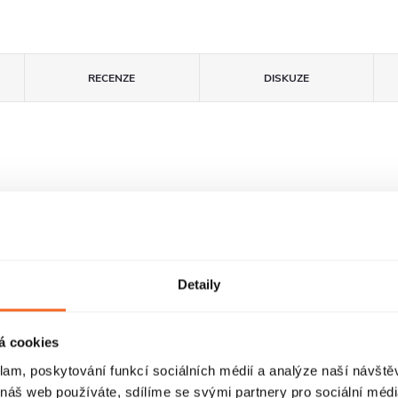
RECENZE
DISKUZE
Detaily
á cookies
Pivotové dveře
FastInstall
klam, poskytování funkcí sociálních médií a analýze naší návšt
Dveře sprchového
FastInstall je
 náš web používáte, sdílíme se svými partnery pro sociální média