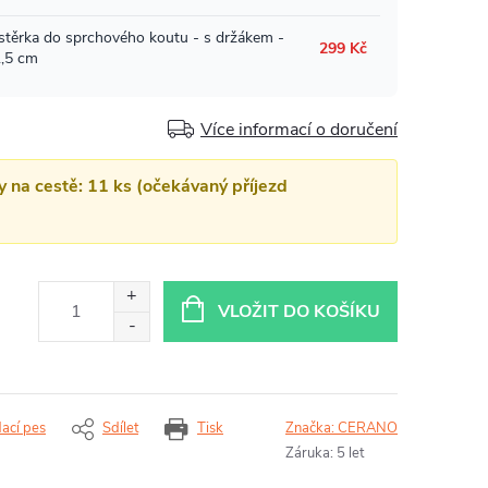
Více informací o doručení
y na cestě: 11 ks (očekávaný příjezd
VLOŽIT DO KOŠÍKU
dací pes
Sdílet
Tisk
Značka:
CERANO
Záruka
:
5 let