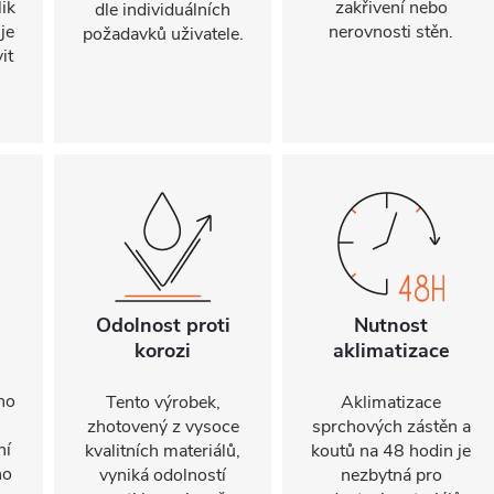
ik
zakřivení nebo
dle individuálních
je
nerovnosti stěn.
požadavků uživatele.
it
Odolnost proti
Nutnost
korozi
aklimatizace
ho
Tento výrobek,
Aklimatizace
zhotovený z vysoce
sprchových zástěn a
ní
kvalitních materiálů,
koutů na 48 hodin je
ho
vyniká odolností
nezbytná pro