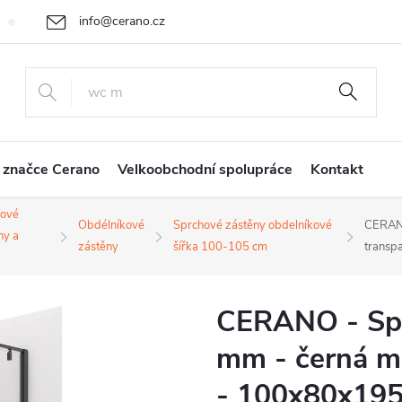
info@cerano.cz
Cenová nabídka na míru
Vrácení zboží a reklamace
Obchodní
+420 226 400 232
 značce Cerano
Velkoobchodní spolupráce
Kontakt
hové
Obdélníkové
Sprchové zástěny obdelníkové
CERANO
ny a
zástěny
šířka 100-105 cm
transp
CERANO - Sprc
mm - černá ma
- 100x80x195