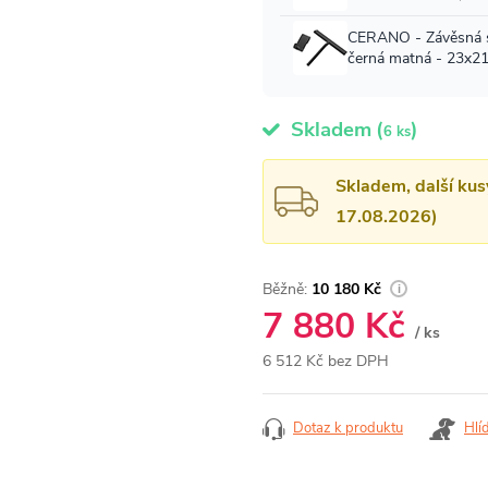
Skladem
(
)
6 ks
Skladem, další kus
17.08.2026)
10 180 Kč
7 880 Kč
/ ks
6 512 Kč bez DPH
Měrná
cena:
Dotaz k produktu
Hlí