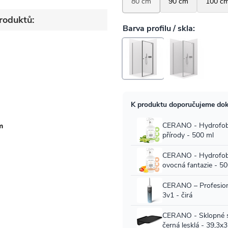
roduktů:
m