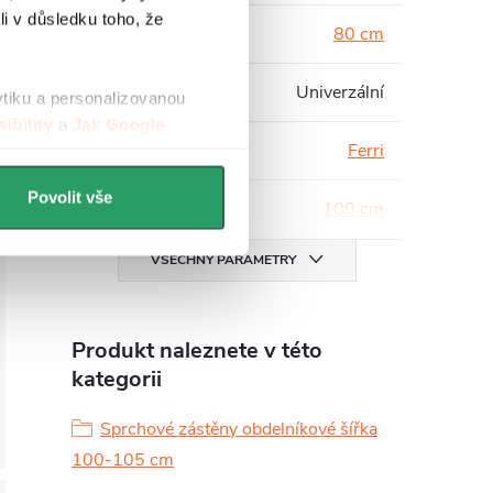
li v důsledku toho, že
Hloubka
:
80 cm
Instalace
:
Univerzální
ytiku a personalizovanou
ibility
a
Jak Google
Série
:
Ferri
Povolit vše
Šířka
:
100 cm
VŠECHNY PARAMETRY
Produkt naleznete v této
kategorii
Sprchové zástěny obdelníkové šířka
100-105 cm