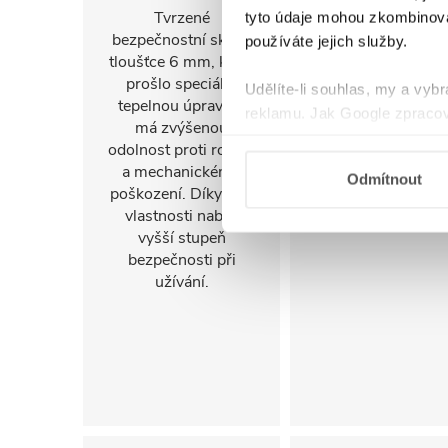
Tvrzené
FlexSide systém
tyto údaje mohou zkombinovat
bezpečnostní sklo o
umožňuje instalac
používáte jejich služby.
tloušťce 6 mm, které
na pravou i levo
prošlo speciální
stranu. Díky tomu 
Udělíte-li souhlas, my a vyb
tepelnou úpravou,
sprchový kout
reklamu. Jak Google zpracov
má zvýšenou
snadno přizpůsob
používá informace z webů a
odolnost proti rozbití
konkrétnímu
a mechanickému
uspořádání koupel
Odmítnout
poškození. Díky této
a jejím prostorov
vlastnosti nabízí
možnostem.
vyšší stupeň
bezpečnosti při
užívání.