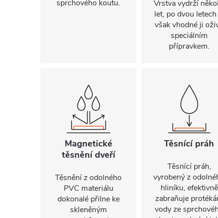
sprchového koutu.
Vrstva vydrží někol
let, po dvou letech 
však vhodné ji oživ
speciálním
přípravkem.
Magnetické
Těsnící práh
těsnění dveří
Těsnící práh,
vyrobený z odolné
Těsnění z odolného
hliníku, efektivně
PVC materiálu
zabraňuje protéká
dokonalé přilne ke
vody ze sprchové
skleněným