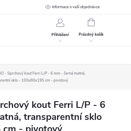
 podmínky
Ochrana osobních údajů
Informace o vaší objednávce
Kontakt
NÁKUPNÍ
KOŠÍK
Prázdný košík
Přihlášení
 - Sprchový kout Ferri L/P - 6 mm - černá matná,
arentní sklo - 100x80x195 cm - pivotový
hový kout Ferri L/P - 6
tná, transparentní sklo
 cm - pivotový