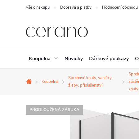
Přejít
Vše o nákupu
Doprava a platby
Hodnocení obchodu
na
obsah
Koupelna
Novinky
Dárkové poukazy
O
Sprc
Sprchové kouty, vaničky,
Koupelna
zástě
Domů
žlaby, příslušenství
kouty
PRODLOUŽENÁ ZÁRUKA