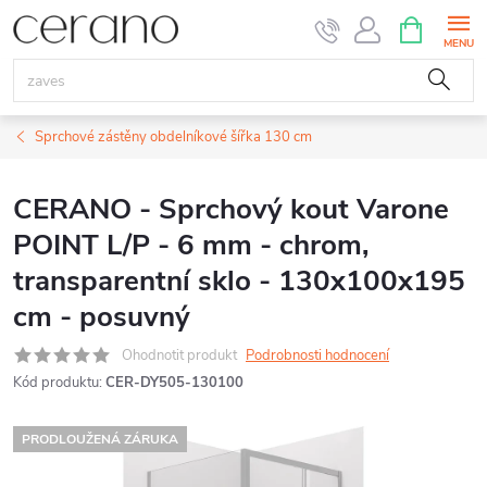
Přejít
NÁKUPNÍ
KOŠÍK
na
obsah
Sprchové zástěny obdelníkové šířka 130 cm
CERANO - Sprchový kout Varone
POINT L/P - 6 mm - chrom,
transparentní sklo - 130x100x195
cm - posuvný
Ohodnotit produkt
Podrobnosti hodnocení
Kód produktu:
CER-DY505-130100
PRODLOUŽENÁ ZÁRUKA