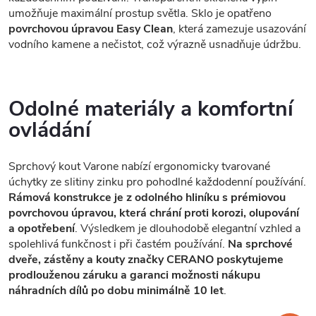
umožňuje maximální prostup světla. Sklo je opatřeno
povrchovou úpravou Easy Clean
, která zamezuje usazování
vodního kamene a nečistot, což výrazně usnadňuje údržbu.
Odolné materiály a komfortní
ovládání
Sprchový kout Varone nabízí ergonomicky tvarované
úchytky ze slitiny zinku pro pohodlné každodenní používání.
Rámová konstrukce je z odolného hliníku s prémiovou
povrchovou úpravou, která chrání proti korozi, olupování
a opotřebení
. Výsledkem je dlouhodobě elegantní vzhled a
spolehlivá funkčnost i při častém používání.
Na sprchové
dveře, zástěny a kouty značky CERANO poskytujeme
prodlouženou záruku a garanci možnosti nákupu
náhradních dílů po dobu minimálně 10 let
.