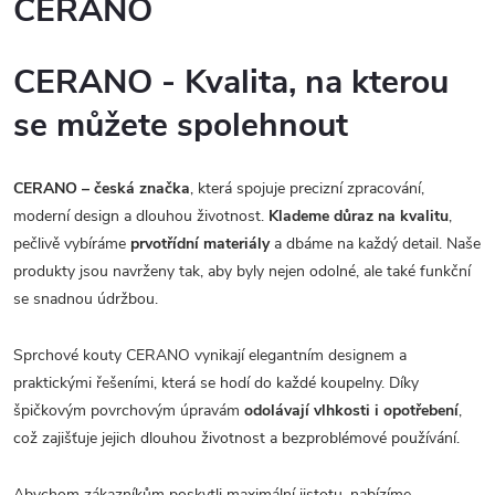
CERANO
CERANO - Kvalita, na kterou
se můžete spolehnout
CERANO – česká značka
, která spojuje precizní zpracování,
moderní design a dlouhou životnost.
Klademe důraz na kvalitu
,
pečlivě vybíráme
prvotřídní materiály
a dbáme na každý detail. Naše
produkty jsou navrženy tak, aby byly nejen odolné, ale také funkční
se snadnou údržbou.
Sprchové kouty CERANO vynikají elegantním designem a
praktickými řešeními, která se hodí do každé koupelny. Díky
špičkovým povrchovým úpravám
odolávají vlhkosti i opotřebení
,
což zajišťuje jejich dlouhou životnost a bezproblémové používání.
Abychom zákazníkům poskytli maximální jistotu, nabízíme