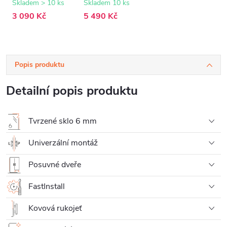
- 100x195 cm
mm - chrom,
Skladem > 10 ks
Skladem 10 ks
transparentní sklo
3 090 Kč
5 490 Kč
- 130x195 cm
Popis produktu
Detailní popis produktu
Tvrzené sklo 6 mm
Univerzální montáž
Posuvné dveře
FastInstall
Kovová rukojeť