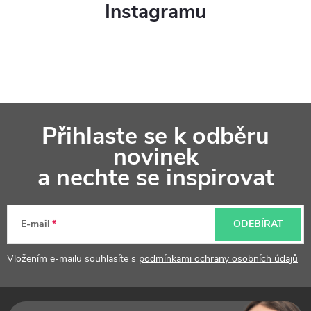
Instagramu
Z
Přihlaste se k odběru
á
novinek
p
a nechte se inspirovat
a
t
E-mail
ODEBÍRAT
í
Vložením e-mailu souhlasíte s
podmínkami ochrany osobních údajů