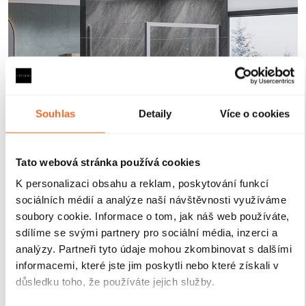
Souhlas
Detaily
Více o cookies
Tato webová stránka používá cookies
K personalizaci obsahu a reklam, poskytování funkcí
sociálních médií a analýze naší návštěvnosti využíváme
soubory cookie. Informace o tom, jak náš web používáte,
Magnetické lišty
sdílíme se svými partnery pro sociální média, inzerci a
analýzy. Partneři tyto údaje mohou zkombinovat s dalšími
informacemi, které jste jim poskytli nebo které získali v
Zavírání pomocí magnetických lišt
pevně drží
důsledku toho, že používáte jejich služby.
sprchové dveře a zabraňuje jejich samovolnému