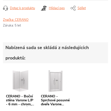
Dotaz k produktu
Hlídací pes
Sdílet
Značka:
CERANO
Záruka
:
5 let
Nabízená sada se skládá z následujících
produktů:
CERANO - Boční
CERANO -
stěna Varone L/P
Sprchové posuvné
- 6 mm - chrom,
dveře Varone
transparentní sklo
POINT L/P - 6