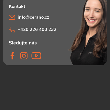
info
@
cerano.cz
+420 226 400 232