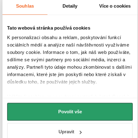
Magnetické lišty
Souhlas
Detaily
Více o cookies
Zavírání pomocí magnetických lišt
pevně drží
Tato webová stránka používá cookies
sprchové dveře a zabraňuje jejich samovolnému
K personalizaci obsahu a reklam, poskytování funkcí
otevírání. Lišty jsou umístěny na hraně dveří a rámu
sociálních médií a analýze naší návštěvnosti využíváme
nebo mezi dvěma skleněnými křídly, kde magnety
soubory cookie. Informace o tom, jak náš web používáte,
zajišťují jejich bezpečné přilnutí.
sdílíme se svými partnery pro sociální média, inzerci a
analýzy. Partneři tyto údaje mohou zkombinovat s dalšími
informacemi, které jste jim poskytli nebo které získali v
důsledku toho, že používáte jejich služby.
Udělíte-li souhlas, my a vybraní partneři (včetně Googlu)
můžeme používat cookies pro analytiku a
personalizovanou reklamu. Jak Google zpracovává
Povolit vše
osobní údaje najdete na stránkách
Business Data
Responsibility
a
Jak Google používá informace z webů
Upravit
a aplikací
.