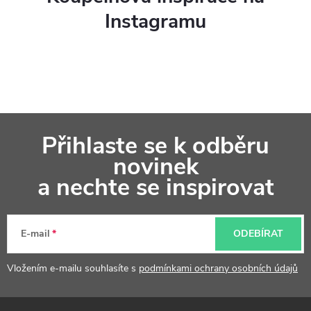
Instagramu
Z
Přihlaste se k odběru
á
novinek
p
a nechte se inspirovat
a
t
E-mail
ODEBÍRAT
í
Vložením e-mailu souhlasíte s
podmínkami ochrany osobních údajů