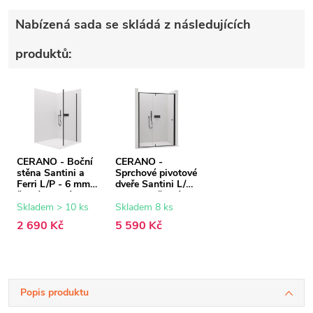
Nabízená sada se skládá z následujících
produktů:
CERANO - Boční
CERANO -
stěna Santini a
Sprchové pivotové
Ferri L/P - 6 mm -
dveře Santini L/P
černá matná,
- 6 mm - černá
transparentní sklo
matná,
Skladem > 10 ks
Skladem 8 ks
- 80x195 cm
transparentní sklo
2 690 Kč
5 590 Kč
- 140x195 cm
Popis produktu