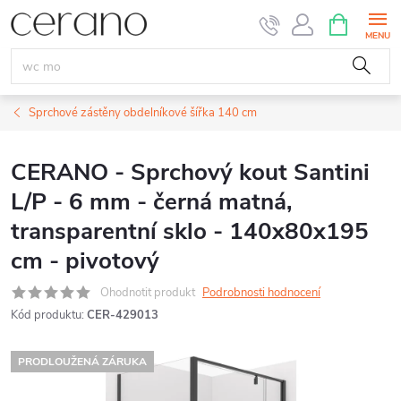
Přejít
NÁKUPNÍ
KOŠÍK
na
obsah
Sprchové zástěny obdelníkové šířka 140 cm
CERANO - Sprchový kout Santini
L/P - 6 mm - černá matná,
transparentní sklo - 140x80x195
cm - pivotový
Ohodnotit produkt
Podrobnosti hodnocení
Kód produktu:
CER-429013
PRODLOUŽENÁ ZÁRUKA