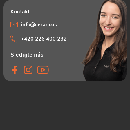
info
@
cerano.cz
+420 226 400 232