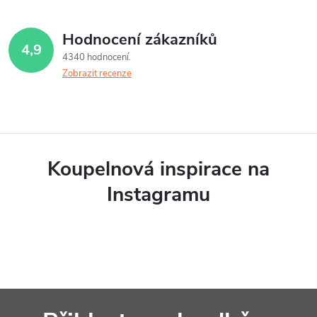
Hodnocení zákazníků
4,9
4340 hodnocení
Zobrazit recenze
Koupelnová inspirace na
Instagramu
Z