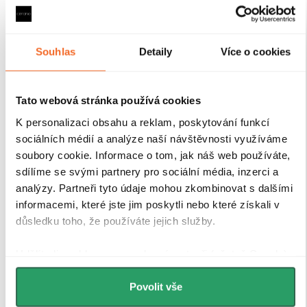
Souhlas
Detaily
Více o cookies
Magnetické lišty
Tato webová stránka používá cookies
K personalizaci obsahu a reklam, poskytování funkcí
sociálních médií a analýze naší návštěvnosti využíváme
Zavírání pomocí magnetických lišt
pevně drží
sprchové dveře a zabraňuje jejich samovolnému
soubory cookie. Informace o tom, jak náš web používáte,
otevírání. Lišty jsou umístěny na hraně dveří a rámu
sdílíme se svými partnery pro sociální média, inzerci a
nebo mezi dvěma skleněnými křídly, kde magnety
analýzy. Partneři tyto údaje mohou zkombinovat s dalšími
zajišťují jejich bezpečné přilnutí.
informacemi, které jste jim poskytli nebo které získali v
důsledku toho, že používáte jejich služby.
Udělíte-li souhlas, my a vybraní partneři (včetně Googlu)
můžeme používat cookies pro analytiku a
personalizovanou reklamu. Jak Google zpracovává
Povolit vše
osobní údaje najdete na stránkách
Business Data