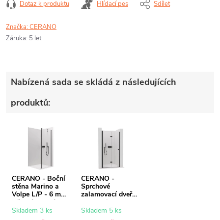
Dotaz k produktu
Hlídací pes
Sdílet
Značka:
CERANO
Záruka
:
5 let
Nabízená sada se skládá z následujících
produktů:
CERANO - Boční
CERANO -
stěna Marino a
Sprchové
Volpe L/P - 6 mm
zalamovací dveře
- černá matná,
Volpe L/P - 6 mm
transparentní sklo
- černá matná,
Skladem 3 ks
Skladem 5 ks
- 70x190 cm
transparentní sklo