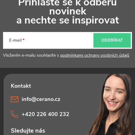
Přihlaste se k odběru
á
novinek
p
a nechte se inspirovat
a
t
E-mail
ODEBÍRAT
í
Vložením e-mailu souhlasíte s
podmínkami ochrany osobních údajů
info
@
cerano.cz
+420 226 400 232