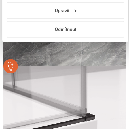
Responsibility
a
Jak Google používá informace z webů
Upravit
a aplikací
.
Odmítnout