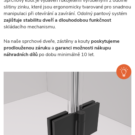
Sprchový kout je vybaven rukojetěmi vyrobenými z odolné
slitiny zinku, které jsou ergonomicky tvarované pro snadnou
manipulaci při otevírání a zavírání. Odolný pantový systém
zajišťuje stabilitu dveří a dlouhodobou funkčnost
skládacího mechanismu.
Na naše sprchové dveře, zástěny a kouty
poskytujeme
prodlouženou záruku
a
garanci možnosti nákupu
náhradních dílů
po dobu minimálně 10 let.