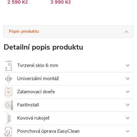
2 590 Kč
3 990 Kč
- 60x190 cm
Popis produktu
Detailní popis produktu
Tvrzené sklo 6 mm
Univerzální montáž
Zalamovací dveře
FastInstall
Kovová rukojeť
Povrchová úprava EasyClean