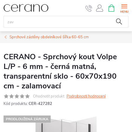
Přejít
NÁKUPNÍ
KOŠÍK
na
obsah
Sprchové zástěny obdelníkové šířka 60-65 cm
CERANO - Sprchový kout Volpe
L/P - 6 mm - černá matná,
transparentní sklo - 60x70x190
cm - zalamovací
Ohodnotit produkt
Podrobnosti hodnocení
Kód produktu:
CER-427282
PRODLOUŽENÁ ZÁRUKA