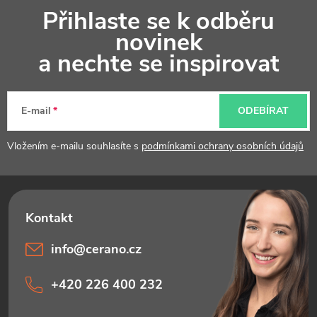
Z
Přihlaste se k odběru
á
novinek
p
a nechte se inspirovat
a
t
E-mail
ODEBÍRAT
í
Vložením e-mailu souhlasíte s
podmínkami ochrany osobních údajů
info
@
cerano.cz
+420 226 400 232