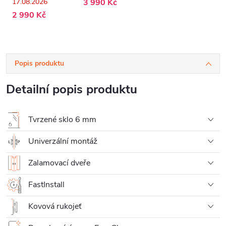
17.08.2026
3 990 Kč
- 60x190 cm
2 990 Kč
Popis produktu
Detailní popis produktu
Tvrzené sklo 6 mm
Univerzální montáž
Zalamovací dveře
FastInstall
Kovová rukojeť