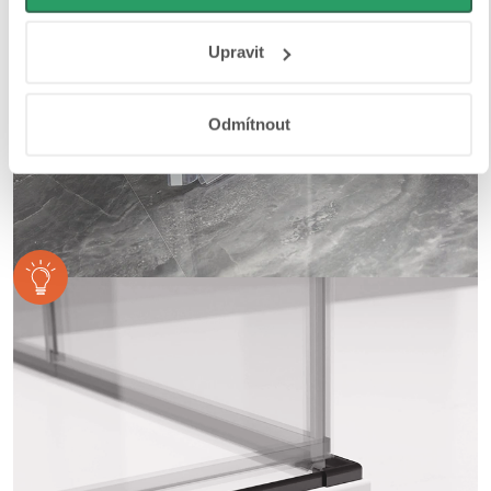
osobní údaje najdete na stránkách
Business Data
Responsibility
a
Jak Google používá informace z webů
Upravit
a aplikací
.
Odmítnout