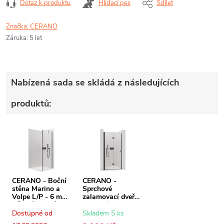
Dotaz k produktu
Hlídací pes
Sdílet
Značka:
CERANO
Záruka
:
5 let
Nabízená sada se skládá z následujících
produktů:
CERANO - Boční
CERANO -
stěna Marino a
Sprchové
Volpe L/P - 6 mm
zalamovací dveře
- černá matná,
Volpe L/P - 6 mm
transparentní sklo
- černá matná,
Dostupné od
Skladem 5 ks
- 90x190 cm
transparentní sklo