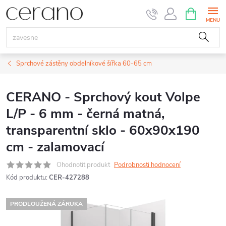
Přejít
NÁKUPNÍ
KOŠÍK
na
obsah
Sprchové zástěny obdelníkové šířka 60-65 cm
CERANO - Sprchový kout Volpe
L/P - 6 mm - černá matná,
transparentní sklo - 60x90x190
cm - zalamovací
Ohodnotit produkt
Podrobnosti hodnocení
Kód produktu:
CER-427288
PRODLOUŽENÁ ZÁRUKA