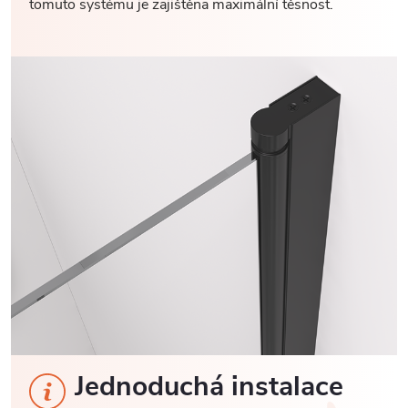
tomuto systému je zajištěna maximální těsnost.
Jednoduchá instalace