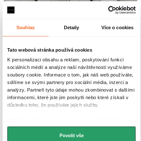
Souhlas
Detaily
Více o cookies
Magnetické lišty
Tato webová stránka používá cookies
K personalizaci obsahu a reklam, poskytování funkcí
sociálních médií a analýze naší návštěvnosti využíváme
Zavírání pomocí magnetických lišt
pevně drží
soubory cookie. Informace o tom, jak náš web používáte,
sprchové dveře a zabraňuje jejich samovolnému
sdílíme se svými partnery pro sociální média, inzerci a
otevírání. Lišty jsou umístěny na hraně dveří a rámu
analýzy. Partneři tyto údaje mohou zkombinovat s dalšími
nebo mezi dvěma skleněnými křídly, kde magnety
informacemi, které jste jim poskytli nebo které získali v
zajišťují jejich bezpečné přilnutí.
důsledku toho, že používáte jejich služby.
Udělíte-li souhlas, my a vybraní partneři (včetně Googlu)
můžeme používat cookies pro analytiku a
personalizovanou reklamu. Jak Google zpracovává
Povolit vše