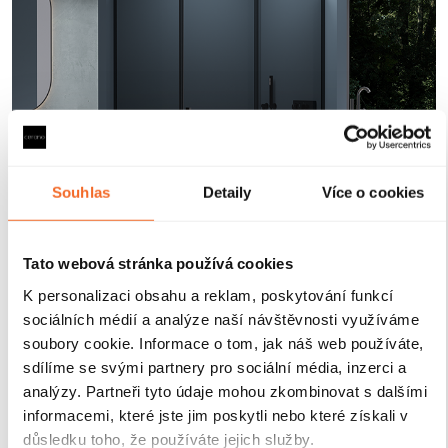
Souhlas
Detaily
Více o cookies
Tato webová stránka používá cookies
Magnetické lišty
K personalizaci obsahu a reklam, poskytování funkcí
sociálních médií a analýze naší návštěvnosti využíváme
soubory cookie. Informace o tom, jak náš web používáte,
Zavírání pomocí magnetických lišt
pevně drží
sdílíme se svými partnery pro sociální média, inzerci a
sprchové dveře a zabraňuje jejich samovolnému
analýzy. Partneři tyto údaje mohou zkombinovat s dalšími
otevírání. Lišty jsou umístěny na hraně dveří a rámu
informacemi, které jste jim poskytli nebo které získali v
nebo mezi dvěma skleněnými křídly, kde magnety
důsledku toho, že používáte jejich služby.
zajišťují jejich bezpečné přilnutí.