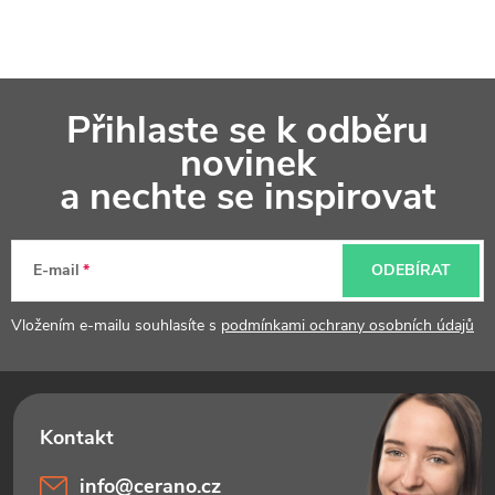
Z
Přihlaste se k odběru
á
novinek
p
a nechte se inspirovat
a
t
E-mail
ODEBÍRAT
í
Vložením e-mailu souhlasíte s
podmínkami ochrany osobních údajů
info
@
cerano.cz