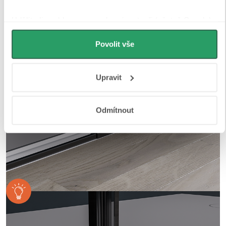
Udělíte-li souhlas, my a vybraní partneři (včetně Googlu)
můžeme používat cookies pro analytiku a
personalizovanou reklamu. Jak Google zpracovává
Povolit vše
osobní údaje najdete na stránkách
Business Data
Responsibility
a
Jak Google používá informace z webů
Upravit
a aplikací
.
Odmítnout