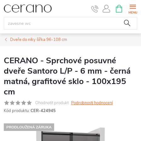
Přejít
NÁKUPNÍ
KOŠÍK
na
obsah
Dveře do niky šířka 96-108 cm
CERANO - Sprchové posuvné
dveře Santoro L/P - 6 mm - černá
matná, grafitové sklo - 100x195
cm
Ohodnotit produkt
Podrobnosti hodnocení
Kód produktu:
CER-424945
PRODLOUŽENÁ ZÁRUKA