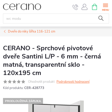
Přejít
NÁKUPNÍ
KOŠÍK
na
obsah
Dveře do niky šířka 116-121 cm
CERANO - Sprchové pivotové
dveře Santini L/P - 6 mm - černá
matná, transparentní sklo -
120x195 cm
Ohodnotit produkt
Podrobnosti hodnocení
Kód produktu:
CER-428773
PRODLOUŽENÁ ZÁRUKA