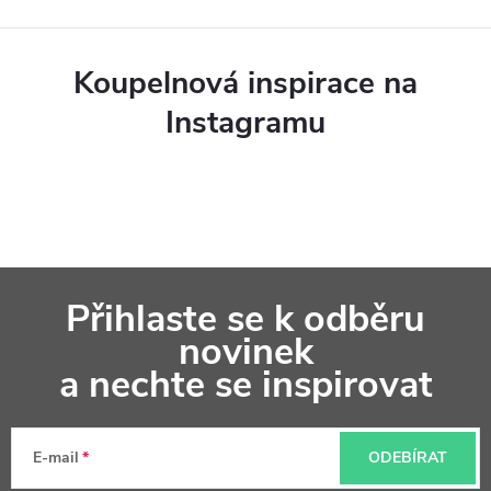
Koupelnová inspirace na
Instagramu
Z
Přihlaste se k odběru
á
novinek
p
a nechte se inspirovat
a
t
E-mail
ODEBÍRAT