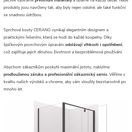
pečlivě vybíráme
prvotřídní materiály
a dbáme na každý detail. Naše
produkty jsou navrženy tak, aby byly nejen odolné, ale také funkční
se snadnou údržbou.
Sprchové kouty CERANO vynikají elegantním designem a
praktickými řešeními, která se hodí do každé koupelny. Díky
špičkovým povrchovým úpravám
odolávají vlhkosti i opotřebení
,
což zajišťuje jejich dlouhou životnost a bezproblémové používání.
Abychom zákazníkům poskytli maximální jistotu, nabízíme
prodlouženou záruku a profesionální zákaznický servis.
Věříme v
kvalitu našich výrobků a chceme, aby vám sloužily bezstarostně po
mnoho let.