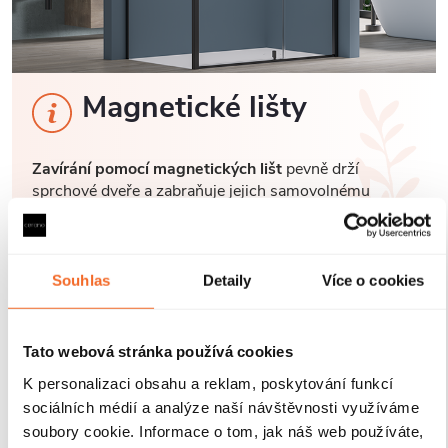
Magnetické lišty
Zavírání pomocí magnetických lišt
pevně drží
sprchové dveře a zabraňuje jejich samovolnému
otevírání. Lišty jsou umístěny na hraně dveří a rámu
nebo mezi dvěma skleněnými křídly, kde magnety
zajišťují jejich bezpečné přilnutí.
Souhlas
Detaily
Více o cookies
Tato webová stránka používá cookies
K personalizaci obsahu a reklam, poskytování funkcí
sociálních médií a analýze naší návštěvnosti využíváme
soubory cookie. Informace o tom, jak náš web používáte,