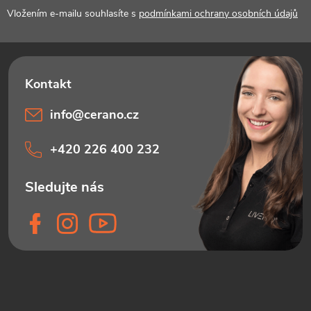
í
Vložením e-mailu souhlasíte s
podmínkami ochrany osobních údajů
info
@
cerano.cz
+420 226 400 232