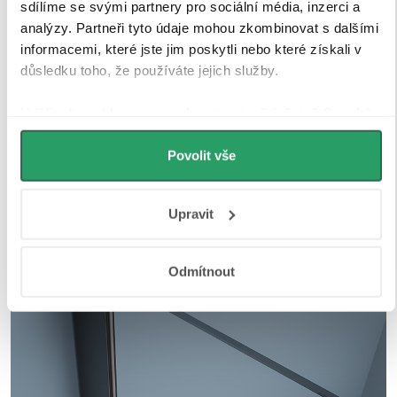
sdílíme se svými partnery pro sociální média, inzerci a
analýzy. Partneři tyto údaje mohou zkombinovat s dalšími
informacemi, které jste jim poskytli nebo které získali v
důsledku toho, že používáte jejich služby.
Udělíte-li souhlas, my a vybraní partneři (včetně Googlu)
můžeme používat cookies pro analytiku a
personalizovanou reklamu. Jak Google zpracovává
Povolit vše
osobní údaje najdete na stránkách
Business Data
Responsibility
a
Jak Google používá informace z webů
Upravit
a aplikací
.
Odmítnout