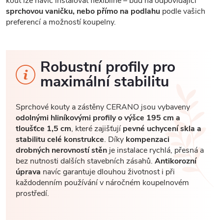
kout lze navíc instalovat flexibilně – buď na odpovídající
sprchovou vaničku, nebo přímo na podlahu
podle vašich
preferencí a možností koupelny.
Robustní profily pro
maximální stabilitu
Sprchové kouty a zástěny CERANO jsou vybaveny
odolnými hliníkovými profily o výšce 195 cm a
tloušťce 1,5 cm
, které zajišťují
pevné uchycení skla a
stabilitu celé konstrukce
. Díky
kompenzaci
drobných nerovností stěn
je instalace rychlá, přesná a
bez nutnosti dalších stavebních zásahů.
Antikorozní
úprava
navíc garantuje dlouhou životnost i při
každodenním používání v náročném koupelnovém
prostředí.