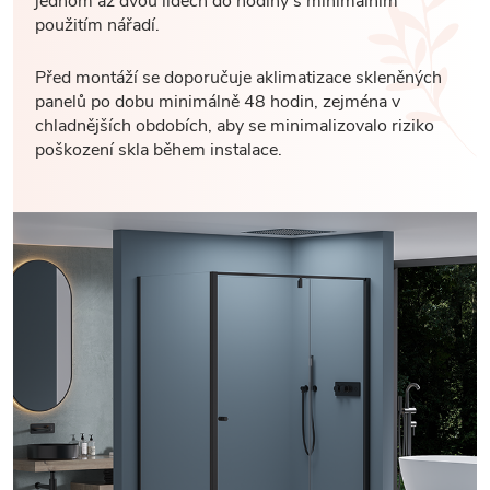
jednom až dvou lidech do hodiny s minimálním
použitím nářadí.
Před montáží se doporučuje aklimatizace skleněných
panelů po dobu minimálně 48 hodin, zejména v
chladnějších obdobích, aby se minimalizovalo riziko
poškození skla během instalace.