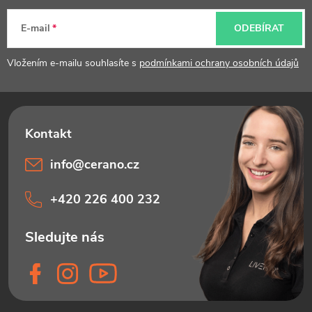
a
t
E-mail
ODEBÍRAT
í
Vložením e-mailu souhlasíte s
podmínkami ochrany osobních údajů
info
@
cerano.cz
+420 226 400 232