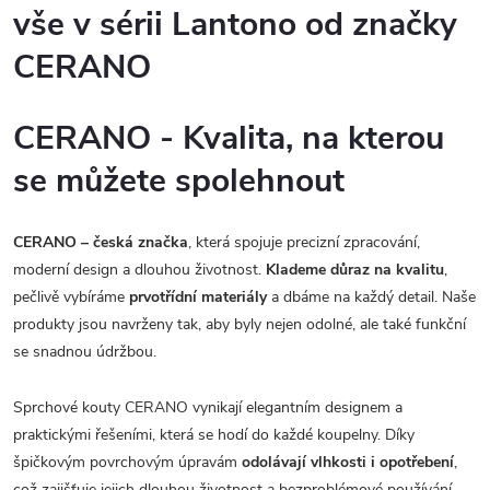
vše v sérii Lantono od značky
CERANO
CERANO - Kvalita, na kterou
se můžete spolehnout
CERANO – česká značka
, která spojuje precizní zpracování,
moderní design a dlouhou životnost.
Klademe důraz na kvalitu
,
pečlivě vybíráme
prvotřídní materiály
a dbáme na každý detail. Naše
produkty jsou navrženy tak, aby byly nejen odolné, ale také funkční
se snadnou údržbou.
Sprchové kouty CERANO vynikají elegantním designem a
praktickými řešeními, která se hodí do každé koupelny. Díky
špičkovým povrchovým úpravám
odolávají vlhkosti i opotřebení
,
což zajišťuje jejich dlouhou životnost a bezproblémové používání.