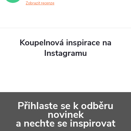
Zobrazit recenze
Koupelnová inspirace na
Instagramu
Z
Přihlaste se k odběru
á
novinek
p
a nechte se inspirovat