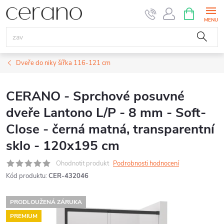
Přejít
NÁKUPNÍ
KOŠÍK
na
obsah
Dveře do niky šířka 116-121 cm
CERANO - Sprchové posuvné
dveře Lantono L/P - 8 mm - Soft-
Close - černá matná, transparentní
sklo - 120x195 cm
Ohodnotit produkt
Podrobnosti hodnocení
Kód produktu:
CER-432046
PRODLOUŽENÁ ZÁRUKA
PREMIUM