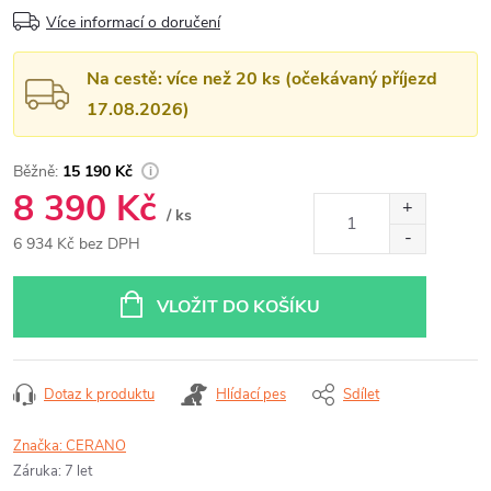
Více informací o doručení
Na cestě: více než 20 ks (očekávaný příjezd
17.08.2026)
15 190 Kč
8 390 Kč
/ ks
6 934 Kč bez DPH
Měrná
cena:
VLOŽIT DO KOŠÍKU
Dotaz k produktu
Hlídací pes
Sdílet
Značka:
CERANO
Záruka
:
7 let