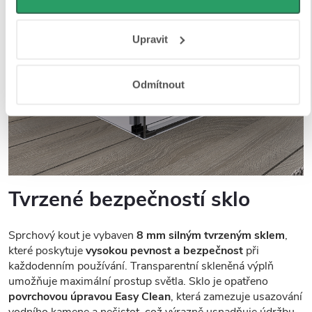
osobní údaje najdete na stránkách
Business Data
Responsibility
a
Jak Google používá informace z webů
Upravit
a aplikací
.
Odmítnout
Tvrzené bezpečností sklo
Sprchový kout je vybaven
8 mm silným tvrzeným sklem
,
které poskytuje
vysokou pevnost a bezpečnost
při
každodenním používání. Transparentní skleněná výplň
umožňuje maximální prostup světla. Sklo je opatřeno
povrchovou úpravou Easy Clean
, která zamezuje usazování
vodního kamene a nečistot, což výrazně usnadňuje údržbu.