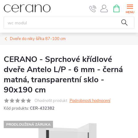
Přejít
NÁKUPNÍ
KOŠÍK
na
obsah
Dveře do niky šířka 87-100 cm
CERANO - Sprchové křídlové
dveře Antelo L/P - 6 mm - černá
matná, transparentní sklo -
90x190 cm
Ohodnotit produkt
Podrobnosti hodnocení
Kód produktu:
CER-432382
PRODLOUŽENÁ ZÁRUKA