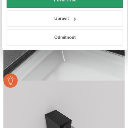
osobní údaje najdete na stránkách
Business Data
Responsibility
a
Jak Google používá informace z webů
Upravit
a aplikací
.
Odmítnout