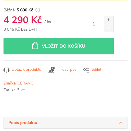
5 690 Kč
4 290 Kč
/ ks
3 545 Kč bez DPH
Měrná
cena:
VLOŽIT DO KOŠÍKU
Dotaz k produktu
Hlídací pes
Sdílet
Značka:
CERANO
Záruka
:
5 let
Popis produktu