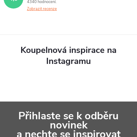
4340 hodnocení
Zobrazit recenze
Koupelnová inspirace na
Instagramu
Z
Přihlaste se k odběru
á
novinek
p
a nechte se inspirovat