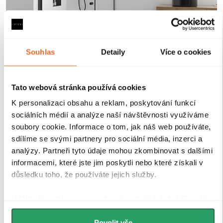
Souhlas
Detaily
Více o cookies
Tato webová stránka používá cookies
Magnetické lišty
K personalizaci obsahu a reklam, poskytování funkcí
sociálních médií a analýze naší návštěvnosti využíváme
soubory cookie. Informace o tom, jak náš web používáte,
Zavírání pomocí magnetických lišt
pevně drží
sprchové dveře a zabraňuje jejich samovolnému
sdílíme se svými partnery pro sociální média, inzerci a
otevírání. Lišty jsou umístěny na hraně dveří a rámu
analýzy. Partneři tyto údaje mohou zkombinovat s dalšími
nebo mezi dvěma skleněnými křídly, kde magnety
informacemi, které jste jim poskytli nebo které získali v
zajišťují jejich bezpečné přilnutí.
důsledku toho, že používáte jejich služby.
Udělíte-li souhlas, my a vybraní partneři (včetně Googlu)
můžeme používat cookies pro analytiku a
personalizovanou reklamu. Jak Google zpracovává
Povolit vše