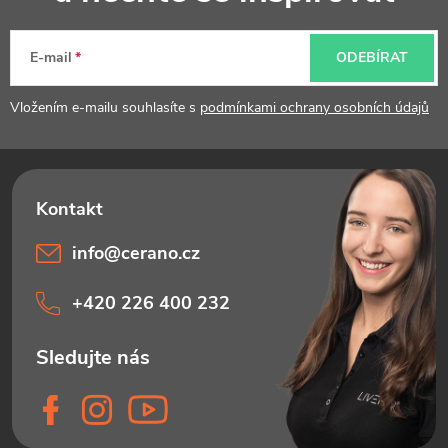
a
t
E-mail
ODEBÍRAT
í
Vložením e-mailu souhlasíte s
podmínkami ochrany osobních údajů
info
@
cerano.cz
+420 226 400 232