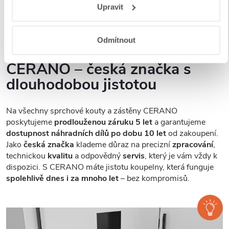
Upravit
a aplikací
.
provedení, abyste si mohli vybrat přesně podle svých
preferencí a stylu vaší koupelny.
Odmítnout
CERANO – česká značka s
dlouhodobou jistotou
Na všechny sprchové kouty a zástěny CERANO
poskytujeme
prodlouženou záruku 5 let
a garantujeme
dostupnost náhradních dílů po dobu 10 let
od zakoupení.
Jako
česká značka
klademe důraz na precizní
zpracování
,
technickou
kvalitu
a odpovědný
servis
, který je vám vždy k
dispozici. S CERANO máte jistotu koupelny, která funguje
spolehlivě dnes i za mnoho let
– bez kompromisů.