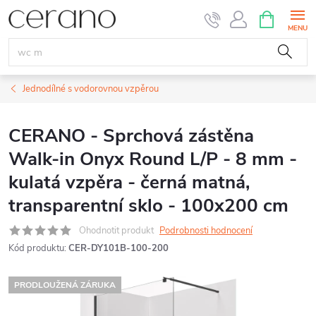
Přejít
NÁKUPNÍ
KOŠÍK
na
obsah
Jednodílné s vodorovnou vzpěrou
CERANO - Sprchová zástěna
Walk-in Onyx Round L/P - 8 mm -
kulatá vzpěra - černá matná,
transparentní sklo - 100x200 cm
Ohodnotit produkt
Podrobnosti hodnocení
Kód produktu:
CER-DY101B-100-200
PRODLOUŽENÁ ZÁRUKA