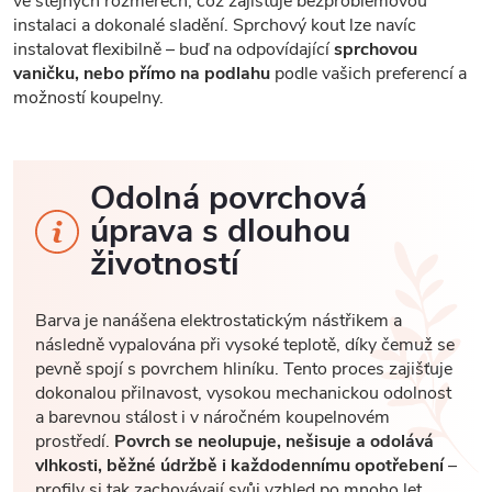
ve stejných rozměrech, což zajišťuje bezproblémovou
instalaci a dokonalé sladění. Sprchový kout lze navíc
instalovat flexibilně – buď na odpovídající
sprchovou
vaničku, nebo přímo na podlahu
podle vašich preferencí a
možností koupelny.
Odolná povrchová
úprava s dlouhou
životností
Barva je nanášena elektrostatickým nástřikem a
následně vypalována při vysoké teplotě, díky čemuž se
pevně spojí s povrchem hliníku. Tento proces zajišťuje
dokonalou přilnavost, vysokou mechanickou odolnost
a barevnou stálost i v náročném koupelnovém
prostředí.
Povrch se neolupuje, nešisuje a odolává
vlhkosti, běžné údržbě i každodennímu opotřebení
–
profily si tak zachovávají svůj vzhled po mnoho let.