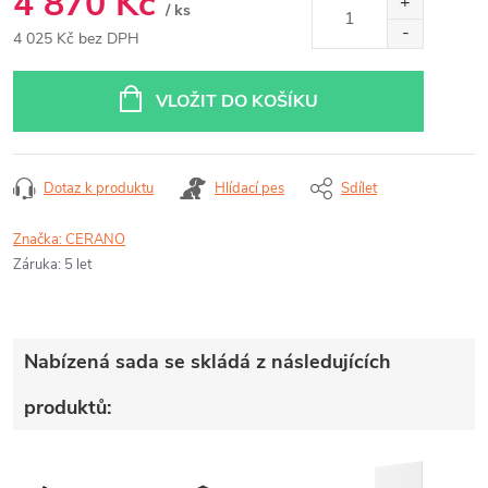
4 870 Kč
/ ks
4 025 Kč bez DPH
Měrná
cena:
VLOŽIT DO KOŠÍKU
Dotaz k produktu
Hlídací pes
Sdílet
Značka:
CERANO
Záruka
:
5 let
Nabízená sada se skládá z následujících
produktů: