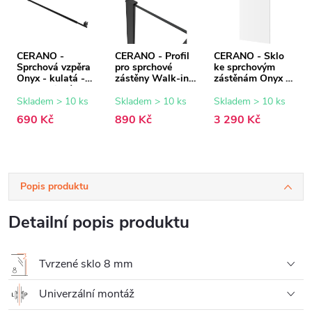
CERANO -
CERANO - Profil
CERANO - Sklo
Sprchová vzpěra
pro sprchové
ke sprchovým
Onyx - kulatá -
zástěny Walk-in
zástěnám Onyx -
teleskopická -
Onyx - 8 mm -
8 mm -
černá matná - 77-
černá matná - 15
transparentní sklo
Skladem > 10 ks
Skladem > 10 ks
Skladem > 10 ks
140 cm
mm
- 100x200 cm
690 Kč
890 Kč
3 290 Kč
Popis produktu
Detailní popis produktu
Tvrzené sklo 8 mm
Univerzální montáž