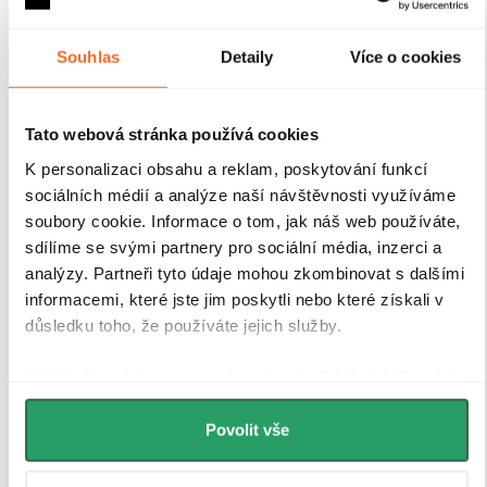
Souhlas
Detaily
Více o cookies
Tato webová stránka používá cookies
K personalizaci obsahu a reklam, poskytování funkcí
sociálních médií a analýze naší návštěvnosti využíváme
soubory cookie. Informace o tom, jak náš web používáte,
sdílíme se svými partnery pro sociální média, inzerci a
Tvrzené bezpečností sklo
analýzy. Partneři tyto údaje mohou zkombinovat s dalšími
informacemi, které jste jim poskytli nebo které získali v
Sprchové kouty a zástěny CERANO jsou vybaveny
důsledku toho, že používáte jejich služby.
tvrzeným bezpečnostním sklem
o tloušťce
8 mm
, které
zajišťuje
vysokou pevnost, stabilitu a bezpečnost
při
Udělíte-li souhlas, my a vybraní partneři (včetně Googlu)
každodenním používání. Sklo je opatřeno speciální
můžeme používat cookies pro analytiku a
povrchovou úpravou Easy Clean
, která
minimalizuje
personalizovanou reklamu. Jak Google zpracovává
Povolit vše
usazování vodního kamene a nečistot
, a tím výrazně
osobní údaje najdete na stránkách
Business Data
usnadňuje údržbu. Na výběr máte
z více variant skel
– od
Responsibility
a
Jak Google používá informace z webů
plně čirých přes mléčná, grafitová až po dekorativní