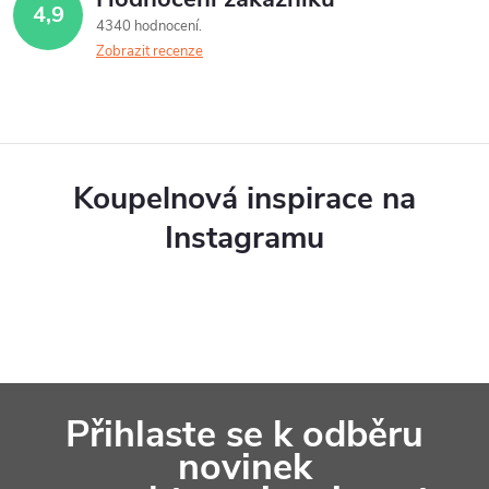
4,9
4340 hodnocení
Zobrazit recenze
Koupelnová inspirace na
Instagramu
Z
Přihlaste se k odběru
á
novinek
p