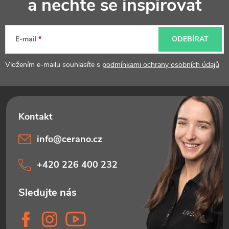
a nechte se inspirovat
a
t
E-mail
ODEBÍRAT
í
Vložením e-mailu souhlasíte s
podmínkami ochrany osobních údajů
info
@
cerano.cz
+420 226 400 232