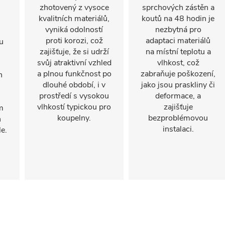
zhotovený z vysoce
sprchových zástěn a
kvalitních materiálů,
koutů na 48 hodin je
vyniká odolností
nezbytná pro
proti korozi, což
adaptaci materiálů
u
zajišťuje, že si udrží
na místní teplotu a
svůj atraktivní vzhled
vlhkost, což
a plnou funkčnost po
zabraňuje poškození,
n
dlouhé období, i v
jako jsou praskliny či
prostředí s vysokou
deformace, a
vlhkostí typickou pro
zajišťuje
m
koupelny.
bezproblémovou
h
instalaci.
e.