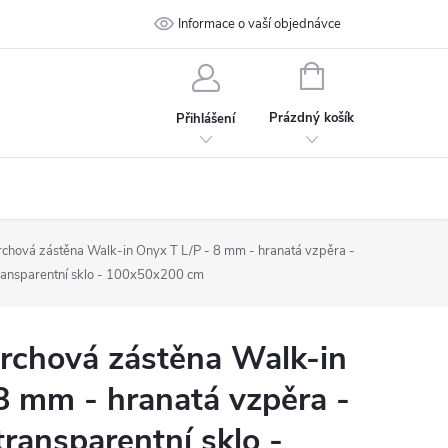
 podmínky
Ochrana osobních údajů
Informace o vaší objednávce
Kontakt
NÁKUPNÍ
KOŠÍK
Prázdný košík
Přihlášení
hová zástěna Walk-in Onyx T L/P - 8 mm - hranatá vzpěra -
transparentní sklo - 100x50x200 cm
chová zástěna Walk-in
8 mm - hranatá vzpěra -
transparentní sklo -