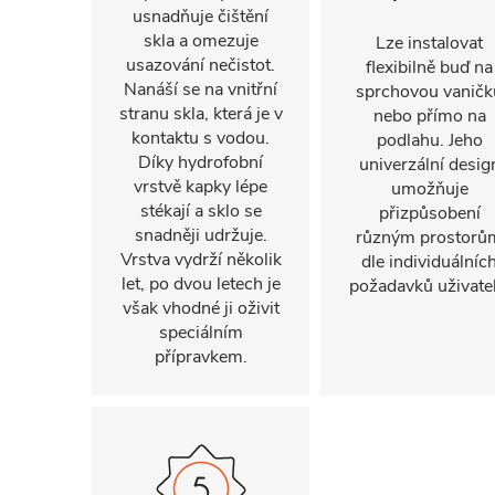
usnadňuje čištění
skla a omezuje
Lze instalovat
usazování nečistot.
flexibilně buď na
Nanáší se na vnitřní
sprchovou vaničk
stranu skla, která je v
nebo přímo na
kontaktu s vodou.
podlahu. Jeho
Díky hydrofobní
univerzální desig
vrstvě kapky lépe
umožňuje
stékají a sklo se
přizpůsobení
snadněji udržuje.
různým prostorů
Vrstva vydrží několik
dle individuálníc
let, po dvou letech je
požadavků uživatel
však vhodné ji oživit
speciálním
přípravkem.