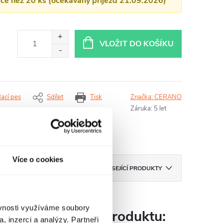
více než 20 ks (očekávaný příjezd 21.09.2026)
VLOŽIT DO KOŠÍKU
dací pes
Sdílet
Tisk
Značka:
CERANO
Záruka
:
5 let
Více o cookies
ZNAČKA
CERANO
SOUVISEJÍCÍ PRODUKTY
ěvnosti využíváme soubory
Parametry produktu:
, inzerci a analýzy. Partneři