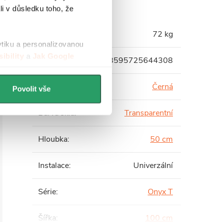
li v důsledku toho, že
Hmotnost
:
72 kg
ytiku a personalizovanou
ibility
a
Jak Google
EAN
:
8595725644308
Barva profilu
:
Černá
Povolit vše
Barva skla
:
Transparentní
Hloubka
:
50 cm
Instalace
:
Univerzální
Série
:
Onyx T
Šířka
:
100 cm