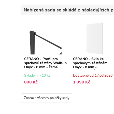
Nabízená sada se skládá z následujících p
CERANO - Profil pro
CERANO - Sklo ke
sprchové zástěny Walk-in
sprchovým zástěnám
Onyx - 8 mm - černá
Onyx - 8 mm -
matná - 15 mm
transparentní sklo -
50x200 cm
Skladem > 10 ks
Dostupné od 17.08.2026
890 Kč
1 890 Kč
Zobrazit všechny položky sady