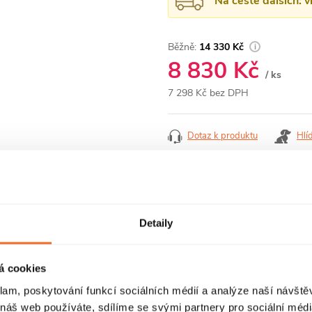
Na cestě dalších: 
14 330 Kč
8 830 Kč
/ ks
7 298 Kč bez DPH
Měrná
cena:
Dotaz k produktu
Hlí
Detaily
RECENZE
DISKUZE
á cookies
klam, poskytování funkcí sociálních médií a analýze naší návšt
 náš web používáte, sdílíme se svými partnery pro sociální média