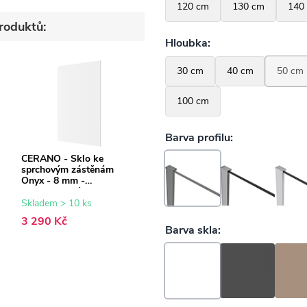
roduktů:
CERANO - Sklo ke
sprchovým zástěnám
Onyx - 8 mm -
transparentní sklo -
100x200 cm
Skladem > 10 ks
3 290 Kč