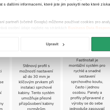
 s dalšími informacemi, které jste jim poskytli nebo které získa
raní partneři (včetně Googlu) můžeme používat cookies pro anal
ává osobní údaje najdete na stránkách
Business Data Respons
 aplikací
.
Upravit
Nastavitelný
FastInstall
stěnový profil
FastInstall je
montážní systém pro
Stěnový profil s
rychlé a snadné
i
možností nastavení
sestavení
u
až do 30 mm je
sprchového koutu,
se
klíčovým prvkem při
často i jednou
instalaci sprchové
osobou. Panely a
í
kabiny. Tento systém
profily připravené z
umožňuje přesné
výroby se do sebe
ny
přizpůsobení kabiny
jednoduše zasouvají
ým
rozměrům