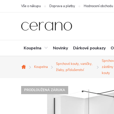
Přejít
Vše o nákupu
Doprava a platby
Hodnocení obchodu
na
obsah
Koupelna
Novinky
Dárkové poukazy
O
Sprchov
Sprchové kouty, vaničky,
Koupelna
zástěny
Domů
žlaby, příslušenství
kouty
PRODLOUŽENÁ ZÁRUKA