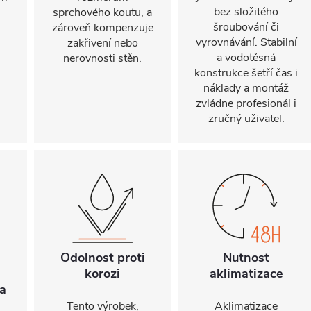
bez složitého
sprchového koutu, a
šroubování či
zároveň kompenzuje
vyrovnávání. Stabilní
zakřivení nebo
a vodotěsná
nerovnosti stěn.
konstrukce šetří čas i
náklady a montáž
zvládne profesionál i
zručný uživatel.
Odolnost proti
Nutnost
korozi
aklimatizace
a
Tento výrobek,
Aklimatizace