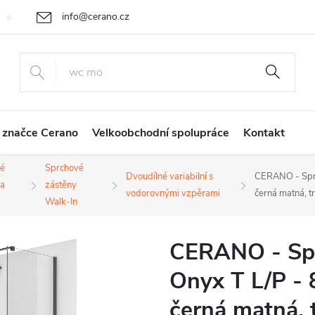
info@cerano.cz
Cenová nabídka na míru
Vrácení zboží a reklamace
Obchodní
+420 226 400 232
 značce Cerano
Velkoobchodní spolupráce
Kontakt
é
Sprchové
Dvoudílné variabilní s
CERANO - Sprc
 a
zástěny
vodorovnými vzpěrami
černá matná, 
Walk-In
CERANO - Spr
Onyx T L/P - 
černá matná, 