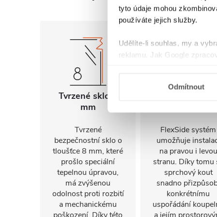
tyto údaje mohou zkombinovat
používáte jejich služby.
Udělíte-li souhlas, my a vyb
reklamu. Jak Google zpracov
používá informace z webů a
Odmítnout
Tvrzené sklo 8
Univerzální
mm
montáž
Tvrzené
FlexSide systém
bezpečnostní sklo o
umožňuje instalac
tloušťce 8 mm, které
na pravou i levo
prošlo speciální
stranu. Díky tomu 
tepelnou úpravou,
sprchový kout
má zvýšenou
snadno přizpůsob
odolnost proti rozbití
konkrétnímu
a mechanickému
uspořádání koupel
poškození. Díky této
a jejím prostorov