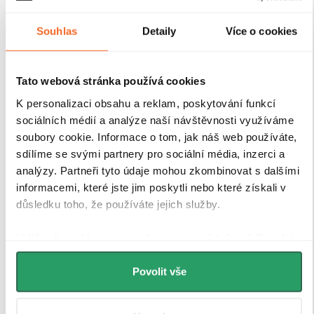
Souhlas
Detaily
Více o cookies
Tato webová stránka používá cookies
K personalizaci obsahu a reklam, poskytování funkcí
sociálních médií a analýze naší návštěvnosti využíváme
soubory cookie. Informace o tom, jak náš web používáte,
sdílíme se svými partnery pro sociální média, inzerci a
analýzy. Partneři tyto údaje mohou zkombinovat s dalšími
Tvrzené bezpečností sklo
informacemi, které jste jim poskytli nebo které získali v
důsledku toho, že používáte jejich služby.
Sprchové kouty a zástěny CERANO jsou vybaveny
Udělíte-li souhlas, my a vybraní partneři (včetně Googlu)
tvrzeným bezpečnostním sklem
o tloušťce
8 mm
, které
můžeme používat cookies pro analytiku a
zajišťuje
vysokou pevnost, stabilitu a bezpečnost
při
personalizovanou reklamu. Jak Google zpracovává
Povolit vše
každodenním používání. Sklo je opatřeno speciální
osobní údaje najdete na stránkách
Business Data
povrchovou úpravou Easy Clean
, která
minimalizuje
Responsibility
a
Jak Google používá informace z webů
usazování vodního kamene a nečistot
, a tím výrazně