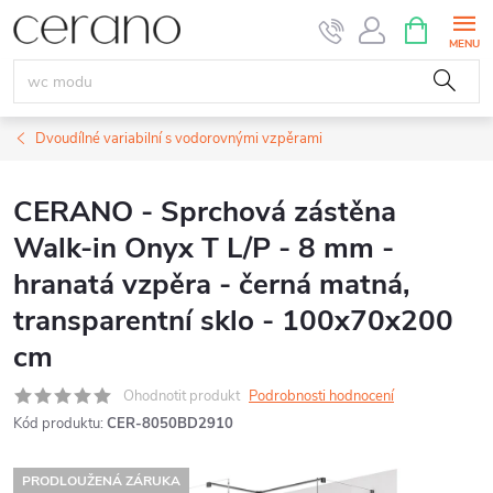
Přejít
NÁKUPNÍ
KOŠÍK
na
obsah
Dvoudílné variabilní s vodorovnými vzpěrami
CERANO - Sprchová zástěna
Walk-in Onyx T L/P - 8 mm -
hranatá vzpěra - černá matná,
transparentní sklo - 100x70x200
cm
Ohodnotit produkt
Podrobnosti hodnocení
Kód produktu:
CER-8050BD2910
PRODLOUŽENÁ ZÁRUKA