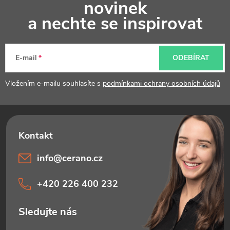
novinek
p
a nechte se inspirovat
a
t
E-mail
ODEBÍRAT
í
Vložením e-mailu souhlasíte s
podmínkami ochrany osobních údajů
info
@
cerano.cz
+420 226 400 232