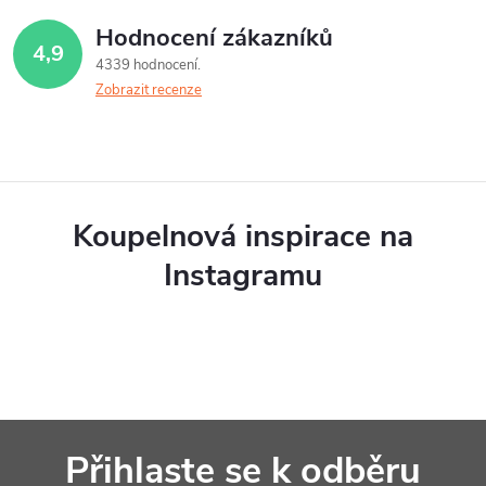
Hodnocení zákazníků
4,9
4339 hodnocení
Zobrazit recenze
Koupelnová inspirace na
Instagramu
Z
Přihlaste se k odběru
á