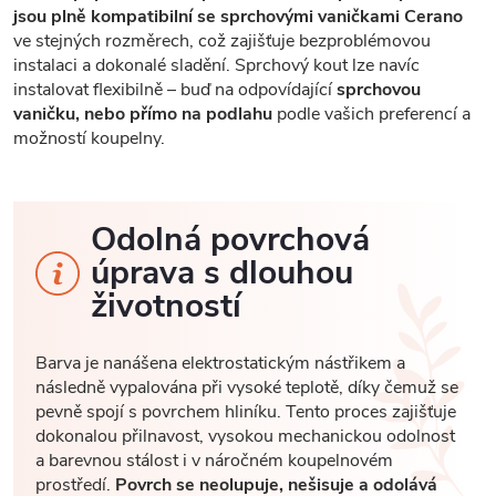
jsou plně kompatibilní se sprchovými vaničkami Cerano
ve stejných rozměrech, což zajišťuje bezproblémovou
instalaci a dokonalé sladění. Sprchový kout lze navíc
instalovat flexibilně – buď na odpovídající
sprchovou
vaničku, nebo přímo na podlahu
podle vašich preferencí a
možností koupelny.
Odolná povrchová
úprava s dlouhou
životností
Barva je nanášena elektrostatickým nástřikem a
následně vypalována při vysoké teplotě, díky čemuž se
pevně spojí s povrchem hliníku. Tento proces zajišťuje
dokonalou přilnavost, vysokou mechanickou odolnost
a barevnou stálost i v náročném koupelnovém
prostředí.
Povrch se neolupuje, nešisuje a odolává