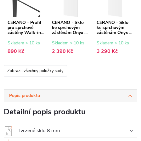
CERANO - Profil
CERANO - Sklo
CERANO - Sklo
pro sprchové
ke sprchovým
ke sprchovým
zástěny Walk-in
zástěnám Onyx -
zástěnám Onyx -
Onyx - 8 mm -
8 mm -
8 mm -
černá matná - 15
transparentní sklo
transparentní sklo
Skladem > 10 ks
Skladem > 10 ks
Skladem > 10 ks
mm
- 70x200 cm
- 100x200 cm
890 Kč
2 390 Kč
3 290 Kč
Zobrazit všechny položky sady
Popis produktu
Detailní popis produktu
Tvrzené sklo 8 mm