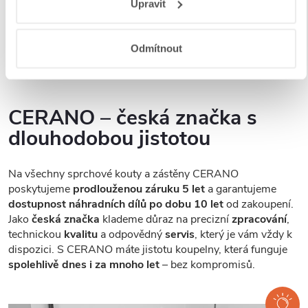
Upravit
a aplikací
.
usnadňuje údržbu. Na výběr máte
z více variant skel
– od
plně čirých přes mléčná, grafitová až po dekorativní
provedení, abyste si mohli vybrat přesně podle svých
Odmítnout
preferencí a stylu vaší koupelny.
CERANO – česká značka s
dlouhodobou jistotou
Na všechny sprchové kouty a zástěny CERANO
poskytujeme
prodlouženou záruku 5 let
a garantujeme
dostupnost náhradních dílů po dobu 10 let
od zakoupení.
Jako
česká značka
klademe důraz na precizní
zpracování
,
technickou
kvalitu
a odpovědný
servis
, který je vám vždy k
dispozici. S CERANO máte jistotu koupelny, která funguje
spolehlivě dnes i za mnoho let
– bez kompromisů.