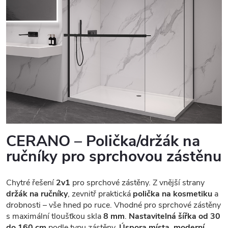
CERANO – Polička/držák na
ručníky pro sprchovou zástěnu
Chytré řešení
2v1
pro sprchové zástěny. Z vnější strany
držák na ručníky
, zevnitř praktická
polička na kosmetiku
a
drobnosti – vše hned po ruce. Vhodné pro sprchové zástěny
s maximální tloušťkou skla
8 mm
.
Nastavitelná šířka od 30
do 160 cm
podle typu zástěny.
Úspora místa, moderní