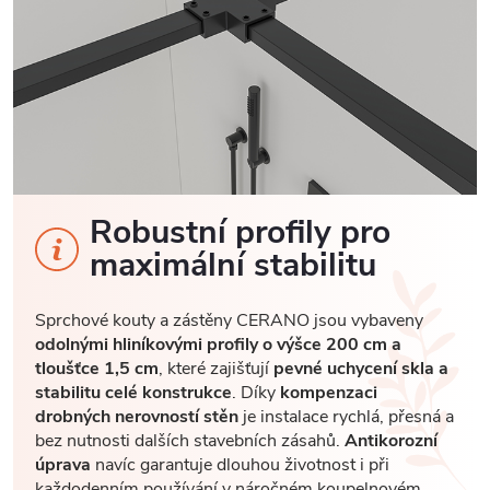
Robustní profily pro
maximální stabilitu
Sprchové kouty a zástěny CERANO jsou vybaveny
odolnými hliníkovými profily o výšce 200 cm a
tloušťce 1,5 cm
, které zajišťují
pevné uchycení skla a
stabilitu celé konstrukce
. Díky
kompenzaci
drobných nerovností stěn
je instalace rychlá, přesná a
bez nutnosti dalších stavebních zásahů.
Antikorozní
úprava
navíc garantuje dlouhou životnost i při
každodenním používání v náročném koupelnovém