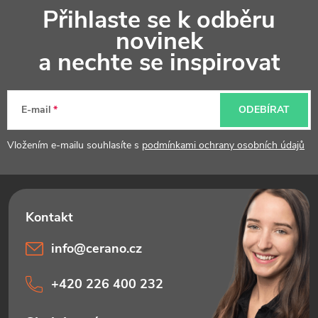
Přihlaste se k odběru
á
novinek
p
a nechte se inspirovat
a
t
E-mail
ODEBÍRAT
í
Vložením e-mailu souhlasíte s
podmínkami ochrany osobních údajů
info
@
cerano.cz
+420 226 400 232