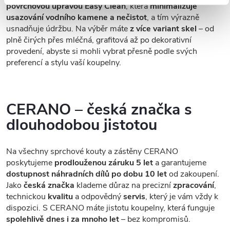
povrchovou úpravou Easy Clean
, která
minimalizuje
usazování vodního kamene a nečistot
, a tím výrazně
usnadňuje údržbu. Na výběr máte
z více variant skel
– od
plně čirých přes mléčná, grafitová až po dekorativní
provedení, abyste si mohli vybrat přesně podle svých
preferencí a stylu vaší koupelny.
CERANO – česká značka s
dlouhodobou jistotou
Na všechny sprchové kouty a zástěny CERANO
poskytujeme
prodlouženou záruku 5 let
a garantujeme
dostupnost náhradních dílů po dobu 10 let
od zakoupení.
Jako
česká značka
klademe důraz na precizní
zpracování
,
technickou
kvalitu
a odpovědný
servis
, který je vám vždy k
dispozici. S CERANO máte jistotu koupelny, která funguje
spolehlivě dnes i za mnoho let
– bez kompromisů.