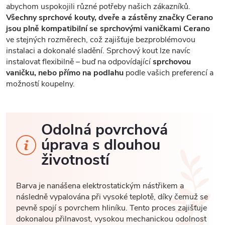
abychom uspokojili různé potřeby našich zákazníků.
Všechny sprchové kouty, dveře a zástěny značky Cerano
jsou plně kompatibilní se sprchovými vaničkami Cerano
ve stejných rozměrech, což zajišťuje bezproblémovou
instalaci a dokonalé sladění. Sprchový kout lze navíc
instalovat flexibilně – buď na odpovídající
sprchovou
vaničku, nebo přímo na podlahu
podle vašich preferencí a
možností koupelny.
Odolná povrchová
úprava s dlouhou
životností
Barva je nanášena elektrostatickým nástřikem a
následně vypalována při vysoké teplotě, díky čemuž se
pevně spojí s povrchem hliníku. Tento proces zajišťuje
dokonalou přilnavost, vysokou mechanickou odolnost