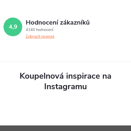
Hodnocení zákazníků
4,9
4340 hodnocení
Zobrazit recenze
Koupelnová inspirace na
Instagramu
Z