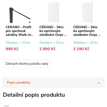
CERANO - Profil
CERANO - Sklo
CERANO - Sklo
pro sprchové
ke sprchovým
ke sprchovým
zástěny Walk-in
zástěnám Onyx -
zástěnám Onyx -
Onyx - 8 mm -
8 mm -
8 mm -
černá matná - 15
transparentní sklo
transparentní sklo
Skladem > 10 ks
Skladem > 10 ks
Skladem > 10 ks
mm
- 90x200 cm
- 100x200 cm
890 Kč
2 890 Kč
3 290 Kč
Zobrazit všechny položky sady
Popis produktu
Detailní popis produktu