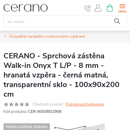
Přejít
NÁKUPNÍ
KOŠÍK
na
obsah
Dvoudílné variabilní s vodorovnými vzpěrami
CERANO - Sprchová zástěna
Walk-in Onyx T L/P - 8 mm -
hranatá vzpěra - černá matná,
transparentní sklo - 100x90x200
cm
Ohodnotit produkt
Podrobnosti hodnocení
Kód produktu:
CER-8050BD2908
PRODLOUŽENÁ ZÁRUKA