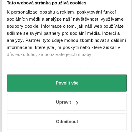
Tato webová stránka používá cookies
K personalizaci obsahu a reklam, poskytování funkcí
sociálních médií a analýze naší návštěvnosti využíváme
soubory cookie. Informace o tom, jak náš web používáte,
sdílíme se svými partnery pro sociální média, inzerci a
analýzy. Partneři tyto údaje mohou zkombinovat s dalšími
informacemi, které jste jim poskytli nebo které získali v
důsledku toho, že používáte jejich služby.
Udělíte-li souhlas, my a vybraní partneři (včetně Googlu)
můžeme používat cookies pro analytiku a
personalizovanou reklamu. Jak Google zpracovává
Povolit vše
osobní údaje najdete na stránkách
Business Data
Tvrzené bezpečností sklo
Responsibility
a
Jak Google používá informace z webů
Upravit
a aplikací
.
Sprchové kouty a zástěny CERANO jsou vybaveny
tvrzeným bezpečnostním sklem
o tloušťce
8 mm
, které
Odmítnout
zajišťuje
vysokou pevnost, stabilitu a bezpečnost
při
každodenním používání. Sklo je opatřeno speciální