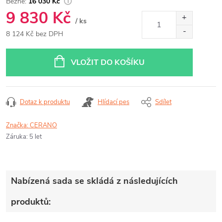
16 030 Kč
9 830 Kč
/ ks
8 124 Kč bez DPH
Měrná
cena:
VLOŽIT DO KOŠÍKU
Dotaz k produktu
Hlídací pes
Sdílet
Značka:
CERANO
Záruka
:
5 let
Nabízená sada se skládá z následujících
produktů: