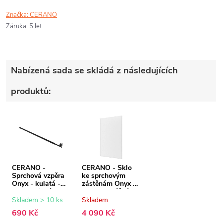
Značka:
CERANO
Záruka
:
5 let
Nabízená sada se skládá z následujících
produktů:
CERANO -
CERANO - Sklo
Sprchová vzpěra
ke sprchovým
Onyx - kulatá -
zástěnám Onyx -
teleskopická -
8 mm - mléčné
černá matná - 77-
sklo - 120x200
Skladem > 10 ks
Skladem
140 cm
cm
690 Kč
4 090 Kč