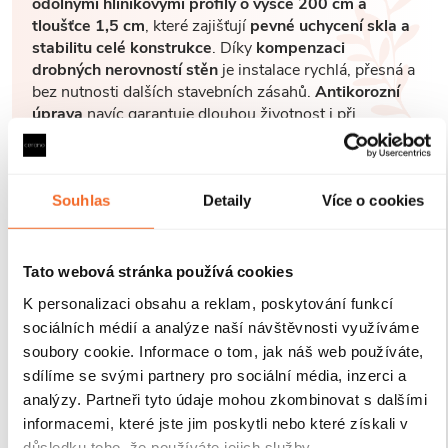
odolnými hliníkovými profily o výšce 200 cm a
tloušťce 1,5 cm
, které zajišťují
pevné uchycení skla a
stabilitu celé konstrukce
. Díky
kompenzaci
drobných nerovností stěn
je instalace rychlá, přesná a
bez nutnosti dalších stavebních zásahů.
Antikorozní
úprava
navíc garantuje dlouhou životnost i při
každodenním používání v náročném koupelnovém
prostředí..
Souhlas
Detaily
Více o cookies
Tato webová stránka používá cookies
K personalizaci obsahu a reklam, poskytování funkcí
sociálních médií a analýze naší návštěvnosti využíváme
soubory cookie. Informace o tom, jak náš web používáte,
sdílíme se svými partnery pro sociální média, inzerci a
analýzy. Partneři tyto údaje mohou zkombinovat s dalšími
informacemi, které jste jim poskytli nebo které získali v
důsledku toho, že používáte jejich služby.