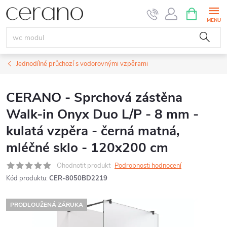
Přejít
NÁKUPNÍ
KOŠÍK
na
obsah
Jednodílné průchozí s vodorovnými vzpěrami
CERANO - Sprchová zástěna
Walk-in Onyx Duo L/P - 8 mm -
kulatá vzpěra - černá matná,
mléčné sklo - 120x200 cm
Ohodnotit produkt
Podrobnosti hodnocení
Kód produktu:
CER-8050BD2219
PRODLOUŽENÁ ZÁRUKA