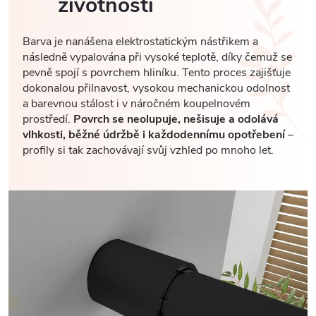
životností
Barva je nanášena elektrostatickým nástřikem a
následně vypalována při vysoké teplotě, díky čemuž se
pevně spojí s povrchem hliníku. Tento proces zajišťuje
dokonalou přilnavost, vysokou mechanickou odolnost
a barevnou stálost i v náročném koupelnovém
prostředí.
Povrch se neolupuje, nešisuje a odolává
vlhkosti, běžné údržbě i každodennímu opotřebení
–
profily si tak zachovávají svůj vzhled po mnoho let.