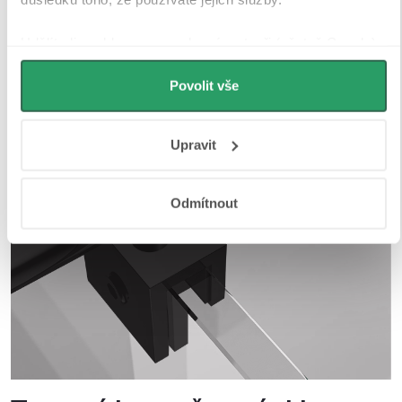
Udělíte-li souhlas, my a vybraní partneři (včetně Googlu)
můžeme používat cookies pro analytiku a
personalizovanou reklamu. Jak Google zpracovává
Povolit vše
osobní údaje najdete na stránkách
Business Data
Responsibility
a
Jak Google používá informace z webů
Upravit
a aplikací
.
Odmítnout