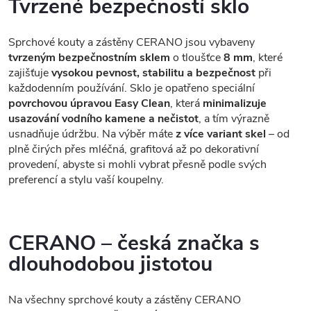
Tvrzené bezpečností sklo
Sprchové kouty a zástěny CERANO jsou vybaveny
tvrzeným bezpečnostním sklem
o tloušťce
8 mm
, které
zajišťuje
vysokou pevnost, stabilitu a bezpečnost
při
každodenním používání. Sklo je opatřeno speciální
povrchovou úpravou Easy Clean
, která
minimalizuje
usazování vodního kamene a nečistot
, a tím výrazně
usnadňuje údržbu. Na výběr máte
z více variant skel
– od
plně čirých přes mléčná, grafitová až po dekorativní
provedení, abyste si mohli vybrat přesně podle svých
preferencí a stylu vaší koupelny.
CERANO – česká značka s
dlouhodobou jistotou
Na všechny sprchové kouty a zástěny CERANO