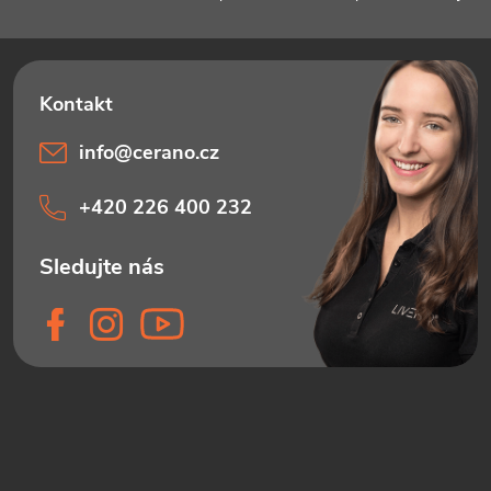
info
@
cerano.cz
+420 226 400 232