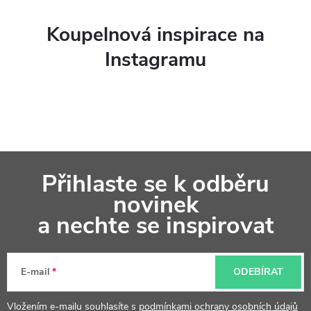
Koupelnová inspirace na
Instagramu
Z
Přihlaste se k odběru
á
novinek
p
a nechte se inspirovat
a
t
E-mail
ODEBÍRAT
í
Vložením e-mailu souhlasíte s
podmínkami ochrany osobních údajů