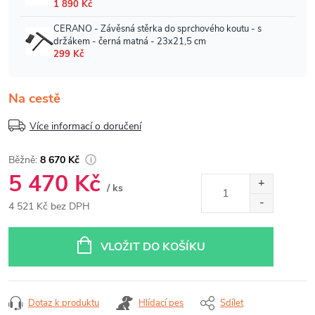
Na cestě
Více informací o doručení
8 670 Kč
5 470 Kč
/ ks
4 521 Kč bez DPH
Měrná
cena:
VLOŽIT DO KOŠÍKU
Dotaz k produktu
Hlídací pes
Sdílet