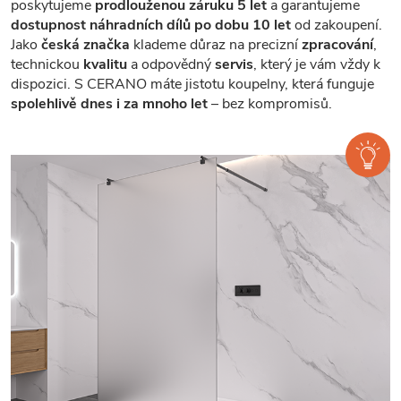
poskytujeme
prodlouženou záruku 5 let
a garantujeme
dostupnost náhradních dílů po dobu 10 let
od zakoupení.
Jako
česká značka
klademe důraz na precizní
zpracování
,
technickou
kvalitu
a odpovědný
servis
, který je vám vždy k
dispozici. S CERANO máte jistotu koupelny, která funguje
spolehlivě dnes i za mnoho let
– bez kompromisů.