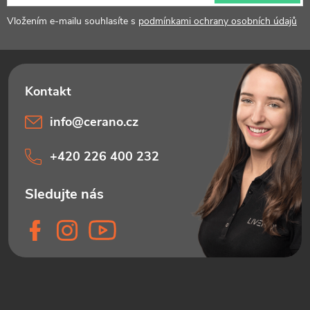
í
Vložením e-mailu souhlasíte s
podmínkami ochrany osobních údajů
info
@
cerano.cz
+420 226 400 232