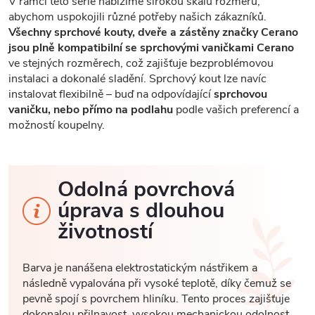
V rámci této série nabízíme širokou škálu rozměrů,
abychom uspokojili různé potřeby našich zákazníků.
Všechny sprchové kouty, dveře a zástěny značky Cerano
jsou plně kompatibilní se sprchovými vaničkami Cerano
ve stejných rozměrech, což zajišťuje bezproblémovou
instalaci a dokonalé sladění. Sprchový kout lze navíc
instalovat flexibilně – buď na odpovídající
sprchovou
vaničku, nebo přímo na podlahu
podle vašich preferencí a
možností koupelny.
Odolná povrchová
úprava s dlouhou
životností
Barva je nanášena elektrostatickým nástřikem a
následně vypalována při vysoké teplotě, díky čemuž se
pevně spojí s povrchem hliníku. Tento proces zajišťuje
dokonalou přilnavost, vysokou mechanickou odolnost