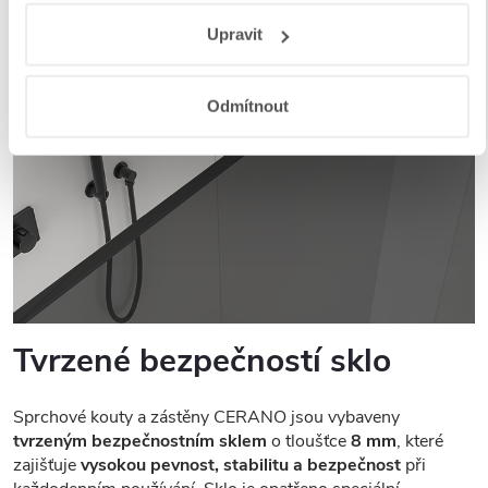
Responsibility
a
Jak Google používá informace z webů
Upravit
a aplikací
.
Odmítnout
Tvrzené bezpečností sklo
Sprchové kouty a zástěny CERANO jsou vybaveny
tvrzeným bezpečnostním sklem
o tloušťce
8 mm
, které
zajišťuje
vysokou pevnost, stabilitu a bezpečnost
při