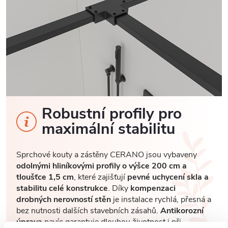
Robustní profily pro
maximální stabilitu
Sprchové kouty a zástěny CERANO jsou vybaveny
odolnými hliníkovými profily o výšce 200 cm a
tloušťce 1,5 cm
, které zajišťují
pevné uchycení skla a
stabilitu celé konstrukce
. Díky
kompenzaci
drobných nerovností stěn
je instalace rychlá, přesná a
bez nutnosti dalších stavebních zásahů.
Antikorozní
úprava
navíc garantuje dlouhou životnost i při