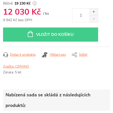
19 230 Kč
12 030 Kč
/ ks
9 942 Kč bez DPH
Měrná
cena:
VLOŽIT DO KOŠÍKU
Dotaz k produktu
Hlídací pes
Sdílet
Značka:
CERANO
Záruka
:
5 let
Nabízená sada se skládá z následujících
produktů: