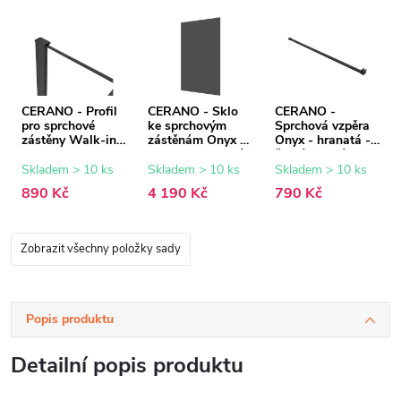
CERANO - Profil
CERANO - Sklo
CERANO -
pro sprchové
ke sprchovým
Sprchová vzpěra
zástěny Walk-in
zástěnám Onyx -
Onyx - hranatá -
Onyx - 8 mm -
8 mm - grafitové
černá matná -
černá matná - 15
sklo - 120x200
150 cm
Skladem > 10 ks
Skladem > 10 ks
Skladem > 10 ks
mm
cm
890 Kč
4 190 Kč
790 Kč
Zobrazit všechny položky sady
Popis produktu
Detailní popis produktu