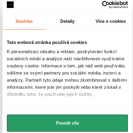
každodenním používání v náročném koupelnovém
prostředí..
Souhlas
Detaily
Více o cookies
Tato webová stránka používá cookies
K personalizaci obsahu a reklam, poskytování funkcí
sociálních médií a analýze naší návštěvnosti využíváme
soubory cookie. Informace o tom, jak náš web používáte,
sdílíme se svými partnery pro sociální média, inzerci a
analýzy. Partneři tyto údaje mohou zkombinovat s dalšími
informacemi, které jste jim poskytli nebo které získali v
důsledku toho, že používáte jejich služby.
Udělíte-li souhlas, my a vybraní partneři (včetně Googlu)
můžeme používat cookies pro analytiku a
personalizovanou reklamu. Jak Google zpracovává
Povolit vše
osobní údaje najdete na stránkách
Business Data