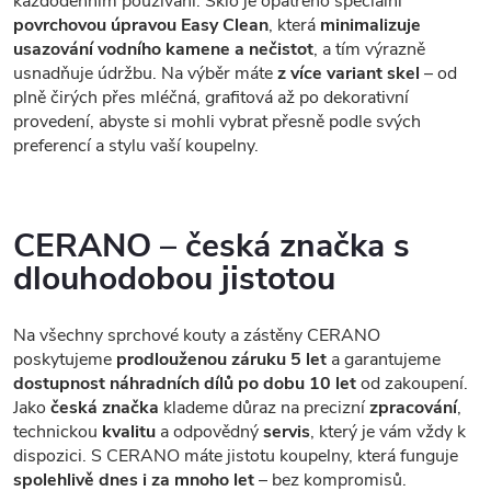
každodenním používání. Sklo je opatřeno speciální
povrchovou úpravou Easy Clean
, která
minimalizuje
usazování vodního kamene a nečistot
, a tím výrazně
usnadňuje údržbu. Na výběr máte
z více variant skel
– od
plně čirých přes mléčná, grafitová až po dekorativní
provedení, abyste si mohli vybrat přesně podle svých
preferencí a stylu vaší koupelny.
CERANO – česká značka s
dlouhodobou jistotou
Na všechny sprchové kouty a zástěny CERANO
poskytujeme
prodlouženou záruku 5 let
a garantujeme
dostupnost náhradních dílů po dobu 10 let
od zakoupení.
Jako
česká značka
klademe důraz na precizní
zpracování
,
technickou
kvalitu
a odpovědný
servis
, který je vám vždy k
dispozici. S CERANO máte jistotu koupelny, která funguje
spolehlivě dnes i za mnoho let
– bez kompromisů.