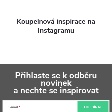
Koupelnová inspirace na
Instagramu
Z
Přihlaste se k odběru
á
novinek
p
a nechte se inspirovat
a
t
E-mail
ODEBÍRAT