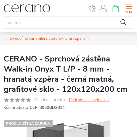
Přejít
NÁKUPNÍ
KOŠÍK
na
obsah
Dvoudílné variabilní s vodorovnými vzpěrami
CERANO - Sprchová zástěna
Walk-in Onyx T L/P - 8 mm -
hranatá vzpěra - černá matná,
grafitové sklo - 120x120x200 cm
Ohodnotit produkt
Podrobnosti hodnocení
Kód produktu:
CER-8050BD2814
PRODLOUŽENÁ ZÁRUKA