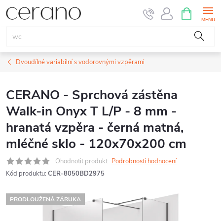
Přejít
NÁKUPNÍ
KOŠÍK
na
obsah
Dvoudílné variabilní s vodorovnými vzpěrami
CERANO - Sprchová zástěna
Walk-in Onyx T L/P - 8 mm -
hranatá vzpěra - černá matná,
mléčné sklo - 120x70x200 cm
Ohodnotit produkt
Podrobnosti hodnocení
Kód produktu:
CER-8050BD2975
PRODLOUŽENÁ ZÁRUKA