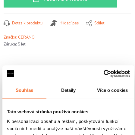
Dotaz k produktu
Hlídací pes
Sdílet
Značka:
CERANO
Záruka
:
5 let
Nabízená sada se skládá z následujících
produktů:
Souhlas
Detaily
Více o cookies
Tato webová stránka používá cookies
K personalizaci obsahu a reklam, poskytování funkcí
sociálních médií a analýze naší návštěvnosti využíváme
CERANO - Profil
CERANO -
CERANO - T