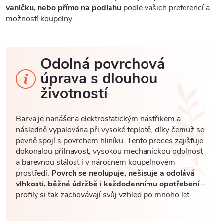
vaničku, nebo přímo na podlahu
podle vašich preferencí a
možností koupelny.
Odolná povrchová
úprava s dlouhou
životností
Barva je nanášena elektrostatickým nástřikem a
následně vypalována při vysoké teplotě, díky čemuž se
pevně spojí s povrchem hliníku. Tento proces zajišťuje
dokonalou přilnavost, vysokou mechanickou odolnost
a barevnou stálost i v náročném koupelnovém
prostředí.
Povrch se neolupuje, nešisuje a odolává
vlhkosti, běžné údržbě i každodennímu opotřebení
–
profily si tak zachovávají svůj vzhled po mnoho let.