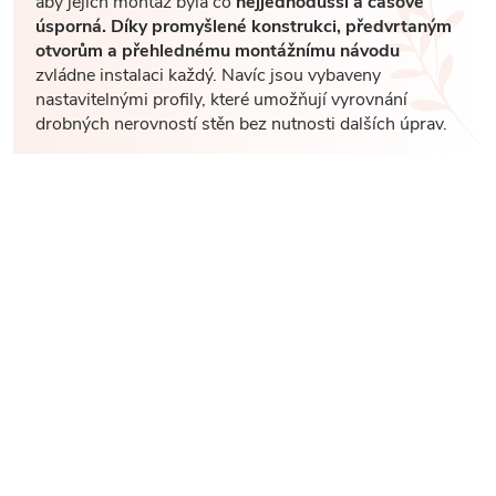
aby jejich montáž byla co
nejjednodušší a časově
úsporná. Díky promyšlené konstrukci, předvrtaným
otvorům a přehlednému montážnímu návodu
zvládne instalaci každý. Navíc jsou vybaveny
nastavitelnými profily, které umožňují vyrovnání
drobných nerovností stěn bez nutnosti dalších úprav.