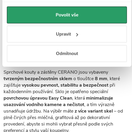
Udělíte-li souhlas, my a vybraní partneři (včetně Googlu)
můžeme používat cookies pro analytiku a
personalizovanou reklamu. Jak Google zpracovává
Povolit vše
osobní údaje najdete na stránkách
Business Data
Responsibility
a
Jak Google používá informace z webů
Upravit
a aplikací
.
Odmítnout
Tvrzené bezpečností sklo
Sprchové kouty a zástěny CERANO jsou vybaveny
tvrzeným bezpečnostním sklem
o tloušťce
8 mm
, které
zajišťuje
vysokou pevnost, stabilitu a bezpečnost
při
každodenním používání. Sklo je opatřeno speciální
povrchovou úpravou Easy Clean
, která
minimalizuje
usazování vodního kamene a nečistot
, a tím výrazně
usnadňuje údržbu. Na výběr máte
z více variant skel
– od
plně čirých přes mléčná, grafitová až po dekorativní
provedení, abyste si mohli vybrat přesně podle svých
preferencí a stylu vaší koupelny.