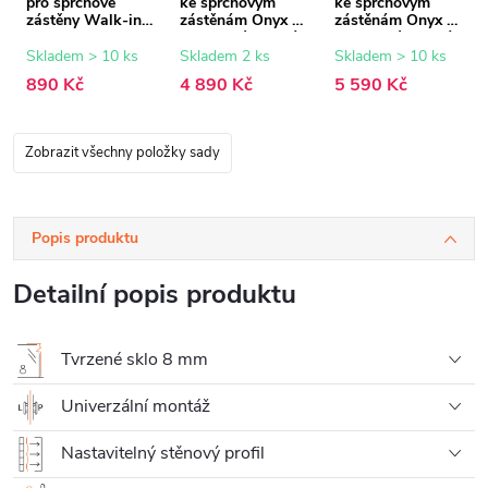
pro sprchové
ke sprchovým
ke sprchovým
zástěny Walk-in
zástěnám Onyx -
zástěnám Onyx -
Onyx - 8 mm -
8 mm - rýhované
8 mm - rýhované
černá matná - 15
sklo - 100x200
sklo - 120x200
Skladem > 10 ks
Skladem 2 ks
Skladem > 10 ks
mm
cm
cm
890 Kč
4 890 Kč
5 590 Kč
Zobrazit všechny položky sady
Popis produktu
Detailní popis produktu
Tvrzené sklo 8 mm
Univerzální montáž
Nastavitelný stěnový profil