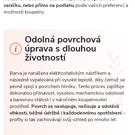
vaničku, nebo přímo na podlahu
podle vašich preferencí a
možností koupelny.
Odolná povrchová
úprava s dlouhou
životností
Barva je nanášena elektrostatickým nástřikem a
následně vypalována při vysoké teplotě, díky čemuž se
pevně spojí s povrchem hliníku. Tento proces zajišťuje
dokonalou přilnavost, vysokou mechanickou odolnost
a barevnou stálost i v náročném koupelnovém
prostředí.
Povrch se neolupuje, nešisuje a odolává
vlhkosti, běžné údržbě i každodennímu opotřebení
–
profily si tak zachovávají svůj vzhled po mnoho let.