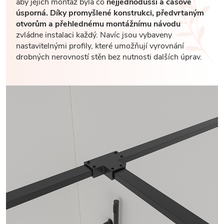
aby jejich montáž byla co
nejjednodušší a časově
úsporná. Díky promyšlené konstrukci, předvrtaným
otvorům a přehlednému montážnímu návodu
zvládne instalaci každý. Navíc jsou vybaveny
nastavitelnými profily, které umožňují vyrovnání
drobných nerovností stěn bez nutnosti dalších úprav.