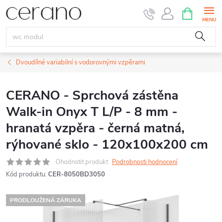
Přejít
NÁKUPNÍ
KOŠÍK
na
obsah
Dvoudílné variabilní s vodorovnými vzpěrami
CERANO - Sprchová zástěna
Walk-in Onyx T L/P - 8 mm -
hranatá vzpěra - černá matná,
rýhované sklo - 120x100x200 cm
Ohodnotit produkt
Podrobnosti hodnocení
Kód produktu:
CER-8050BD3050
PRODLOUŽENÁ ZÁRUKA