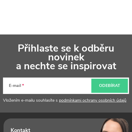
Z
Přihlaste se k odběru
á
novinek
p
a nechte se inspirovat
a
t
E-mail
ODEBÍRAT
í
Vložením e-mailu souhlasíte s
podmínkami ochrany osobních údajů