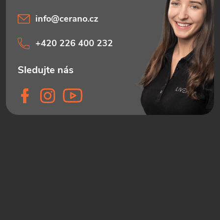
info
@
cerano.cz
+420 226 400 232