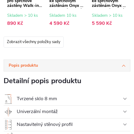
pro sprchové
ke sprchovým
ke sprchovým
zástěny Walk-in
zástěnám Onyx -
zástěnám Onyx -
Onyx - 8 mm -
8 mm - rýhované
8 mm - rýhované
černá matná - 15
sklo - 90x200 cm
sklo - 120x200
Skladem > 10 ks
Skladem 10 ks
Skladem > 10 ks
mm
cm
890 Kč
4 590 Kč
5 590 Kč
Zobrazit všechny položky sady
Popis produktu
Detailní popis produktu
Tvrzené sklo 8 mm
Univerzální montáž
Nastavitelný stěnový profil