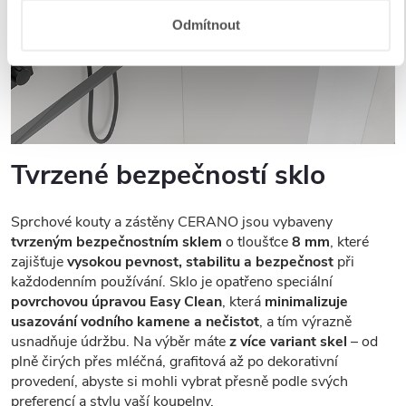
Odmítnout
Tvrzené bezpečností sklo
Sprchové kouty a zástěny CERANO jsou vybaveny
tvrzeným bezpečnostním sklem
o tloušťce
8 mm
, které
zajišťuje
vysokou pevnost, stabilitu a bezpečnost
při
každodenním používání. Sklo je opatřeno speciální
povrchovou úpravou Easy Clean
, která
minimalizuje
usazování vodního kamene a nečistot
, a tím výrazně
usnadňuje údržbu. Na výběr máte
z více variant skel
– od
plně čirých přes mléčná, grafitová až po dekorativní
provedení, abyste si mohli vybrat přesně podle svých
preferencí a stylu vaší koupelny.