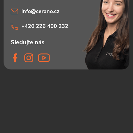
info
@
cerano.cz
+420 226 400 232