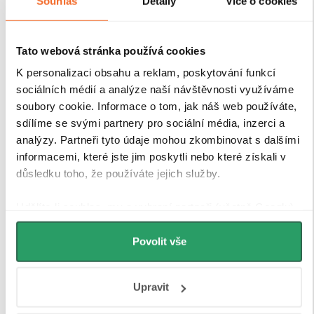
Souhlas
Detaily
Více o cookies
Tato webová stránka používá cookies
K personalizaci obsahu a reklam, poskytování funkcí
sociálních médií a analýze naší návštěvnosti využíváme
soubory cookie. Informace o tom, jak náš web používáte,
sdílíme se svými partnery pro sociální média, inzerci a
analýzy. Partneři tyto údaje mohou zkombinovat s dalšími
informacemi, které jste jim poskytli nebo které získali v
důsledku toho, že používáte jejich služby.
Udělíte-li souhlas, my a vybraní partneři (včetně Googlu)
můžeme používat cookies pro analytiku a
personalizovanou reklamu. Jak Google zpracovává
Povolit vše
osobní údaje najdete na stránkách
Business Data
Responsibility
a
Jak Google používá informace z webů
Upravit
a aplikací
.