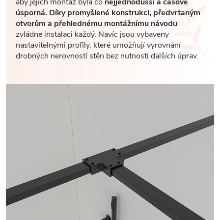
aby jejich montáž byla co
nejjednodušší a časově
úsporná. Díky promyšlené konstrukci, předvrtaným
otvorům a přehlednému montážnímu návodu
zvládne instalaci každý. Navíc jsou vybaveny
nastavitelnými profily, které umožňují vyrovnání
drobných nerovností stěn bez nutnosti dalších úprav.