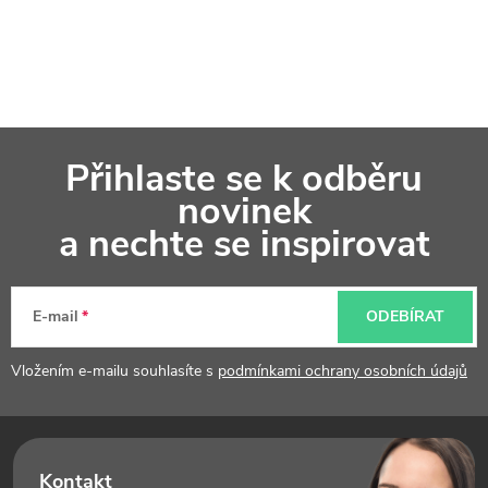
Z
Přihlaste se k odběru
á
novinek
p
a nechte se inspirovat
a
t
E-mail
ODEBÍRAT
í
Vložením e-mailu souhlasíte s
podmínkami ochrany osobních údajů