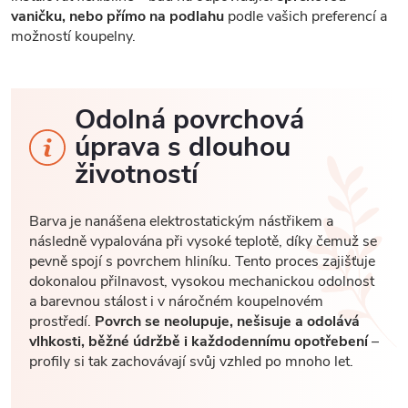
vaničku, nebo přímo na podlahu
podle vašich preferencí a
možností koupelny.
Odolná povrchová
úprava s dlouhou
životností
Barva je nanášena elektrostatickým nástřikem a
následně vypalována při vysoké teplotě, díky čemuž se
pevně spojí s povrchem hliníku. Tento proces zajišťuje
dokonalou přilnavost, vysokou mechanickou odolnost
a barevnou stálost i v náročném koupelnovém
prostředí.
Povrch se neolupuje, nešisuje a odolává
vlhkosti, běžné údržbě i každodennímu opotřebení
–
profily si tak zachovávají svůj vzhled po mnoho let.