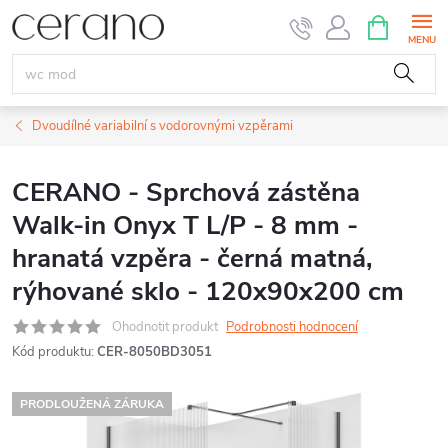
Přejít
NÁKUPNÍ
KOŠÍK
na
obsah
Dvoudílné variabilní s vodorovnými vzpěrami
CERANO - Sprchová zástěna
Walk-in Onyx T L/P - 8 mm -
hranatá vzpěra - černá matná,
rýhované sklo - 120x90x200 cm
Ohodnotit produkt
Podrobnosti hodnocení
Kód produktu:
CER-8050BD3051
PRODLOUŽENÁ ZÁRUKA