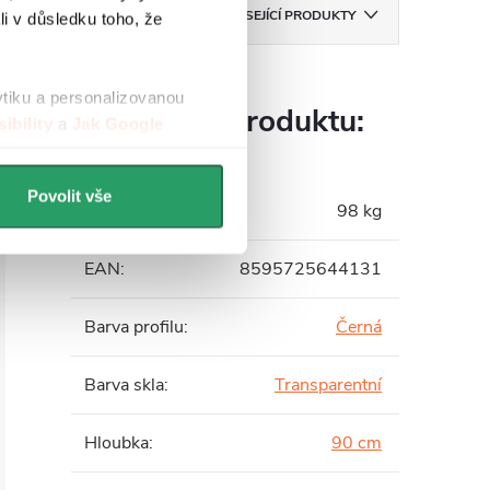
ZNAČKA
CERANO
SOUVISEJÍCÍ PRODUKTY
li v důsledku toho, že
ytiku a personalizovanou
Parametry produktu:
ibility
a
Jak Google
Povolit vše
Hmotnost
:
98 kg
EAN
:
8595725644131
Barva profilu
:
Černá
Barva skla
:
Transparentní
Hloubka
:
90 cm