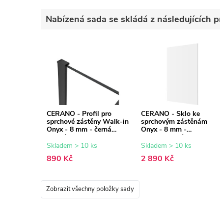
Nabízená sada se skládá z následujících p
CERANO - Profil pro
CERANO - Sklo ke
sprchové zástěny Walk-in
sprchovým zástěnám
Onyx - 8 mm - černá
Onyx - 8 mm -
matná - 15 mm
transparentní sklo -
90x200 cm
Skladem > 10 ks
Skladem > 10 ks
890 Kč
2 890 Kč
Zobrazit všechny položky sady