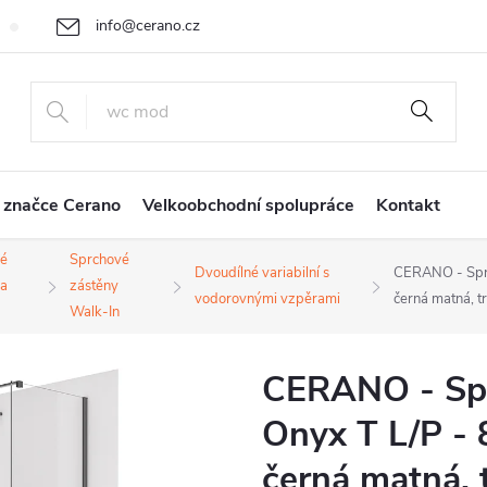
info@cerano.cz
Cenová nabídka na míru
Vrácení zboží a reklamace
Obchodní
+420 226 400 232
 značce Cerano
Velkoobchodní spolupráce
Kontakt
é
Sprchové
Dvoudílné variabilní s
CERANO - Sprc
 a
zástěny
vodorovnými vzpěrami
černá matná, 
Walk-In
CERANO - Spr
Onyx T L/P - 
černá matná, 