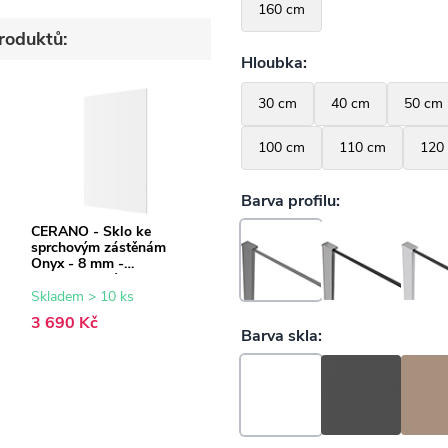
roduktů:
CERANO - Sklo ke
sprchovým zástěnám
Onyx - 8 mm -
transparentní sklo -
120x200 cm
Skladem > 10 ks
3 690 Kč