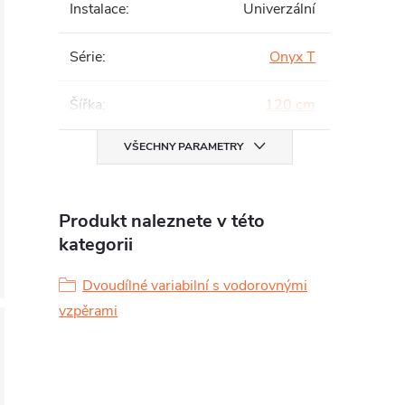
Instalace
:
Univerzální
Série
:
Onyx T
Šířka
:
120 cm
VŠECHNY PARAMETRY
Produkt naleznete v této
kategorii
Dvoudílné variabilní s vodorovnými
vzpěrami