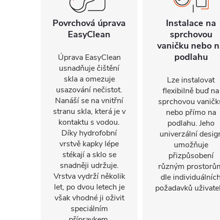
Povrchová úprava
Instalace na
EasyClean
sprchovou
vaničku nebo n
podlahu
Úprava EasyClean
usnadňuje čištění
skla a omezuje
Lze instalovat
usazování nečistot.
flexibilně buď na
Nanáší se na vnitřní
sprchovou vaničk
stranu skla, která je v
nebo přímo na
kontaktu s vodou.
podlahu. Jeho
Díky hydrofobní
univerzální desig
vrstvě kapky lépe
umožňuje
stékají a sklo se
přizpůsobení
snadněji udržuje.
různým prostorů
Vrstva vydrží několik
dle individuálníc
let, po dvou letech je
požadavků uživatel
však vhodné ji oživit
speciálním
přípravkem.