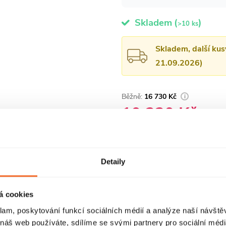
Skladem
(
)
>10 ks
Skladem, další kus
21.09.2026)
16 730 Kč
10 230 Kč
/ ks
8 455 Kč bez DPH
Měrná
cena:
Dotaz k produktu
Hlí
Detaily
á cookies
klam, poskytování funkcí sociálních médií a analýze naší návšt
 náš web používáte, sdílíme se svými partnery pro sociální média