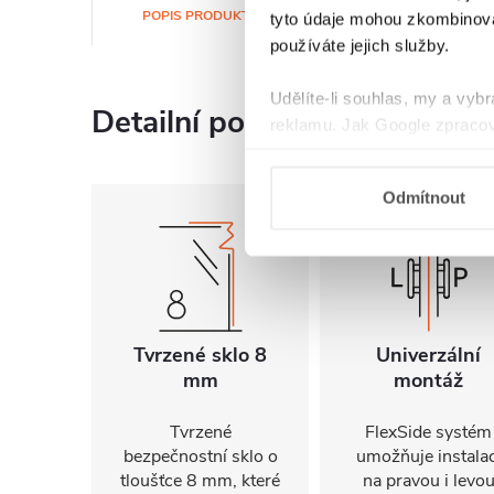
POPIS PRODUKTU
SOUBORY KE STAŽENÍ
tyto údaje mohou zkombinovat
používáte jejich služby.
Udělíte-li souhlas, my a vyb
Detailní popis produktu
reklamu. Jak Google zpracov
používá informace z webů a
Odmítnout
Tvrzené sklo 8
Univerzální
mm
montáž
Tvrzené
FlexSide systém
bezpečnostní sklo o
umožňuje instalac
tloušťce 8 mm, které
na pravou i levo