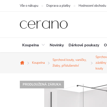
Přejít
Vše o nákupu
Doprava a platby
Hodnocení obchodu
na
obsah
Koupelna
Novinky
Dárkové poukazy
O
Sprchov
Sprchové kouty, vaničky,
Koupelna
zástěny
Domů
žlaby, příslušenství
kouty
PRODLOUŽENÁ ZÁRUKA