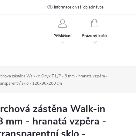
 podmínky
Ochrana osobních údajů
Informace o vaší objednávce
Kontakt
NÁKUPNÍ
KOŠÍK
Prázdný košík
Přihlášení
hová zástěna Walk-in Onyx T L/P - 8 mm - hranatá vzpěra -
transparentní sklo - 120x90x200 cm
chová zástěna Walk-in
8 mm - hranatá vzpěra -
transparentní sklo -