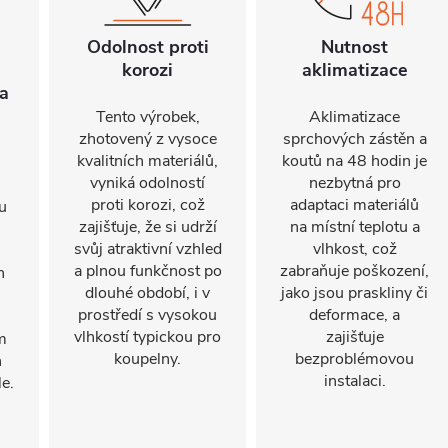
Odolnost proti
Nutnost
korozi
aklimatizace
a
Tento výrobek,
Aklimatizace
zhotovený z vysoce
sprchových zástěn a
kvalitních materiálů,
koutů na 48 hodin je
vyniká odolností
nezbytná pro
proti korozi, což
adaptaci materiálů
u
zajišťuje, že si udrží
na místní teplotu a
svůj atraktivní vzhled
vlhkost, což
a plnou funkčnost po
zabraňuje poškození,
n
dlouhé období, i v
jako jsou praskliny či
prostředí s vysokou
deformace, a
vlhkostí typickou pro
zajišťuje
m
koupelny.
bezproblémovou
h
instalaci.
e.