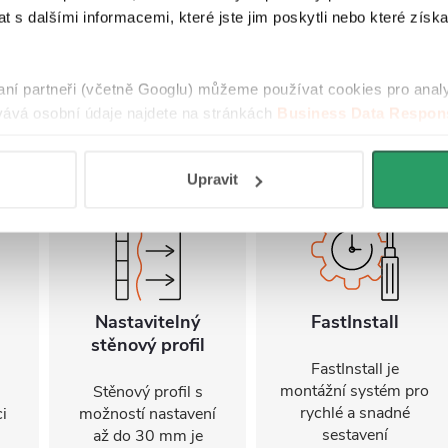
RECENZE
DISKUZE
 s dalšími informacemi, které jste jim poskytli nebo které získa
raní partneři (včetně Googlu) můžeme používat cookies pro anal
ává osobní údaje najdete na stránkách
Business Data Respons
 aplikací
.
Upravit
Nastavitelný
FastInstall
stěnový profil
FastInstall je
montážní systém pro
Stěnový profil s
rychlé a snadné
i
možností nastavení
sestavení
u
až do 30 mm je