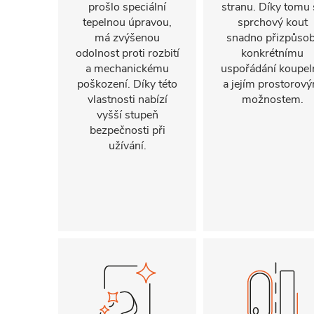
prošlo speciální
stranu. Díky tomu 
tepelnou úpravou,
sprchový kout
má zvýšenou
snadno přizpůsob
odolnost proti rozbití
konkrétnímu
a mechanickému
uspořádání koupel
poškození. Díky této
a jejím prostorov
vlastnosti nabízí
možnostem.
vyšší stupeň
bezpečnosti při
užívání.