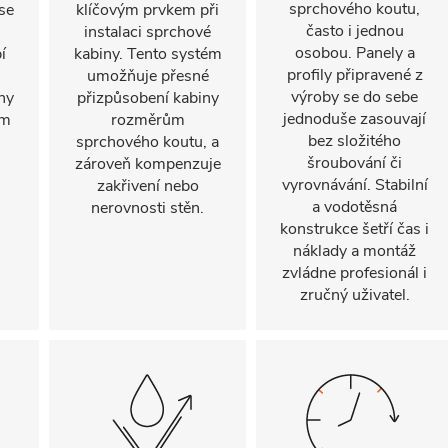
sprchového koutu,
se
klíčovým prvkem při
často i jednou
instalaci sprchové
osobou. Panely a
í
kabiny. Tento systém
profily připravené z
umožňuje přesné
výroby se do sebe
ny
přizpůsobení kabiny
jednoduše zasouvají
ým
rozměrům
bez složitého
sprchového koutu, a
šroubování či
zároveň kompenzuje
vyrovnávání. Stabilní
zakřivení nebo
a vodotěsná
nerovnosti stěn.
konstrukce šetří čas i
náklady a montáž
zvládne profesionál i
zručný uživatel.