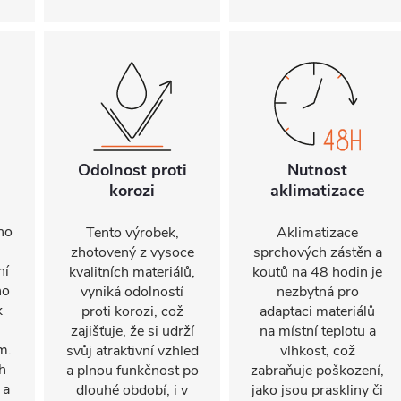
Odolnost proti
Nutnost
korozi
aklimatizace
ho
Tento výrobek,
Aklimatizace
zhotovený z vysoce
sprchových zástěn a
ní
kvalitních materiálů,
koutů na 48 hodin je
ho
vyniká odolností
nezbytná pro
k
proti korozi, což
adaptaci materiálů
zajišťuje, že si udrží
na místní teplotu a
m.
svůj atraktivní vzhled
vlhkost, což
h
a plnou funkčnost po
zabraňuje poškození,
 a
dlouhé období, i v
jako jsou praskliny či