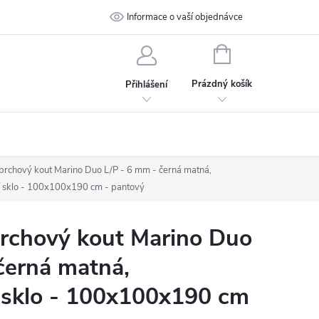
 podmínky
Ochrana osobních údajů
Informace o vaší objednávce
Kontakt
NÁKUPNÍ
KOŠÍK
Prázdný košík
Přihlášení
chový kout Marino Duo L/P - 6 mm - černá matná,
í sklo - 100x100x190 cm - pantový
chový kout Marino Duo
černá matná,
 sklo - 100x100x190 cm