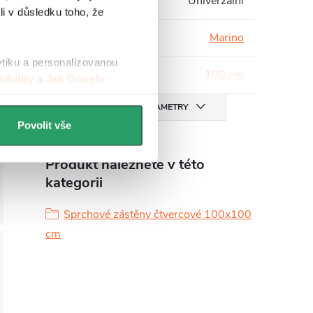
Instalace
:
Univerzální
li v důsledku toho, že
Série
:
Marino
ytiku a personalizovanou
Šířka
:
100 cm
ibility
a
Jak Google
VŠECHNY PARAMETRY
Povolit vše
Produkt naleznete v této
kategorii
Sprchové zástěny čtvercové 100x100
cm