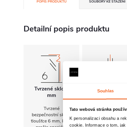
POPIS PRODUKTU
SOUBORY KE STAŽENÍ
Detailní popis produktu
Tvrzené sklo 6
Univerzální
Souhlas
mm
montáž
Tvrzené
FlexSide systém
Tato webová stránka použív
bezpečnostní sklo o
umožňuje instalac
K personalizaci obsahu a re
tloušťce 6 mm, které
na pravou i levo
cookie. Informace o tom, jak