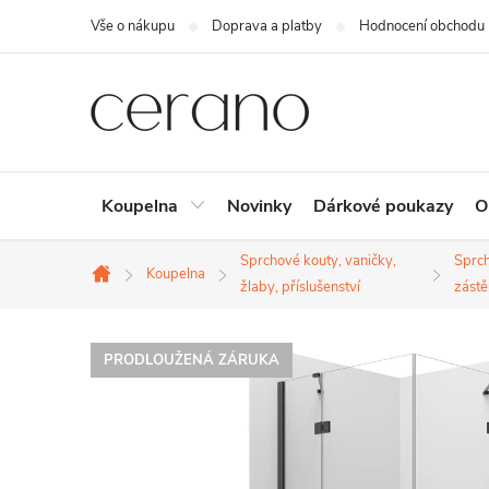
Přejít
Vše o nákupu
Doprava a platby
Hodnocení obchodu
na
obsah
Koupelna
Novinky
Dárkové poukazy
O
Sprchové kouty, vaničky,
Sprc
Koupelna
Domů
žlaby, příslušenství
zástě
PRODLOUŽENÁ ZÁRUKA