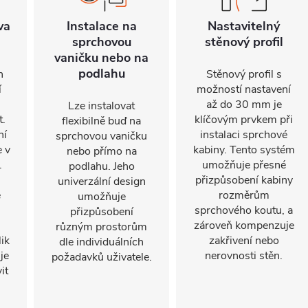
va
Instalace na
Nastavitelný
sprchovou
stěnový profil
vaničku nebo na
podlahu
n
Stěnový profil s
í
možností nastavení
až do 30 mm je
Lze instalovat
t.
klíčovým prvkem při
flexibilně buď na
ní
instalaci sprchové
sprchovou vaničku
e v
kabiny. Tento systém
nebo přímo na
.
umožňuje přesné
podlahu. Jeho
přizpůsobení kabiny
univerzální design
e
rozměrům
umožňuje
sprchového koutu, a
přizpůsobení
.
zároveň kompenzuje
různým prostorům
ik
zakřivení nebo
dle individuálních
je
nerovnosti stěn.
požadavků uživatele.
it