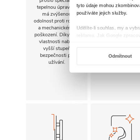
prošlo speciální
stranu. Díky tomu 
tyto údaje mohou zkombinovat
tepelnou úpravou,
sprchový kout
používáte jejich služby.
má zvýšenou
snadno přizpůsob
odolnost proti rozbití
konkrétnímu
a mechanickému
uspořádání koupel
Udělíte-li souhlas, my a vyb
poškození. Díky této
a jejím prostorov
reklamu. Jak Google zpracov
vlastnosti nabízí
možnostem.
používá informace z webů a
vyšší stupeň
bezpečnosti při
Odmítnout
užívání.