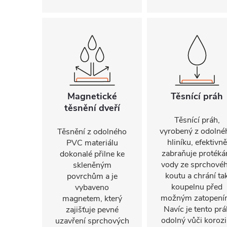
Magnetické
Těsnící práh
těsnění dveří
Těsnící práh,
vyrobený z odolné
Těsnění z odolného
hliníku, efektivně
PVC materiálu
zabraňuje protéká
dokonalé přilne ke
vody ze sprchové
skleněným
koutu a chrání ta
povrchům a je
koupelnu před
vybaveno
možným zatopení
magnetem, který
Navíc je tento prá
zajišťuje pevné
odolný vůči korozi
uzavření sprchových