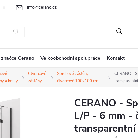
info@cerano.cz
Cenová nabídka na míru
Vrácení zboží a reklamace
Obchodní
+420 226 400 232
 značce Cerano
Velkoobchodní spolupráce
Kontakt
hové
Čtvercové
Sprchové zástěny
CERANO - Spr
ny a kouty
zástěny
čtvercové 100x100 cm
transparentn
CERANO - Spr
L/P - 6 mm - 
transparentní