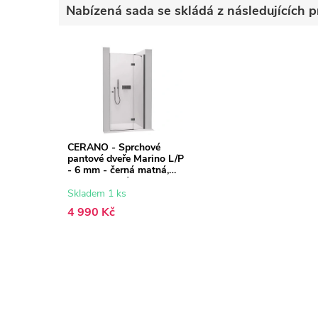
Nabízená sada se skládá z následujících p
CERANO - Sprchové
pantové dveře Marino L/P
- 6 mm - černá matná,
transparentní sklo -
100x190 cm
Skladem 1 ks
4 990 Kč