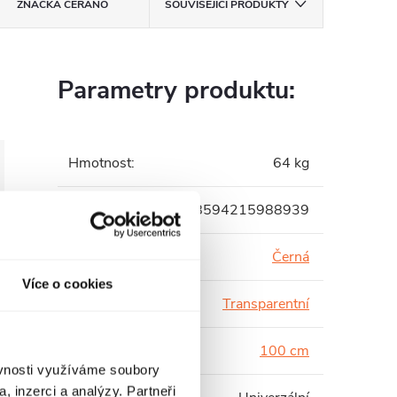
ZNAČKA
CERANO
SOUVISEJÍCÍ PRODUKTY
Parametry produktu:
Hmotnost
:
64 kg
EAN
:
8594215988939
Barva profilu
:
Černá
Více o cookies
Barva skla
:
Transparentní
Hloubka
:
100 cm
ěvnosti využíváme soubory
, inzerci a analýzy. Partneři