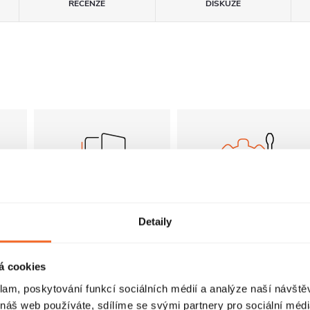
RECENZE
DISKUZE
Pantové dveře
FastInstall
Detaily
Dveře sprchového
FastInstall je
koutu jsou osazeny
montážní systém pro
á cookies
panty a otevírají se
rychlé a snadné
i
klam, poskytování funkcí sociálních médií a analýze naší návšt
pouze směrem ven.
sestavení
u
 náš web používáte, sdílíme se svými partnery pro sociální média