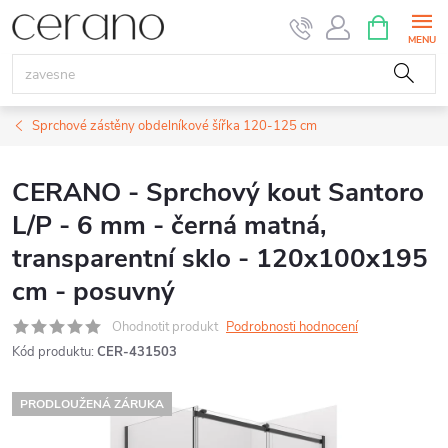
Přejít
NÁKUPNÍ
KOŠÍK
na
obsah
Sprchové zástěny obdelníkové šířka 120-125 cm
CERANO - Sprchový kout Santoro
L/P - 6 mm - černá matná,
transparentní sklo - 120x100x195
cm - posuvný
Ohodnotit produkt
Podrobnosti hodnocení
Kód produktu:
CER-431503
PRODLOUŽENÁ ZÁRUKA