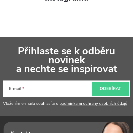
Z
Přihlaste se k odběru
á
novinek
p
a nechte se inspirovat
a
t
E-mail
ODEBÍRAT
í
Vložením e-mailu souhlasíte s
podmínkami ochrany osobních údajů