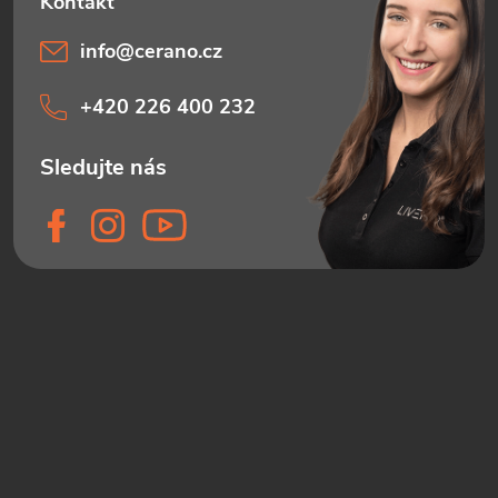
info
@
cerano.cz
+420 226 400 232