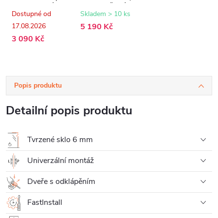
transparentní sklo
- 6 mm - černá
- 100x195 cm
matná,
Dostupné od
Skladem > 10 ks
transparentní sklo
17.08.2026
5 190 Kč
- 120x195 cm
3 090 Kč
Popis produktu
Detailní popis produktu
Tvrzené sklo 6 mm
Univerzální montáž
Dveře s odklápěním
FastInstall