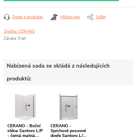
Dotaz k produktu
Hlídací pes
Sdílet
Značka:
CERANO
Záruka
:
5 let
Nabízená sada se skládá z následujících
produktů:
CERANO - Boční
CERANO -
stěna Santoro L/P
Sprchové posuvné
- černá matná,
dveře Santoro L/P