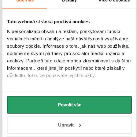
Tato webová stránka používá cookies
K personalizaci obsahu a reklam, poskytování funkcí
sociálních médií a analýze naší návštěvnosti využíváme
soubory cookie. Informace o tom, jak náš web používáte,
sdílíme se svými partnery pro sociální média, inzerci a
analýzy. Partneři tyto údaje mohou zkombinovat s dalšími
informacemi, které jste jim poskytli nebo které získali v
důsledku toho, že používáte jejich služby.
Udělíte-li souhlas, my a vybraní partneři (včetně Googlu)
Magnetické lišty
můžeme používat cookies pro analytiku a
personalizovanou reklamu. Jak Google zpracovává
Povolit vše
osobní údaje najdete na stránkách
Business Data
Zavírání pomocí magnetických lišt
pevně drží
Responsibility
a
Jak Google používá informace z webů
sprchové dveře a zabraňuje jejich samovolnému
Upravit
a aplikací
.
otevírání. Lišty jsou umístěny na hraně dveří a rámu