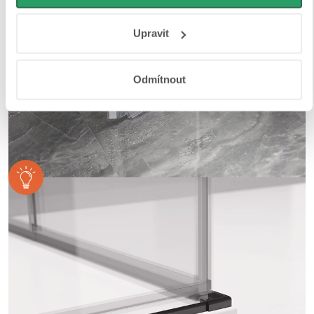
osobní údaje najdete na stránkách
Business Data
Responsibility
a
Jak Google používá informace z webů
Upravit
a aplikací
.
Odmítnout