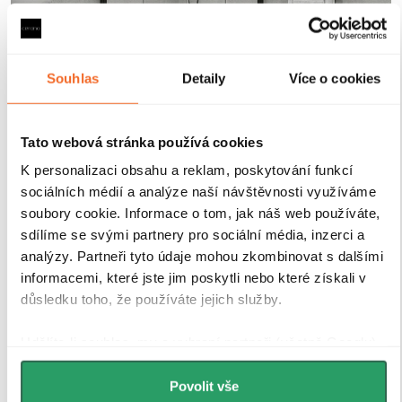
Souhlas
Detaily
Více o cookies
Magnetické lišty
Tato webová stránka používá cookies
K personalizaci obsahu a reklam, poskytování funkcí
sociálních médií a analýze naší návštěvnosti využíváme
Zavírání pomocí magnetických lišt
pevně drží
soubory cookie. Informace o tom, jak náš web používáte,
sprchové dveře a zabraňuje jejich samovolnému
sdílíme se svými partnery pro sociální média, inzerci a
otevírání. Lišty jsou umístěny na hraně dveří a rámu
analýzy. Partneři tyto údaje mohou zkombinovat s dalšími
nebo mezi dvěma skleněnými křídly, kde magnety
informacemi, které jste jim poskytli nebo které získali v
zajišťují jejich bezpečné přilnutí.
důsledku toho, že používáte jejich služby.
Udělíte-li souhlas, my a vybraní partneři (včetně Googlu)
můžeme používat cookies pro analytiku a
personalizovanou reklamu. Jak Google zpracovává
Povolit vše