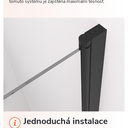
tomuto systému je zajištěna maximální těsnost.
Jednoduchá instalace