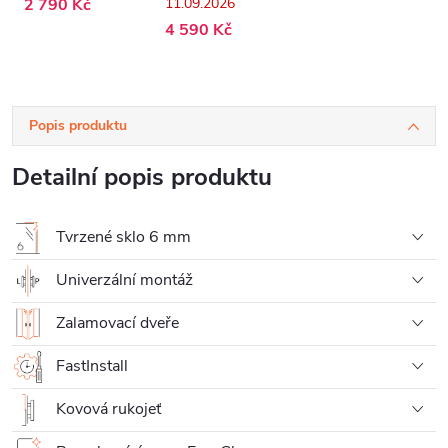
2 790 Kč
11.09.2026
- 90x190 cm
4 590 Kč
Popis produktu
Detailní popis produktu
Tvrzené sklo 6 mm
Univerzální montáž
Zalamovací dveře
FastInstall
Kovová rukojeť