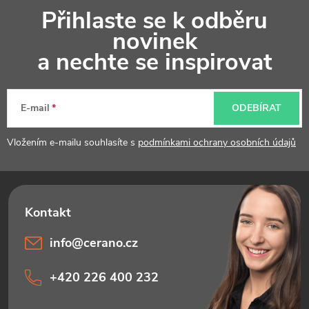
Z
Přihlaste se k odběru
á
novinek
p
a nechte se inspirovat
a
t
E-mail
ODEBÍRAT
í
Vložením e-mailu souhlasíte s
podmínkami ochrany osobních údajů
info
@
cerano.cz
+420 226 400 232