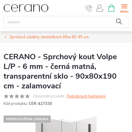
Přejít
NÁKUPNÍ
KOŠÍK
na
obsah
Sprchové zástěny obdelníkové šířka 90-95 cm
CERANO - Sprchový kout Volpe
L/P - 6 mm - černá matná,
transparentní sklo - 90x80x190
cm - zalamovací
Ohodnotit produkt
Podrobnosti hodnocení
Kód produktu:
CER-427330
PRODLOUŽENÁ ZÁRUKA