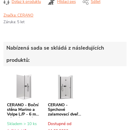
Dotaz k produktu
Hlídací pes
Sdílet
Značka:
CERANO
Záruka
:
5 let
Nabízená sada se skládá z následujících
produktů:
CERANO - Boční
CERANO -
stěna Marino a
Sprchové
Volpe L/P - 6 mm
zalamovací dveře
- černá matná,
Volpe L/P - 6 mm
transparentní sklo
- černá matná,
Skladem > 10 ks
Dostupné od
- 80x190 cm
transparentní sklo