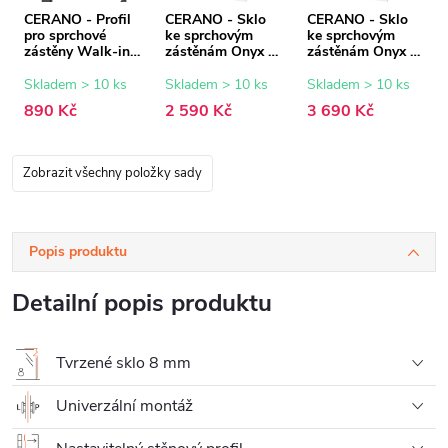
CERANO - Profil
CERANO - Sklo
CERANO - Sklo
pro sprchové
ke sprchovým
ke sprchovým
zástěny Walk-in
zástěnám Onyx -
zástěnám Onyx -
Onyx - 8 mm -
8 mm -
8 mm -
černá matná - 15
transparentní sklo
transparentní sklo
Skladem > 10 ks
Skladem > 10 ks
Skladem > 10 ks
mm
- 80x200 cm
- 120x200 cm
890 Kč
2 590 Kč
3 690 Kč
Zobrazit všechny položky sady
Popis produktu
Detailní popis produktu
Tvrzené sklo 8 mm
Univerzální montáž