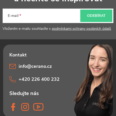
a
t
E-mail
ODEBÍRAT
í
Vložením e-mailu souhlasíte s
podmínkami ochrany osobních údajů
info
@
cerano.cz
+420 226 400 232