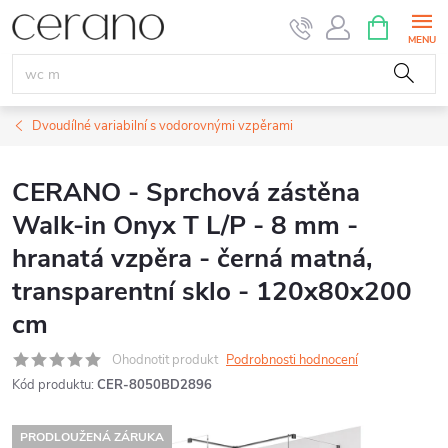
Přejít
NÁKUPNÍ
KOŠÍK
na
obsah
Dvoudílné variabilní s vodorovnými vzpěrami
CERANO - Sprchová zástěna
Walk-in Onyx T L/P - 8 mm -
hranatá vzpěra - černá matná,
transparentní sklo - 120x80x200
cm
Ohodnotit produkt
Podrobnosti hodnocení
Kód produktu:
CER-8050BD2896
PRODLOUŽENÁ ZÁRUKA