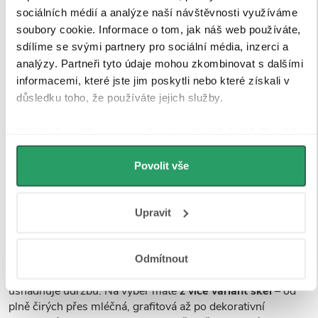
sociálních médií a analýze naší návštěvnosti využíváme
soubory cookie. Informace o tom, jak náš web používáte,
sdílíme se svými partnery pro sociální média, inzerci a
analýzy. Partneři tyto údaje mohou zkombinovat s dalšími
informacemi, které jste jim poskytli nebo které získali v
důsledku toho, že používáte jejich služby.
Udělíte-li souhlas, my a vybraní partneři (včetně Googlu)
můžeme používat cookies pro analytiku a
Tvrzené bezpečností sklo
personalizovanou reklamu. Jak Google zpracovává
Povolit vše
osobní údaje najdete na stránkách
Business Data
Sprchové kouty a zástěny CERANO jsou vybaveny
Responsibility
a
Jak Google používá informace z webů
tvrzeným bezpečnostním sklem
o tloušťce
8 mm
, které
Upravit
a aplikací
.
zajišťuje
vysokou pevnost, stabilitu a bezpečnost
při
každodenním používání. Sklo je opatřeno speciální
povrchovou úpravou Easy Clean
, která
minimalizuje
Odmítnout
usazování vodního kamene a nečistot
, a tím výrazně
usnadňuje údržbu. Na výběr máte
z více variant skel
– od
plně čirých přes mléčná, grafitová až po dekorativní