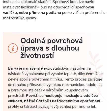
instalaci a dokonalé sladění. Sprchový kout lze navíc
instalovat flexibilně – buď na odpovídající
sprchovou
vaničku, nebo přímo na podlahu
podle vašich preferencí a
možností koupelny.
Odolná povrchová
úprava s dlouhou
životností
Barva je nanášena elektrostatickým nástřikem a
následně vypalována při vysoké teplotě, díky čemuž se
pevně spojí s povrchem hliníku. Tento proces zajišťuje
dokonalou přilnavost, vysokou mechanickou odolnost
a barevnou stálost i v náročném koupelnovém
prostředí.
Povrch se neolupuje, nešisuje a odolává
vlhkosti, běžné údržbě i každodennímu opotřebení
–
profily si tak zachovávají svůj vzhled po mnoho let.