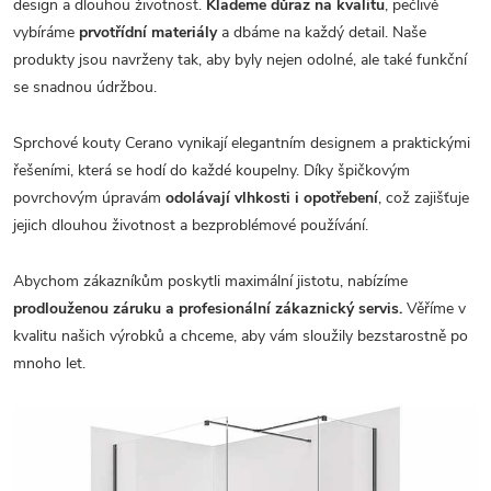
design a dlouhou životnost.
Klademe důraz na kvalitu
, pečlivě
vybíráme
prvotřídní materiály
a dbáme na každý detail. Naše
produkty jsou navrženy tak, aby byly nejen odolné, ale také funkční
se snadnou údržbou.
Sprchové kouty Cerano vynikají elegantním designem a praktickými
řešeními, která se hodí do každé koupelny. Díky špičkovým
povrchovým úpravám
odolávají vlhkosti i opotřebení
, což zajišťuje
jejich dlouhou životnost a bezproblémové používání.
Abychom zákazníkům poskytli maximální jistotu, nabízíme
prodlouženou záruku a profesionální zákaznický servis.
Věříme v
kvalitu našich výrobků a chceme, aby vám sloužily bezstarostně po
mnoho let.