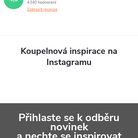
4340 hodnocení
Zobrazit recenze
Koupelnová inspirace na
Instagramu
Z
Přihlaste se k odběru
á
novinek
p
a nechte se inspirovat