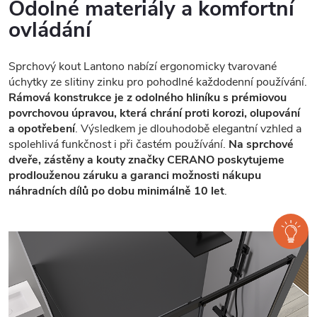
Odolné materiály a komfortní
ovládání
Sprchový kout Lantono nabízí ergonomicky tvarované
úchytky ze slitiny zinku pro pohodlné každodenní používání.
Rámová konstrukce je z odolného hliníku s prémiovou
povrchovou úpravou, která chrání proti korozi, olupování
a opotřebení
. Výsledkem je dlouhodobě elegantní vzhled a
spolehlivá funkčnost i při častém používání.
Na sprchové
dveře, zástěny a kouty značky CERANO poskytujeme
prodlouženou záruku a garanci možnosti nákupu
náhradních dílů po dobu minimálně 10 let
.