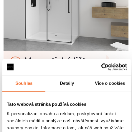
Magnetické lišty
Zavírání pomocí magnetických lišt
pevně drží
Souhlas
Detaily
Více o cookies
sprchové dveře a zabraňuje jejich samovolnému
otevírání. Lišty jsou umístěny na hraně dveří a rámu
nebo mezi dvěma skleněnými křídly, kde magnety
Tato webová stránka používá cookies
zajišťují jejich bezpečné přilnutí.
K personalizaci obsahu a reklam, poskytování funkcí
sociálních médií a analýze naší návštěvnosti využíváme
soubory cookie. Informace o tom, jak náš web používáte,