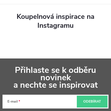
Koupelnová inspirace na
Instagramu
Z
Přihlaste se k odběru
á
novinek
p
a nechte se inspirovat
a
t
E-mail
ODEBÍRAT