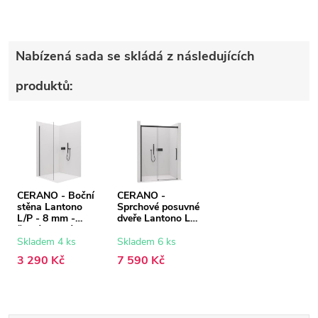
Nabízená sada se skládá z následujících
produktů:
CERANO - Boční
CERANO -
stěna Lantono
Sprchové posuvné
L/P - 8 mm -
dveře Lantono L/P
černá matná,
- 8 mm - Soft-
transparentní sklo
Close - černá
Skladem 4 ks
Skladem 6 ks
- 70x195 cm
matná,
3 290 Kč
7 590 Kč
transparentní sklo
- 100x195 cm