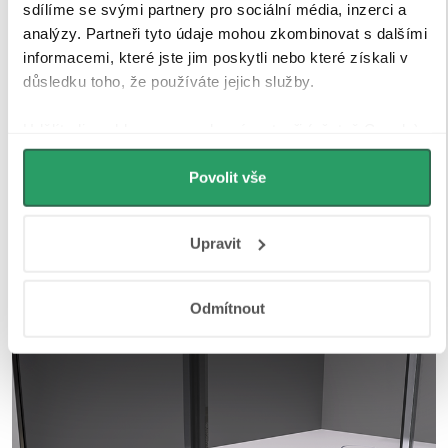
sdílíme se svými partnery pro sociální média, inzerci a
analýzy. Partneři tyto údaje mohou zkombinovat s dalšími
informacemi, které jste jim poskytli nebo které získali v
důsledku toho, že používáte jejich služby.
Udělíte-li souhlas, my a vybraní partneři (včetně Googlu)
můžeme používat cookies pro analytiku a
personalizovanou reklamu. Jak Google zpracovává
Povolit vše
osobní údaje najdete na stránkách
Business Data
Responsibility
a
Jak Google používá informace z webů
Upravit
a aplikací
.
Odmítnout