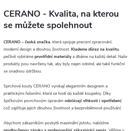
CERANO - Kvalita, na kterou
se můžete spolehnout
CERANO – česká značka
, která spojuje precizní zpracování,
moderní design a dlouhou životnost.
Klademe důraz na kvalitu
,
pečlivě vybíráme
prvotřídní materiály
a dbáme na každý detail. Naše
produkty jsou navrženy tak, aby byly nejen odolné, ale také funkční
se snadnou údržbou.
Sprchové kouty CERANO vynikají elegantním designem a
praktickými řešeními, která se hodí do každé koupelny. Díky
špičkovým povrchovým úpravám
odolávají vlhkosti i opotřebení
,
což zajišťuje jejich dlouhou životnost a bezproblémové používání.
Abychom zákazníkům poskytli maximální jistotu, nabízíme
prodlouženou záruku a profesionální zákaznický servis.
Věříme v