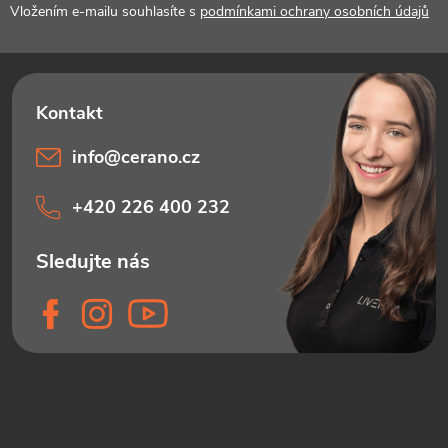
í
Vložením e-mailu souhlasíte s
podmínkami ochrany osobních údajů
info
@
cerano.cz
+420 226 400 232