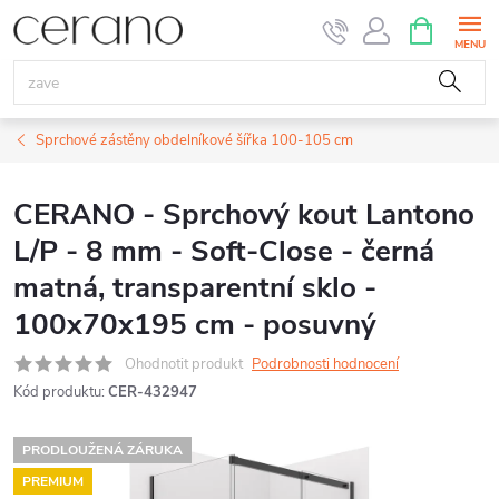
Přejít
NÁKUPNÍ
KOŠÍK
na
obsah
Sprchové zástěny obdelníkové šířka 100-105 cm
CERANO - Sprchový kout Lantono
L/P - 8 mm - Soft-Close - černá
matná, transparentní sklo -
100x70x195 cm - posuvný
Ohodnotit produkt
Podrobnosti hodnocení
Kód produktu:
CER-432947
PRODLOUŽENÁ ZÁRUKA
PREMIUM