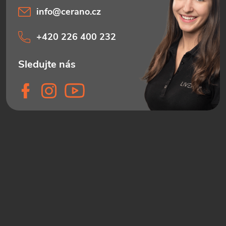
info
@
cerano.cz
+420 226 400 232