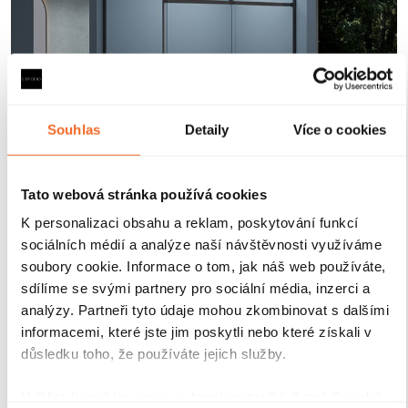
Souhlas
Detaily
Více o cookies
Tato webová stránka používá cookies
K personalizaci obsahu a reklam, poskytování funkcí
sociálních médií a analýze naší návštěvnosti využíváme
Magnetické lišty
soubory cookie. Informace o tom, jak náš web používáte,
sdílíme se svými partnery pro sociální média, inzerci a
analýzy. Partneři tyto údaje mohou zkombinovat s dalšími
Zavírání pomocí magnetických lišt
pevně drží
informacemi, které jste jim poskytli nebo které získali v
sprchové dveře a zabraňuje jejich samovolnému
důsledku toho, že používáte jejich služby.
otevírání. Lišty jsou umístěny na hraně dveří a rámu
nebo mezi dvěma skleněnými křídly, kde magnety
Udělíte-li souhlas, my a vybraní partneři (včetně Googlu)