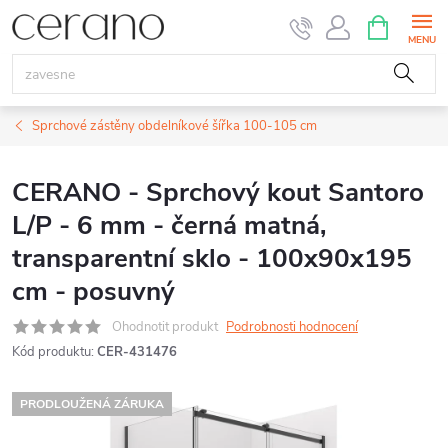
Přejít
NÁKUPNÍ
KOŠÍK
na
obsah
Sprchové zástěny obdelníkové šířka 100-105 cm
CERANO - Sprchový kout Santoro
L/P - 6 mm - černá matná,
transparentní sklo - 100x90x195
cm - posuvný
Ohodnotit produkt
Podrobnosti hodnocení
Kód produktu:
CER-431476
PRODLOUŽENÁ ZÁRUKA