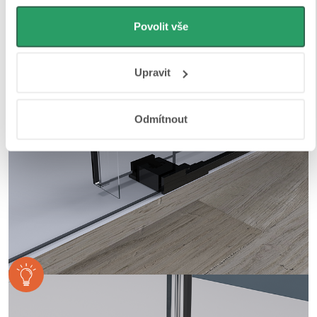
zajišťují jejich bezpečné přilnutí.
můžeme používat cookies pro analytiku a
personalizovanou reklamu. Jak Google zpracovává
Povolit vše
osobní údaje najdete na stránkách
Business Data
Responsibility
a
Jak Google používá informace z webů
Upravit
a aplikací
.
Odmítnout