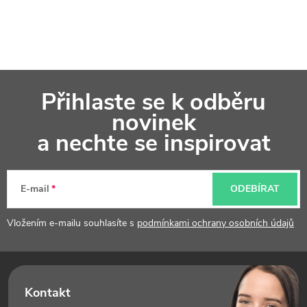
Z
Přihlaste se k odběru
á
novinek
p
a nechte se inspirovat
a
t
E-mail
ODEBÍRAT
í
Vložením e-mailu souhlasíte s
podmínkami ochrany osobních údajů