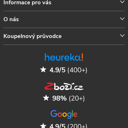
Informace pro vás
O nás
Koupelnový průvodce
4.9/5
(400+)
98%
(20+)
4.9/5
(200+)