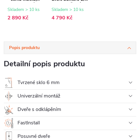
transparentní sklo
- 6 mm - černá
- 90x195 cm
matná,
Skladem > 10 ks
Skladem > 10 ks
transparentní sklo
2 890 Kč
4 790 Kč
- 100x195 cm
Popis produktu
Detailní popis produktu
Tvrzené sklo 6 mm
Univerzální montáž
Dveře s odklápěním
FastInstall
Posuvné dveře