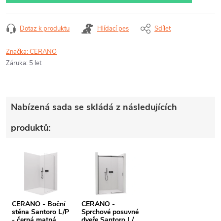
Dotaz k produktu
Hlídací pes
Sdílet
Značka:
CERANO
Záruka
:
5 let
Nabízená sada se skládá z následujících
produktů:
CERANO - Boční
CERANO -
stěna Santoro L/P
Sprchové posuvné
- černá matná,
dveře Santoro L/P