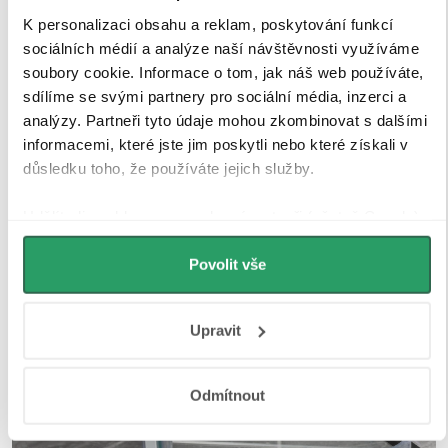
K personalizaci obsahu a reklam, poskytování funkcí
sociálních médií a analýze naší návštěvnosti využíváme
soubory cookie. Informace o tom, jak náš web používáte,
sdílíme se svými partnery pro sociální média, inzerci a
analýzy. Partneři tyto údaje mohou zkombinovat s dalšími
Magnetické lišty
informacemi, které jste jim poskytli nebo které získali v
důsledku toho, že používáte jejich služby.
Zavírání pomocí magnetických lišt
pevně drží
Udělíte-li souhlas, my a vybraní partneři (včetně Googlu)
sprchové dveře a zabraňuje jejich samovolnému
můžeme používat cookies pro analytiku a
otevírání. Lišty jsou umístěny na hraně dveří a rámu
personalizovanou reklamu. Jak Google zpracovává
Povolit vše
nebo mezi dvěma skleněnými křídly, kde magnety
osobní údaje najdete na stránkách
Business Data
zajišťují jejich bezpečné přilnutí.
Responsibility
a
Jak Google používá informace z webů
Upravit
a aplikací
.
Odmítnout