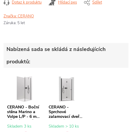
Dotaz k produktu
Hlídací pes
Sdílet
Značka:
CERANO
Záruka
:
5 let
Nabízená sada se skládá z následujících
produktů:
CERANO - Boční
CERANO -
stěna Marino a
Sprchové
Volpe L/P - 6 mm
zalamovací dveře
- černá matná,
Volpe L/P - 6 mm
transparentní sklo
- černá matná,
Skladem 3 ks
Skladem > 10 ks
- 70x190 cm
transparentní sklo