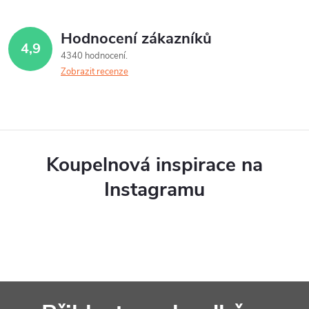
Hodnocení zákazníků
4,9
4340 hodnocení
Zobrazit recenze
Koupelnová inspirace na
Instagramu
Z