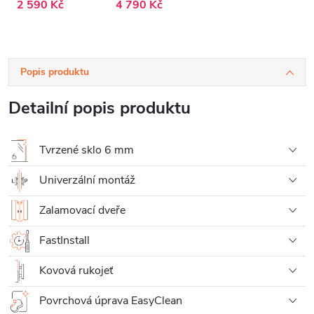
2 590 Kč
4 790 Kč
- 100x190 cm
Popis produktu
Detailní popis produktu
Tvrzené sklo 6 mm
Univerzální montáž
Zalamovací dveře
FastInstall
Kovová rukojeť
Povrchová úprava EasyClean