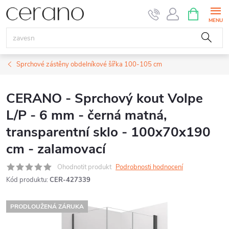
Přejít
NÁKUPNÍ
KOŠÍK
na
obsah
Sprchové zástěny obdelníkové šířka 100-105 cm
CERANO - Sprchový kout Volpe
L/P - 6 mm - černá matná,
transparentní sklo - 100x70x190
cm - zalamovací
Ohodnotit produkt
Podrobnosti hodnocení
Kód produktu:
CER-427339
PRODLOUŽENÁ ZÁRUKA