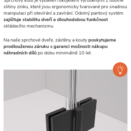
Sprchový kout je vybaven rukojetěmi vyrobenými z odolné
slitiny zinku, které jsou ergonomicky tvarované pro snadnou
manipulaci při otevírání a zavírání. Odolný pantový systém
zajišťuje stabilitu dveří a dlouhodobou funkčnost
skládacího mechanismu.
Na naše sprchové dveře, zástěny a kouty
poskytujeme
prodlouženou záruku
a
garanci možnosti nákupu
náhradních dílů
po dobu minimálně 10 let.