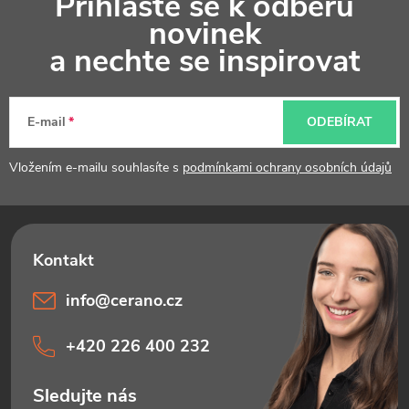
Přihlaste se k odběru
á
novinek
p
a nechte se inspirovat
a
t
E-mail
ODEBÍRAT
í
Vložením e-mailu souhlasíte s
podmínkami ochrany osobních údajů
info
@
cerano.cz
+420 226 400 232