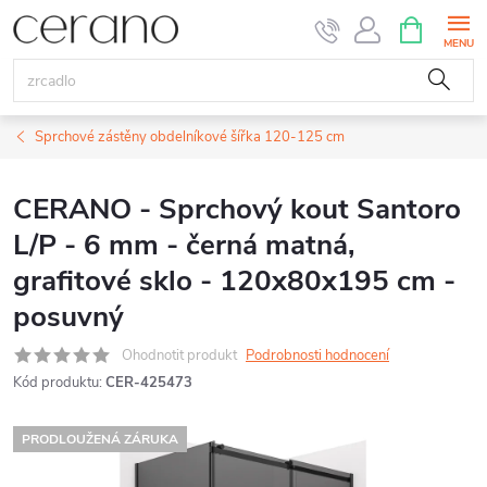
Přejít
NÁKUPNÍ
KOŠÍK
na
obsah
Sprchové zástěny obdelníkové šířka 120-125 cm
CERANO - Sprchový kout Santoro
L/P - 6 mm - černá matná,
grafitové sklo - 120x80x195 cm -
posuvný
Ohodnotit produkt
Podrobnosti hodnocení
Kód produktu:
CER-425473
PRODLOUŽENÁ ZÁRUKA