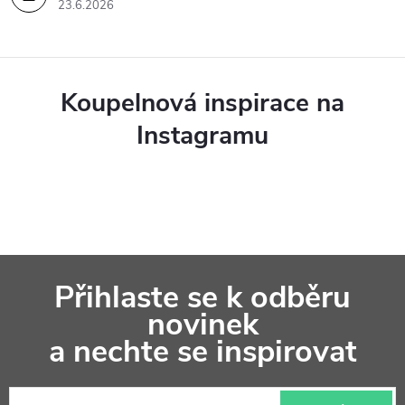
23.6.2026
Koupelnová inspirace na
Instagramu
Z
Přihlaste se k odběru
á
novinek
p
a nechte se inspirovat
a