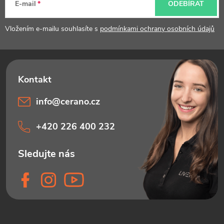
t
E-mail
ODEBÍRAT
í
Vložením e-mailu souhlasíte s
podmínkami ochrany osobních údajů
info
@
cerano.cz
+420 226 400 232