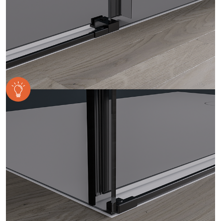
informacemi, které jste jim poskytli nebo které získali v
důsledku toho, že používáte jejich služby.
Udělíte-li souhlas, my a vybraní partneři (včetně Googlu)
můžeme používat cookies pro analytiku a
personalizovanou reklamu. Jak Google zpracovává
osobní údaje najdete na stránkách
Business Data
Responsibility
a
Jak Google používá informace z webů
a aplikací
.