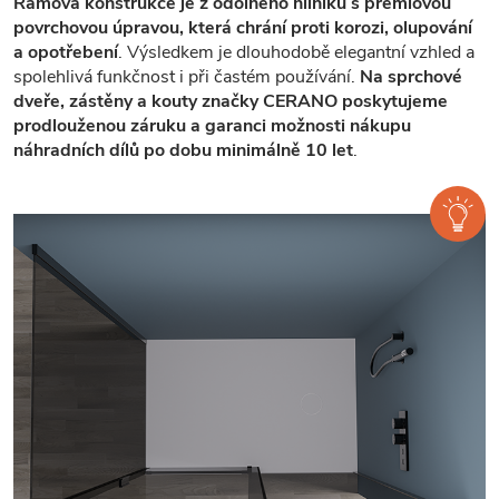
Rámová konstrukce je z odolného hliníku s prémiovou
povrchovou úpravou, která chrání proti korozi, olupování
a opotřebení
. Výsledkem je dlouhodobě elegantní vzhled a
spolehlivá funkčnost i při častém používání.
Na sprchové
dveře, zástěny a kouty značky CERANO poskytujeme
prodlouženou záruku a garanci možnosti nákupu
náhradních dílů po dobu minimálně 10 let
.