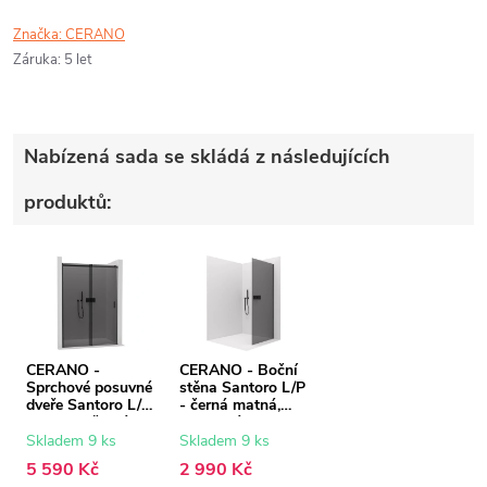
Značka:
CERANO
Záruka
:
5 let
Nabízená sada se skládá z následujících
produktů:
CERANO -
CERANO - Boční
Sprchové posuvné
stěna Santoro L/P
dveře Santoro L/P
- černá matná,
- 6 mm - černá
grafitové sklo -
matná, grafitové
80x195 cm
Skladem 9 ks
Skladem 9 ks
sklo - 120x195
5 590 Kč
2 990 Kč
cm