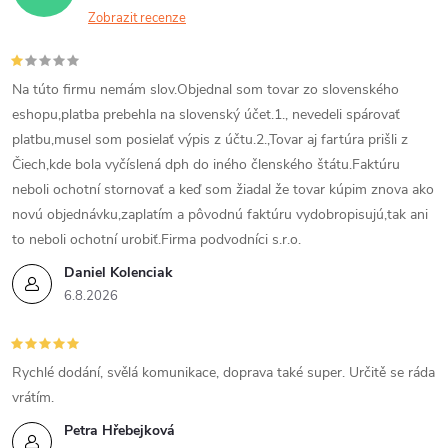
Zobrazit recenze
Na túto firmu nemám slov.Objednal som tovar zo slovenského
eshopu,platba prebehla na slovenský účet.1., nevedeli spárovať
platbu,musel som posielať výpis z účtu.2.,Tovar aj fartúra prišli z
Čiech,kde bola vyčíslená dph do iného členského štátu.Faktúru
neboli ochotní stornovať a keď som žiadal že tovar kúpim znova ako
novú objednávku,zaplatím a pôvodnú faktúru vydobropisujú,tak ani
to neboli ochotní urobiť.Firma podvodníci s.r.o.
Daniel Kolenciak
6.8.2026
Rychlé dodání, svělá komunikace, doprava také super. Určitě se ráda
vrátím.
Petra Hřebejková