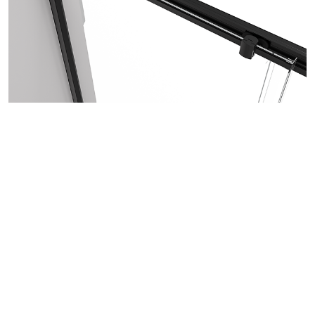
Jednoduchá instalace
Instalace je velmi jednoduchá
a lze ji zvládnout v
jednom až dvou lidech do hodiny s minimálním
použitím nářadí.
Před montáží se doporučuje aklimatizace skleněných
panelů po dobu minimálně 48 hodin, zejména v
chladnějších obdobích, aby se minimalizovalo riziko