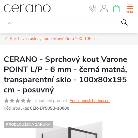
Přejít
NÁKUPNÍ
KOŠÍK
na
obsah
Sprchové zástěny obdelníkové šířka 100-105 cm
CERANO - Sprchový kout Varone
POINT L/P - 6 mm - černá matná,
transparentní sklo - 100x80x195
cm - posuvný
Ohodnotit produkt
Podrobnosti hodnocení
Kód produktu:
CER-DY505B-10080
PRODLOUŽENÁ ZÁRUKA