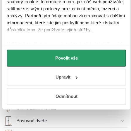
soubory cookie. Informace o tom, jak náš web používáte,
CERANO -
CERANO - Boční
sdílíme se svými partnery pro sociální média, inzerci a
Sprchové posuvné
stěna Varone L/P
analýzy. Partneři tyto údaje mohou zkombinovat s dalšími
dveře Varone
- 6 mm - černá
POINT L/P - 6
matná,
informacemi, které jste jim poskytli nebo které získali v
mm - černá
transparentní sklo
Skladem > 10 ks
Skladem 9 ks
důsledku toho, že používáte jejich služby.
matná,
- 80x195 cm
4 790 Kč
2 690 Kč
transparentní sklo
- 100x195 cm
Udělíte-li souhlas, my a vybraní partneři (včetně Googlu)
můžeme používat cookies pro analytiku a
personalizovanou reklamu. Jak Google zpracovává
Povolit vše
Popis produktu
osobní údaje najdete na stránkách
Business Data
Responsibility
a
Jak Google používá informace z webů
Detailní popis produktu
Upravit
a aplikací
.
Tvrzené sklo 6 mm
Odmítnout
Univerzální montáž
Posuvné dveře