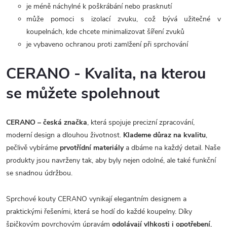
je méně náchylné k poškrábání nebo prasknutí
může pomoci
s izolací zvuku, což bývá užitečné v
koupelnách, kde chcete minimalizovat šíření zvuků
je vybaveno ochranou proti zamlžení při sprchování
CERANO - Kvalita, na kterou
se můžete spolehnout
CERANO – česká značka
, která spojuje precizní zpracování,
moderní design a dlouhou životnost.
Klademe důraz na kvalitu
,
pečlivě vybíráme
prvotřídní materiály
a dbáme na každý detail. Naše
produkty jsou navrženy tak, aby byly nejen odolné, ale také funkční
se snadnou údržbou.
Sprchové kouty CERANO vynikají elegantním designem a
praktickými řešeními, která se hodí do každé koupelny. Díky
špičkovým povrchovým úpravám
odolávají vlhkosti i opotřebení
,